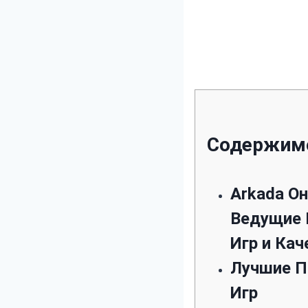
Содержим
Arkada Он
Ведущие
Игр и Ка
Лучшие 
Игр