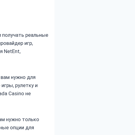
и получать реальные
ровайдер игр,
 NetEnt,
 вам нужно для
игры, рулетку и
ada Casino не
Вам нужно только
чные опции для