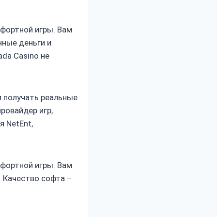
мфортной игры. Вам
нные деньги и
ada Casino не
и получать реальные
ровайдер игр,
 NetEnt,
мфортной игры. Вам
. Качество софта –