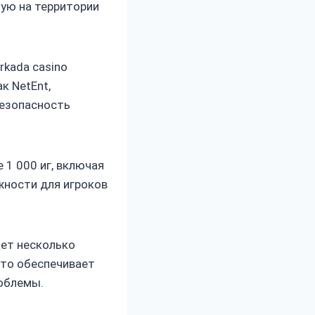
ную на территории
kada casino
к NetEnt,
безопасность
 1 000 иг, включая
жности для игроков
ает несколько
Это обеспечивает
роблемы.