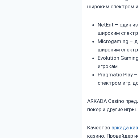
широким спектром и
NetEnt – один и
широким спектро
Microgaming – д
широким спектро
Evolution Gamin
игрокам.
Pragmatic Play 
спектром игр, д
ARKADA Casino предл
покер и другие игры.
Качество
аркада ка
казино. Провайдер и