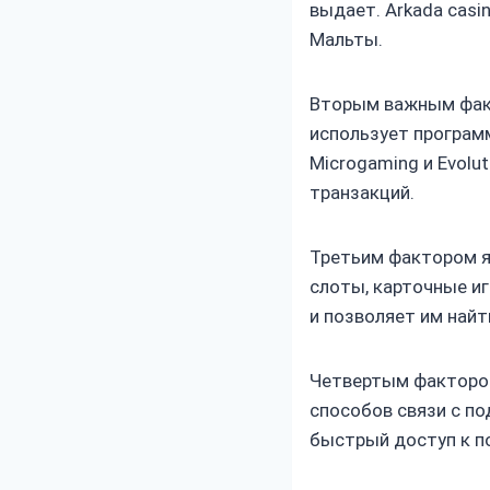
выдает. Arkada casi
Мальты.
Вторым важным факт
использует программ
Microgaming и Evolu
транзакций.
Третьим фактором яв
слоты, карточные иг
и позволяет им найт
Четвертым фактором
способов связи с по
быстрый доступ к по