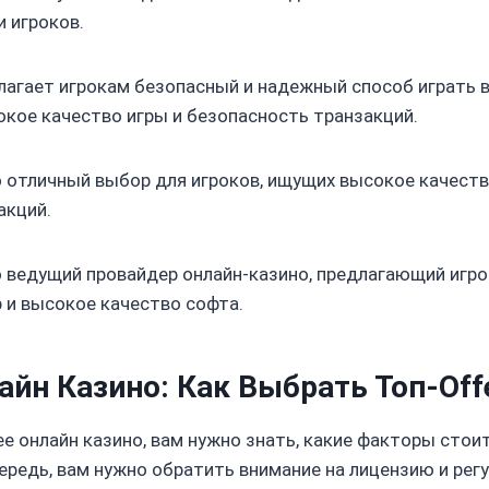
 игроков.
агает игрокам безопасный и надежный способ играть в
окое качество игры и безопасность транзакций.
о отличный выбор для игроков, ищущих высокое качеств
акций.
о ведущий провайдер онлайн-казино, предлагающий игр
 и высокое качество софта.
йн Казино: Как Выбрать Топ-Оff
е онлайн казино, вам нужно знать, какие факторы стои
ередь, вам нужно обратить внимание на лицензию и рег