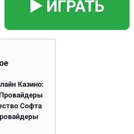
▶️ ИГРАТЬ
ое
лайн Казино:
 Провайдеры
чество Софта
Провайдеры