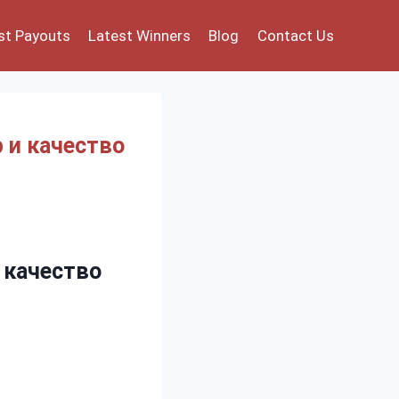
st Payouts
Latest Winners
Blog
Contact Us
 и качество
 качество