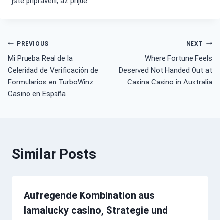
jste připraveni, až přijde.
Post
PREVIOUS
NEXT
Mi Prueba Real de la
Where Fortune Feels
navigation
Celeridad de Verificación de
Deserved Not Handed Out at
Formularios en TurboWinz
Casina Casino in Australia
Casino en España
Similar Posts
Aufregende Kombination aus
lamalucky casino, Strategie und