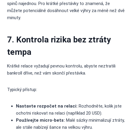
spinů najednou. Pro krátké přestávky to znamená, že
můžete potenciálně dosáhnout velké výhry za méně než dvě
minuty.
7. Kontrola rizika bez ztráty
tempa
Krátké relace vyžadují pevnou kontrolu, abyste neztratili
bankroll dříve, než vám skončí přestávka.
Typický přístup:
Nastavte rozpočet na relaci:
Rozhodněte, kolik jste
ochotni riskovat na relaci (například 20 USD).
Používejte micro‑bets:
Malé sázky minimalizují ztráty,
ale stále nabízejí šance na velkou výhru.