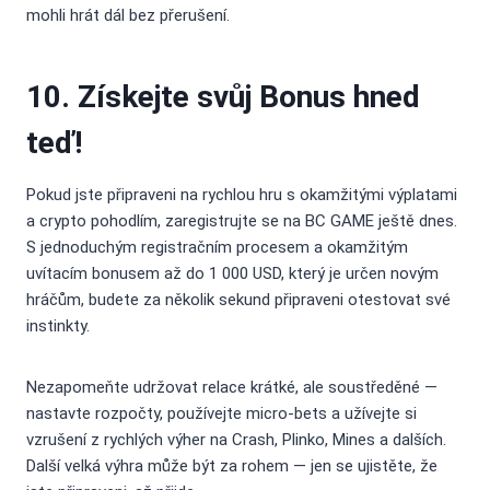
mohli hrát dál bez přerušení.
10. Získejte svůj Bonus hned
teď!
Pokud jste připraveni na rychlou hru s okamžitými výplatami
a crypto pohodlím, zaregistrujte se na BC GAME ještě dnes.
S jednoduchým registračním procesem a okamžitým
uvítacím bonusem až do 1 000 USD, který je určen novým
hráčům, budete za několik sekund připraveni otestovat své
instinkty.
Nezapomeňte udržovat relace krátké, ale soustředěné —
nastavte rozpočty, používejte micro‑bets a užívejte si
vzrušení z rychlých výher na Crash, Plinko, Mines a dalších.
Další velká výhra může být za rohem — jen se ujistěte, že