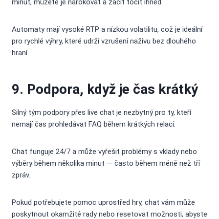
minut, můžete je nárokovat a začít točit ihned.
Automaty mají vysoké RTP a nízkou volatilitu, což je ideální
pro rychlé výhry, které udrží vzrušení naživu bez dlouhého
hraní.
9. Podpora, když je čas krátký
Silný tým podpory přes live chat je nezbytný pro ty, kteří
nemají čas prohledávat FAQ během krátkých relací.
Chat funguje 24/7 a může vyřešit problémy s vklady nebo
výběry během několika minut — často během méně než tří
zpráv.
Pokud potřebujete pomoc uprostřed hry, chat vám může
poskytnout okamžité rady nebo resetovat možnosti, abyste