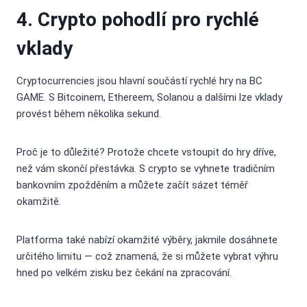
4. Crypto pohodlí pro rychlé
vklady
Cryptocurrencies jsou hlavní součástí rychlé hry na BC
GAME. S Bitcoinem, Ethereem, Solanou a dalšími lze vklady
provést během několika sekund.
Proč je to důležité? Protože chcete vstoupit do hry dříve,
než vám skončí přestávka. S crypto se vyhnete tradičním
bankovním zpožděním a můžete začít sázet téměř
okamžitě.
Platforma také nabízí okamžité výběry, jakmile dosáhnete
určitého limitu — což znamená, že si můžete vybrat výhru
hned po velkém zisku bez čekání na zpracování.