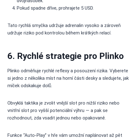
dvojnásobek.
Pokud spadne dříve, prohrajete 5 USD.
Tato rychlá smyčka udržuje adrenalin vysoko a zároveň
udržuje riziko pod kontrolou během krátkých relací.
6. Rychlé strategie pro Plinko
Plinko odměňuje rychlé reflexy a posouzení rizika. Vyberete
si jedno z několika míst na horní části desky a sledujete, jak
míček odskakuje dolů.
Obvyklá taktika je zvolit vnější slot pro nižší riziko nebo
vnitřní slot pro vyšší potenciální výhru — a pak se
rozhodnout, zda vsadit jednou nebo opakovaně.
Funkce “Auto‑Play” v hře vám umožní naplánovat až pět