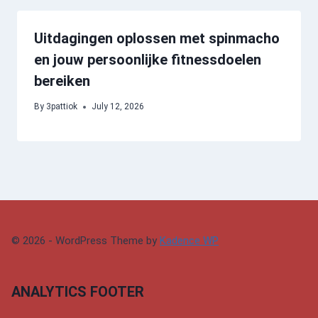
Uitdagingen oplossen met spinmacho
en jouw persoonlijke fitnessdoelen
bereiken
By
3pattiok
July 12, 2026
© 2026 - WordPress Theme by
Kadence WP
ANALYTICS FOOTER