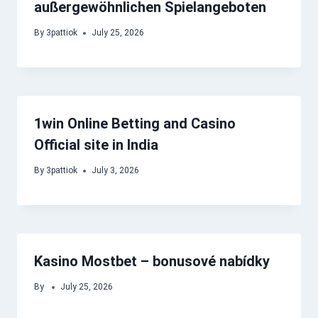
außergewöhnlichen Spielangeboten
By
3pattiok
July 25, 2026
1win Online Betting and Casino
Official site in India
By
3pattiok
July 3, 2026
Kasino Mostbet – bonusové nabídky
By
July 25, 2026