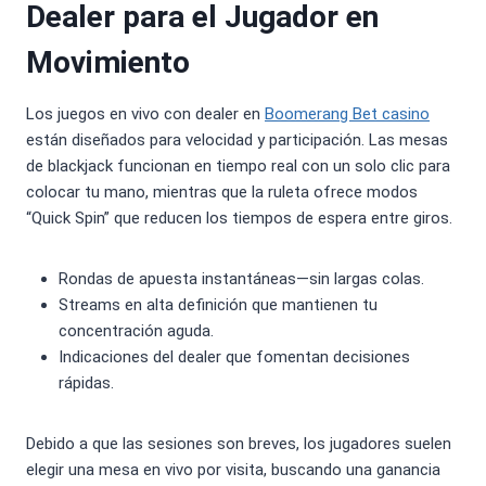
Dealer para el Jugador en
Movimiento
Los juegos en vivo con dealer en
Boomerang Bet casino
están diseñados para velocidad y participación. Las mesas
de blackjack funcionan en tiempo real con un solo clic para
colocar tu mano, mientras que la ruleta ofrece modos
“Quick Spin” que reducen los tiempos de espera entre giros.
Rondas de apuesta instantáneas—sin largas colas.
Streams en alta definición que mantienen tu
concentración aguda.
Indicaciones del dealer que fomentan decisiones
rápidas.
Debido a que las sesiones son breves, los jugadores suelen
elegir una mesa en vivo por visita, buscando una ganancia