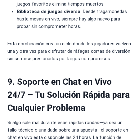
juegos favoritos elimina tiempos muertos.
Biblioteca de juegos diversa:
Desde tragamonedas
hasta mesas en vivo, siempre hay algo nuevo para
probar sin comprometer horas.
Esta combinación crea un ciclo donde los jugadores vuelven
una y otra vez para disfrutar de ráfagas cortas de diversión
sin sentirse presionados por largos compromisos.
9. Soporte en Chat en Vivo
24/7 – Tu Solución Rápida para
Cualquier Problema
Si algo sale mal durante esas rápidas rondas—ya sea un
fallo técnico o una duda sobre una apuesta—el soporte en
chat en vivo está disponible las 24 horas. La función de