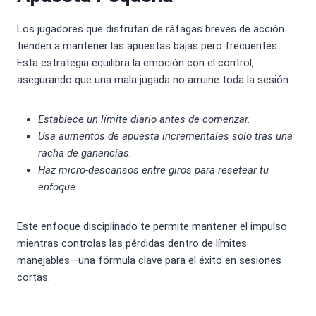
Los jugadores que disfrutan de ráfagas breves de acción
tienden a mantener las apuestas bajas pero frecuentes.
Esta estrategia equilibra la emoción con el control,
asegurando que una mala jugada no arruine toda la sesión.
Establece un límite diario antes de comenzar.
Usa aumentos de apuesta incrementales solo tras una
racha de ganancias.
Haz micro‑descansos entre giros para resetear tu
enfoque.
Este enfoque disciplinado te permite mantener el impulso
mientras controlas las pérdidas dentro de límites
manejables—una fórmula clave para el éxito en sesiones
cortas.