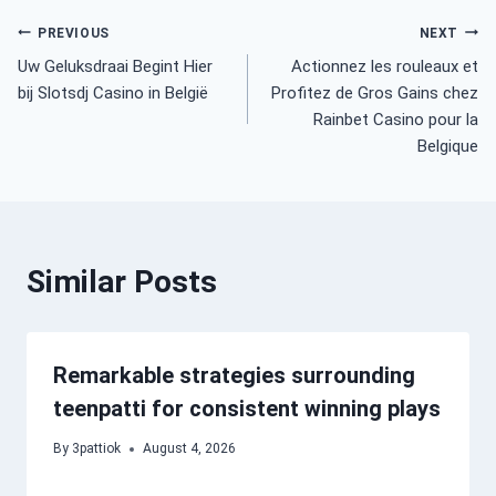
Post
PREVIOUS
NEXT
Uw Geluksdraai Begint Hier
Actionnez les rouleaux et
navigation
bij Slotsdj Casino in België
Profitez de Gros Gains chez
Rainbet Casino pour la
Belgique
Similar Posts
Remarkable strategies surrounding
teenpatti for consistent winning plays
By
3pattiok
August 4, 2026