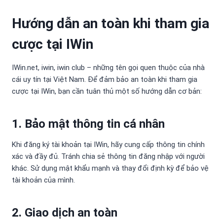
Hướng dẫn an toàn khi tham gia
cược tại IWin
IWin.net, iwin, iwin club – những tên gọi quen thuộc của nhà
cái uy tín tại Việt Nam. Để đảm bảo an toàn khi tham gia
cược tại IWin, bạn cần tuân thủ một số hướng dẫn cơ bản:
1. Bảo mật thông tin cá nhân
Khi đăng ký tài khoản tại IWin, hãy cung cấp thông tin chính
xác và đầy đủ. Tránh chia sẻ thông tin đăng nhập với người
khác. Sử dụng mật khẩu mạnh và thay đổi định kỳ để bảo vệ
tài khoản của mình.
2. Giao dịch an toàn