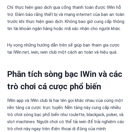
Chỉ thực hiện giao dịch qua cổng thanh toán được IWin hỗ
trợ. Đảm bảo rằng thiết bị và mạng internet của bạn an toàn
trước khi thực hiện giao dịch. Không bao giờ cung cấp thông
tin tài khoản ngân hàng hoặc mã xác nhận cho người khác.
Hy vọng những hướng dẫn trên sẽ giúp bạn tham gia cược
tại IWin.net, iwin, iwin club một cách an toàn và hiệu quả.
Phân tích sòng bạc IWin và các
trò chơi cá cược phổ biến
IWin app và IWin club là hai tên gọi khác nhau của cùng một
nền tảng cá cược trực tuyến. Nền tảng này cung cấp nhiều
trò chơi sòng bạc phổ biến như roulette, blackjack, poker, và
slot machines. Người chơi có thể tải iwin để trải nghiệm các
trò chơi này ngay trên điện thoại di động của mình.