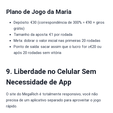
Plano de Jogo da Maria
Depósito: €30 (correspondência de 300% = €90 + giros
grátis)
Tamanho da aposta: €1 por rodada
Meta: dobrar o valor inicial nas primeiras 20 rodadas
Ponto de saída: sacar assim que o lucro for ≥€20 ou
após 20 rodadas sem vitória
9. Liberdade no Celular Sem
Necessidade de App
O site do MegaRich é totalmente responsivo; você não
precisa de um aplicativo separado para aproveitar o jogo
rápido.