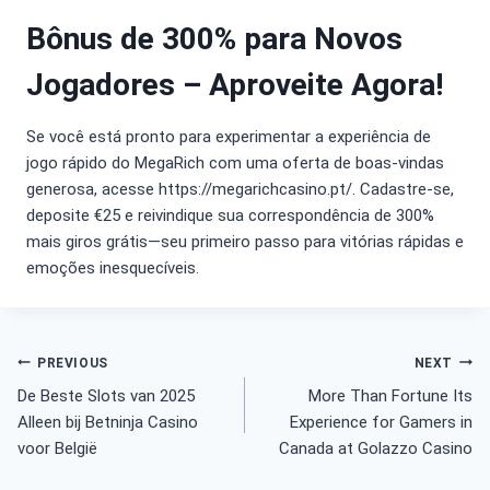
Bônus de 300% para Novos
Jogadores – Aproveite Agora!
Se você está pronto para experimentar a experiência de
jogo rápido do MegaRich com uma oferta de boas-vindas
generosa, acesse https://megarichcasino.pt/. Cadastre-se,
deposite €25 e reivindique sua correspondência de 300%
mais giros grátis—seu primeiro passo para vitórias rápidas e
emoções inesquecíveis.
Post
PREVIOUS
NEXT
De Beste Slots van 2025
More Than Fortune Its
navigation
Alleen bij Betninja Casino
Experience for Gamers in
voor België
Canada at Golazzo Casino