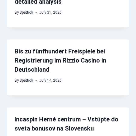
detailed analysis
By
3pattiok
July 31, 2026
Bis zu fünfhundert Freispiele bei
Registrierung im Rizzio Casino in
Deutschland
By
3pattiok
July 14, 2026
Incaspin Herné centrum – Vstúpte do
sveta bonusov na Slovensku