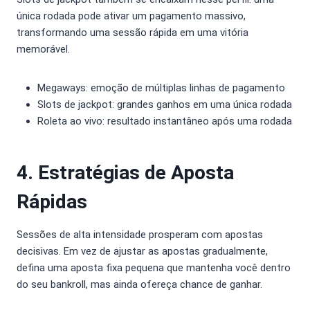
única rodada pode ativar um pagamento massivo,
transformando uma sessão rápida em uma vitória
memorável.
Megaways: emoção de múltiplas linhas de pagamento
Slots de jackpot: grandes ganhos em uma única rodada
Roleta ao vivo: resultado instantâneo após uma rodada
4. Estratégias de Aposta
Rápidas
Sessões de alta intensidade prosperam com apostas
decisivas. Em vez de ajustar as apostas gradualmente,
defina uma aposta fixa pequena que mantenha você dentro
do seu bankroll, mas ainda ofereça chance de ganhar.