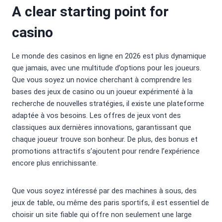
A clear starting point for
casino
Le monde des casinos en ligne en 2026 est plus dynamique
que jamais, avec une multitude d’options pour les joueurs.
Que vous soyez un novice cherchant à comprendre les
bases des jeux de casino ou un joueur expérimenté à la
recherche de nouvelles stratégies, il existe une plateforme
adaptée à vos besoins. Les offres de jeux vont des
classiques aux dernières innovations, garantissant que
chaque joueur trouve son bonheur. De plus, des bonus et
promotions attractifs s’ajoutent pour rendre l’expérience
encore plus enrichissante.
Que vous soyez intéressé par des machines à sous, des
jeux de table, ou même des paris sportifs, il est essentiel de
choisir un site fiable qui offre non seulement une large