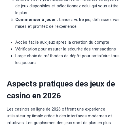
de jeux disponibles et sélectionnez celui qui vous attire
le plus.
Commencer à jouer :
Lancez votre jeu, définissez vos
mises et profitez de l’expérience.
Accès facile aux jeux après la création du compte
Vérification pour assurer la sécurité des transactions
Large choix de méthodes de dépôt pour satisfaire tous
les joueurs
Aspects pratiques des jeux de
casino en 2026
Les casinos en ligne de 2026 offrent une expérience
utilisateur optimale grâce à des interfaces modernes et
intuitives. Les graphismes des jeux sont de plus en plus