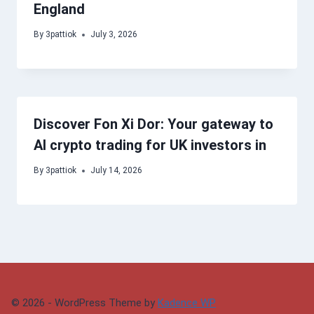
England
By
3pattiok
July 3, 2026
Discover Fon Xi Dor: Your gateway to
AI crypto trading for UK investors in
By
3pattiok
July 14, 2026
© 2026 - WordPress Theme by
Kadence WP