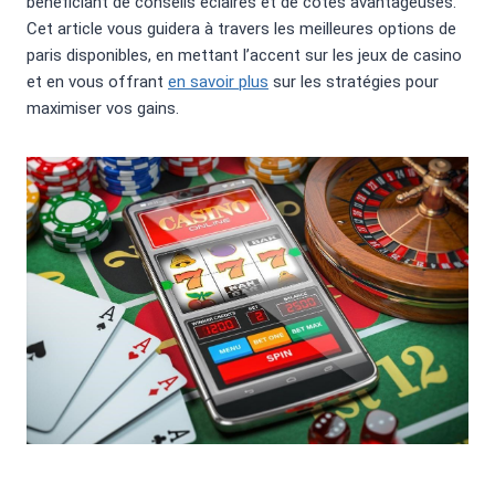
bénéficiant de conseils éclairés et de cotes avantageuses.
Cet article vous guidera à travers les meilleures options de
paris disponibles, en mettant l’accent sur les jeux de casino
et en vous offrant
en savoir plus
sur les stratégies pour
maximiser vos gains.