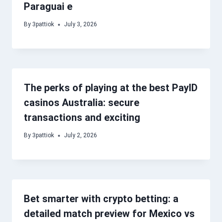
Paraguai e
By
3pattiok
July 3, 2026
The perks of playing at the best PayID
casinos Australia: secure
transactions and exciting
By
3pattiok
July 2, 2026
Bet smarter with crypto betting: a
detailed match preview for Mexico vs