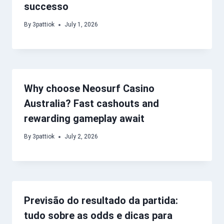
successo
By
3pattiok
July 1, 2026
Why choose Neosurf Casino
Australia? Fast cashouts and
rewarding gameplay await
By
3pattiok
July 2, 2026
Previsão do resultado da partida:
tudo sobre as odds e dicas para