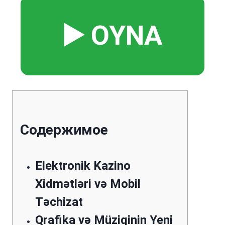
▶️ OYNA
Содержимое
Elektronik Kazino
Xidmətləri və Mobil
Təchizat
Qrafika və Müziqinin Yeni