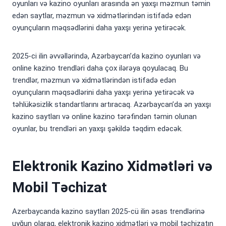
oyunları və kazino oyunları arasında ən yaxşı məzmun təmin
edən saytlar, məzmun və xidmətlərindən istifadə edən
oyunçuların məqsədlərini daha yaxşı yerinə yetirəcək.
2025-ci ilin əvvəllərində, Azərbaycan’da kazino oyunları və
online kazino trendləri daha çox ilərəya qoyulacaq. Bu
trendlər, məzmun və xidmətlərindən istifadə edən
oyunçuların məqsədlərini daha yaxşı yerinə yetirəcək və
təhlükəsizlik standartlarını artıracaq. Azərbaycan’da ən yaxşı
kazino saytları və online kazino tərəfindən təmin olunan
oyunlar, bu trendləri ən yaxşı şəkildə təqdim edəcək.
Elektronik Kazino Xidmətləri və
Mobil Təchizat
Azerbaycanda kazino saytları 2025-cü ilin əsas trendlərinə
uyğun olaraq, elektronik kazino xidmətləri və mobil təchizatın