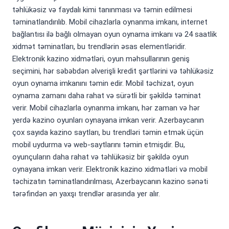
təhlükəsiz və faydalı kimi tanınması və təmin edilmesi
təminatlandırılıb. Mobil cihazlarla oynanma imkanı, internet
bağlantısı ilə bağlı olmayan oyun oynama imkanı və 24 saatlik
xidmət təminatları, bu trendlərin əsas elementləridir.
Elektronik kazino xidmətləri, oyun məhsullarının geniş
seçimini, hər səbəbdən əlverişli kredit şərtlərini və təhlükəsiz
oyun oynama imkanını təmin edir. Mobil təchizat, oyun
oynama zamanı daha rahat və sürətli bir şəkildə təminat
verir. Mobil cihazlarla oynanma imkanı, hər zaman və hər
yerdə kazino oyunları oynayana imkan verir. Azerbaycanın
çox sayıda kazino saytları, bu trendləri təmin etmək üçün
mobil uydurma və web-saytlarını təmin etmişdir. Bu,
oyunçuların daha rahat və təhlükəsiz bir şəkildə oyun
oynayana imkan verir. Elektronik kazino xidmətləri və mobil
təchizatın təminatlandırılması, Azerbaycanın kazino sənəti
tərəfindən ən yaxşı trendlər arasında yer alır.