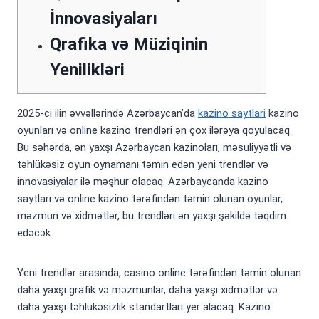
İnnovasiyaları
Qrafika və Müziqinin
Yenilikləri
2025-ci ilin əvvəllərində Azərbaycan’da
kazino saytlari
kazino
oyunları və online kazino trendləri ən çox ilərəya qoyulacaq.
Bu səhərda, ən yaxşı Azərbaycan kazinoları, məsuliyyətli və
təhlükəsiz oyun oynamanı təmin edən yeni trendlər və
innovasiyalar ilə məşhur olacaq. Azərbaycanda kazino
saytları və online kazino tərəfindən təmin olunan oyunlar,
məzmun və xidmətlər, bu trendləri ən yaxşı şəkildə təqdim
edəcək.
Yeni trendlər arasında, casino online tərəfindən təmin olunan
daha yaxşı grafik və məzmunlar, daha yaxşı xidmətlər və
daha yaxşı təhlükəsizlik standartları yer alacaq. Kazino