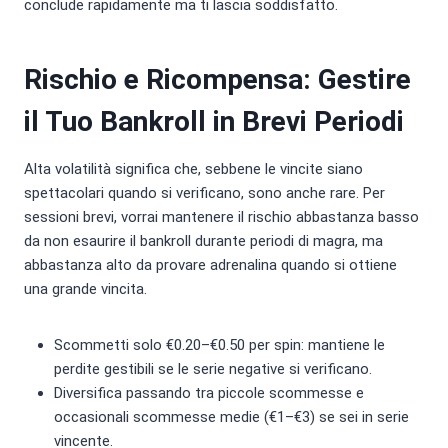
conclude rapidamente ma ti lascia soddisfatto.
Rischio e Ricompensa: Gestire
il Tuo Bankroll in Brevi Periodi
Alta volatilità significa che, sebbene le vincite siano
spettacolari quando si verificano, sono anche rare. Per
sessioni brevi, vorrai mantenere il rischio abbastanza basso
da non esaurire il bankroll durante periodi di magra, ma
abbastanza alto da provare adrenalina quando si ottiene
una grande vincita.
Scommetti solo €0.20–€0.50 per spin: mantiene le
perdite gestibili se le serie negative si verificano.
Diversifica passando tra piccole scommesse e
occasionali scommesse medie (€1–€3) se sei in serie
vincente.