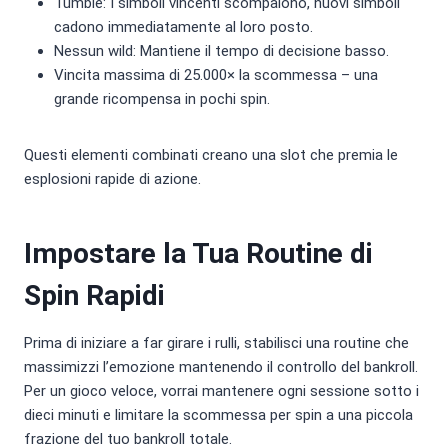
Tumble: I simboli vincenti scompaiono, nuovi simboli
cadono immediatamente al loro posto.
Nessun wild: Mantiene il tempo di decisione basso.
Vincita massima di 25.000× la scommessa – una
grande ricompensa in pochi spin.
Questi elementi combinati creano una slot che premia le
esplosioni rapide di azione.
Impostare la Tua Routine di
Spin Rapidi
Prima di iniziare a far girare i rulli, stabilisci una routine che
massimizzi l’emozione mantenendo il controllo del bankroll.
Per un gioco veloce, vorrai mantenere ogni sessione sotto i
dieci minuti e limitare la scommessa per spin a una piccola
frazione del tuo bankroll totale.