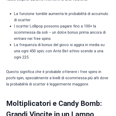
La funzione tumble aumenta le probabilità di accumulo
di scatter.
I scatter Lollipop possono pagare fino a 100× la
scommessa da soli – un dolce bonus prima ancora di
entrare nei free spins.
La frequenza di bonus del gioco si aggira in media su
una ogni 450 spin; con Ante Bet attivo scende a una
ogni 225.
Questo significa che è probabile ottenere i free spins in
pochi spin, specialmente a livelli di scommessa più alti dove
la probabilità di scatter è leggermente maggiore.
Moltiplicatori e Candy Bomb:
Grandi Vincite in un Lampo