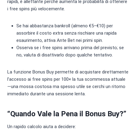
rapidi, è allettante perché aumenta le probabilità di ottenere
i free spins più velocemente.
Se hai abbastanza bankroll (almeno €5–€10) per
assorbire il costo extra senza rischiare una rapida
esaurimento, attiva Ante Bet nei primi spin.
Osserva se i free spins arrivano prima del previsto; se
no, valuta di disattivarlo dopo qualche tentativo.
La funzione Bonus Buy permette di acquistare direttamente
l’accesso ai free spins per 100× la tua scommessa attuale
—una mossa costosa ma spesso utile se cerchi un ritorno
immediato durante una sessione lenta.
“Quando Vale la Pena il Bonus Buy?”
Un rapido calcolo aiuta a decidere: