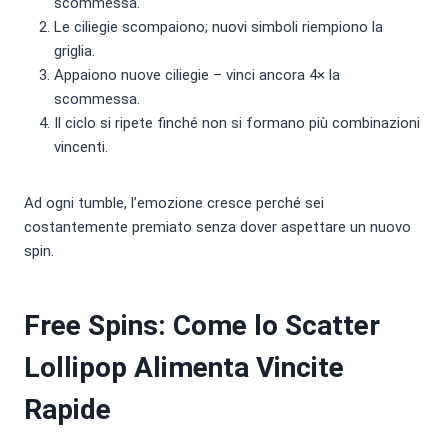
scommessa.
Le ciliegie scompaiono; nuovi simboli riempiono la
griglia.
Appaiono nuove ciliegie – vinci ancora 4× la
scommessa.
Il ciclo si ripete finché non si formano più combinazioni
vincenti.
Ad ogni tumble, l’emozione cresce perché sei
costantemente premiato senza dover aspettare un nuovo
spin.
Free Spins: Come lo Scatter
Lollipop Alimenta Vincite
Rapide