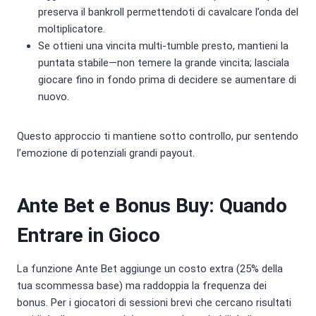
preserva il bankroll permettendoti di cavalcare l’onda del
moltiplicatore.
Se ottieni una vincita multi-tumble presto, mantieni la
puntata stabile—non temere la grande vincita; lasciala
giocare fino in fondo prima di decidere se aumentare di
nuovo.
Questo approccio ti mantiene sotto controllo, pur sentendo
l’emozione di potenziali grandi payout.
Ante Bet e Bonus Buy: Quando
Entrare in Gioco
La funzione Ante Bet aggiunge un costo extra (25% della
tua scommessa base) ma raddoppia la frequenza dei
bonus. Per i giocatori di sessioni brevi che cercano risultati