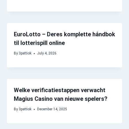
EuroLotto – Deres komplette håndbok
til lotterispill online
By
3pattiok
July 4, 2026
Welke verificatiestappen verwacht
Magius Casino van nieuwe spelers?
By
3pattiok
December 14, 2025