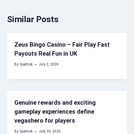
Similar Posts
Zeus Bingo Casino – Fair Play Fast
Payouts Real Fun in UK
By
3pattiok
July 2, 2026
Genuine rewards and exciting
gameplay experiences define
vegashero for players
By
3pattiok
July 30, 2026