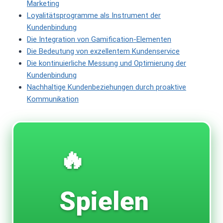
Marketing
Loyalitätsprogramme als Instrument der
Kundenbindung
Die Integration von Gamification-Elementen
Die Bedeutung von exzellentem Kundenservice
Die kontinuierliche Messung und Optimierung der
Kundenbindung
Nachhaltige Kundenbeziehungen durch proaktive
Kommunikation
🔥
Spielen