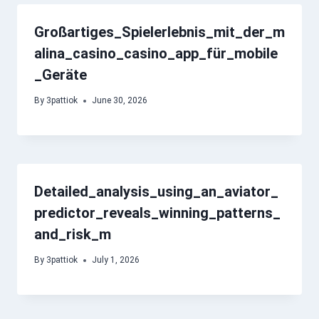
Großartiges_Spielerlebnis_mit_der_m
alina_casino_casino_app_für_mobile
_Geräte
By
3pattiok
June 30, 2026
Detailed_analysis_using_an_aviator_
predictor_reveals_winning_patterns_
and_risk_m
By
3pattiok
July 1, 2026