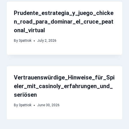
Prudente_estrategia_y_juego_chicke
n_road_para_dominar_el_cruce_peat
onal_virtual
By
3pattiok
July 2, 2026
Vertrauenswürdige_Hinweise_für_Spi
eler_mit_casinoly_erfahrungen_und_
seriösen
By
3pattiok
June 30, 2026