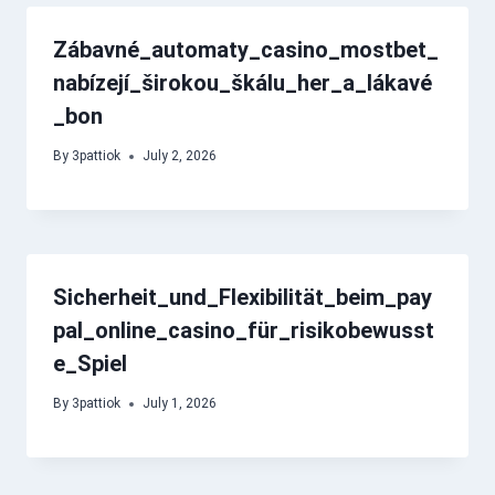
Zábavné_automaty_casino_mostbet_
nabízejí_širokou_škálu_her_a_lákavé
_bon
By
3pattiok
July 2, 2026
Sicherheit_und_Flexibilität_beim_pay
pal_online_casino_für_risikobewusst
e_Spiel
By
3pattiok
July 1, 2026