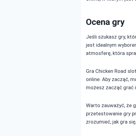
Ocena gry
Jeśli szukasz gry, kt
jest idealnym wybore
atmosferę, która spr
Gra Chicken Road slot
online. Aby zacząć, m
możesz zacząć grać i
Warto zauważyć, że gr
przetestowanie gry pr
zrozumieć, jak gra się