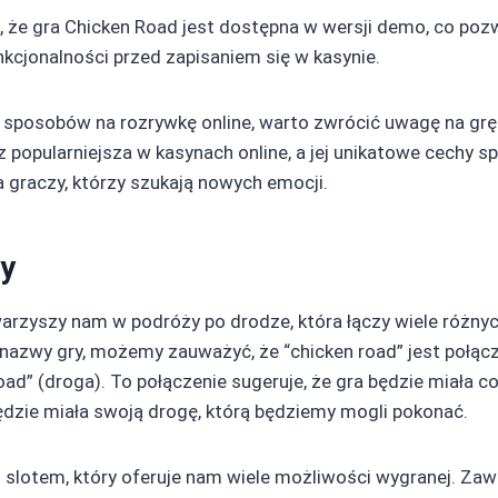
 że gra Chicken Road jest dostępna w wersji demo, co po
nkcjonalności przed zapisaniem się w kasynie.
 sposobów na rozrywkę online, warto zwrócić uwagę na grę
 popularniejsza w kasynach online, a jej unikatowe cechy sp
 graczy, którzy szukają nowych emocji.
ry
arzyszy nam w podróży po drodze, która łączy wiele różny
nazwy gry, możemy zauważyć, że “chicken road” jest połą
“road” (droga). To połączenie sugeruje, że gra będzie miała 
ędzie miała swoją drogę, którą będziemy mogli pokonać.
 slotem, który oferuje nam wiele możliwości wygranej. Zaw