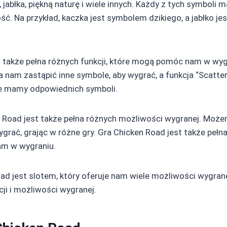
 jabłka, piękną naturę i wiele innych. Każdy z tych symboli 
ść. Na przykład, kaczka jest symbolem dzikiego, a jabłko j
 także pełna różnych funkcji, które mogą pomóc nam w wygr
a nam zastąpić inne symbole, aby wygrać, a funkcja “Scatt
nie mamy odpowiednich symboli.
n Road jest także pełna różnych możliwości wygranej. Może
wygrać, grając w różne gry. Gra Chicken Road jest także peł
m w wygraniu.
ad jest slotem, który oferuje nam wiele możliwości wygrane
cji i możliwości wygranej.