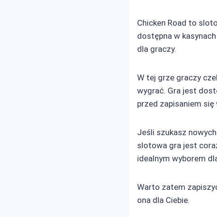
Chicken Road to sloto
dostępna w kasynach o
dla graczy.
W tej grze graczy cze
wygrać. Gra jest dos
przed zapisaniem się 
Jeśli szukasz nowych
slotowa gra jest coraz
idealnym wyborem dla
Warto zatem zapiszyć 
ona dla Ciebie.