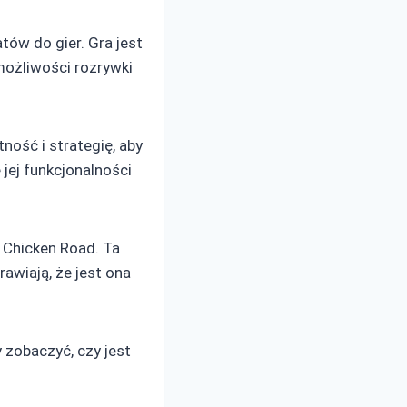
tów do gier. Gra jest
 możliwości rozrywki
ność i strategię, aby
jej funkcjonalności
 Chicken Road. Ta
rawiają, że jest ona
 zobaczyć, czy jest