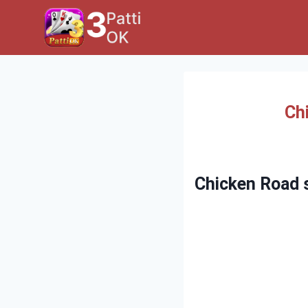
Skip
to
content
Ch
Chicken Road s