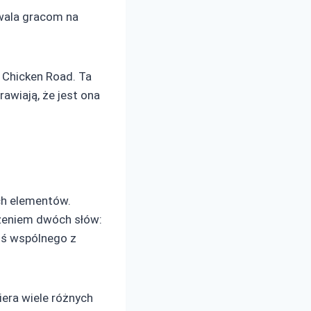
zwala gracom na
 Chicken Road. Ta
rawiają, że jest ona
ch elementów.
czeniem dwóch słów:
coś wspólnego z
iera wiele różnych