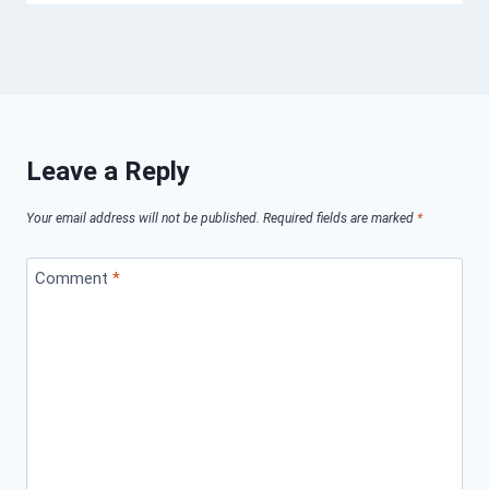
Leave a Reply
Your email address will not be published.
Required fields are marked
*
Comment
*