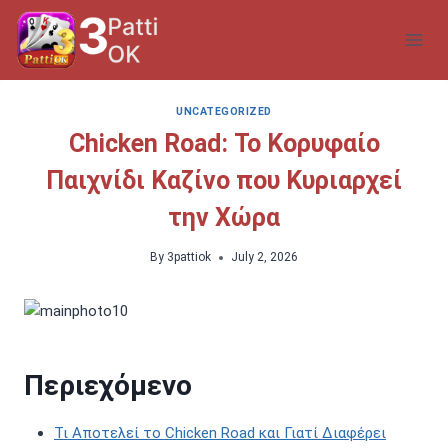
Skip
to
content
UNCATEGORIZED
Chicken Road: Το Κορυφαίο
Παιχνίδι Καζίνο που Κυριαρχεί
την Χώρα
By
3pattiok
July 2, 2026
Περιεχόμενο
Τι Αποτελεί το Chicken Road και Γιατί Διαφέρει