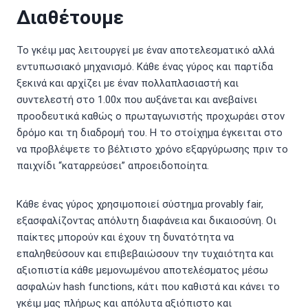
Διαθέτουμε
Το γκέιμ μας λειτουργεί με έναν αποτελεσματικό αλλά
εντυπωσιακό μηχανισμό. Κάθε ένας γύρος και παρτίδα
ξεκινά και αρχίζει με έναν πολλαπλασιαστή και
συντελεστή στο 1.00x που αυξάνεται και ανεβαίνει
προοδευτικά καθώς ο πρωταγωνιστής προχωράει στον
δρόμο και τη διαδρομή του. Η το στοίχημα έγκειται στο
να προβλέψετε το βέλτιστο χρόνο εξαργύρωσης πριν το
παιχνίδι “καταρρεύσει” απροειδοποίητα.
Κάθε ένας γύρος χρησιμοποιεί σύστημα provably fair,
εξασφαλίζοντας απόλυτη διαφάνεια και δικαιοσύνη. Οι
παίκτες μπορούν και έχουν τη δυνατότητα να
επαληθεύσουν και επιβεβαιώσουν την τυχαιότητα και
αξιοπιστία κάθε μεμονωμένου αποτελέσματος μέσω
ασφαλών hash functions, κάτι που καθιστά και κάνει το
γκέιμ μας πλήρως και απόλυτα αξιόπιστο και