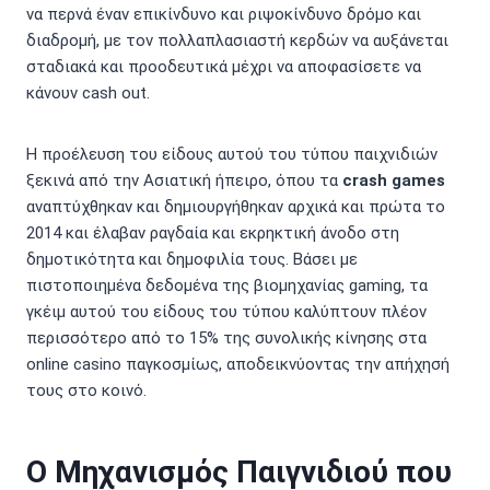
να περνά έναν επικίνδυνο και ριψοκίνδυνο δρόμο και
διαδρομή, με τον πολλαπλασιαστή κερδών να αυξάνεται
σταδιακά και προοδευτικά μέχρι να αποφασίσετε να
κάνουν cash out.
Η προέλευση του είδους αυτού του τύπου παιχνιδιών
ξεκινά από την Ασιατική ήπειρο, όπου τα
crash games
αναπτύχθηκαν και δημιουργήθηκαν αρχικά και πρώτα το
2014 και έλαβαν ραγδαία και εκρηκτική άνοδο στη
δημοτικότητα και δημοφιλία τους. Βάσει με
πιστοποιημένα δεδομένα της βιομηχανίας gaming, τα
γκέιμ αυτού του είδους του τύπου καλύπτουν πλέον
περισσότερο από το 15% της συνολικής κίνησης στα
online casino παγκοσμίως, αποδεικνύοντας την απήχησή
τους στο κοινό.
Ο Μηχανισμός Παιγνιδιού που