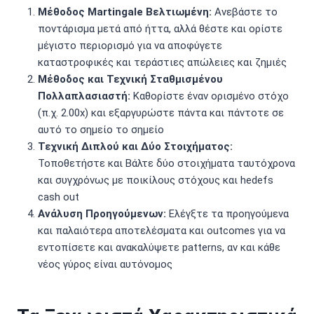
Μέθοδος Martingale Βελτιωμένη:
Ανεβάστε το
ποντάρισμα μετά από ήττα, αλλά θέστε και ορίστε
μέγιστο περιορισμό για να αποφύγετε
καταστροφικές και τεράστιες απώλειες και ζημιές
Μέθοδος και Τεχνική Σταθμισμένου
Πολλαπλασιαστή:
Καθορίστε έναν ορισμένο στόχο
(π.χ. 2.00x) και εξαργυρώστε πάντα και πάντοτε σε
αυτό το σημείο το σημείο
Τεχνική Διπλού και Δύο Στοιχήματος:
Τοποθετήστε και Βάλτε δύο στοιχήματα ταυτόχρονα
και συγχρόνως με ποικίλους στόχους και hedefs
cash out
Ανάλυση Προηγούμενων:
Ελέγξτε τα προηγούμενα
και παλαιότερα αποτελέσματα και outcomes για να
εντοπίσετε και ανακαλύψετε patterns, αν και κάθε
νέος γύρος είναι αυτόνομος