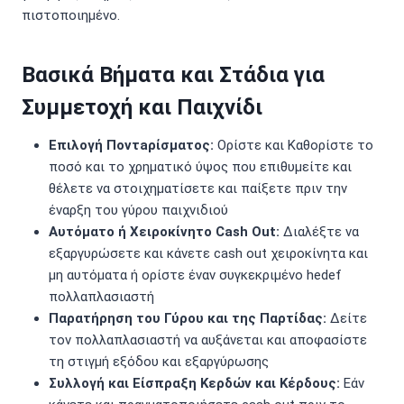
πιστοποιημένο.
Βασικά Βήματα και Στάδια για
Συμμετοχή και Παιχνίδι
Επιλογή Ποντaρίσματος:
Ορίστε και Καθορίστε το
ποσό και το χρηματικό ύψος που επιθυμείτε και
θέλετε να στοιχηματίσετε και παίξετε πριν την
έναρξη του γύρου παιχνιδιού
Αυτόματο ή Χειροκίνητο Cash Out:
Διαλέξτε να
εξαργυρώσετε και κάνετε cash out χειροκίνητα και
μη αυτόματα ή ορίστε έναν συγκεκριμένο hedef
πολλαπλασιαστή
Παρατήρηση του Γύρου και της Παρτίδας:
Δείτε
τον πολλαπλασιαστή να αυξάνεται και αποφασίστε
τη στιγμή εξόδου και εξαργύρωσης
Συλλογή και Είσπραξη Κερδών και Κέρδους:
Εάν