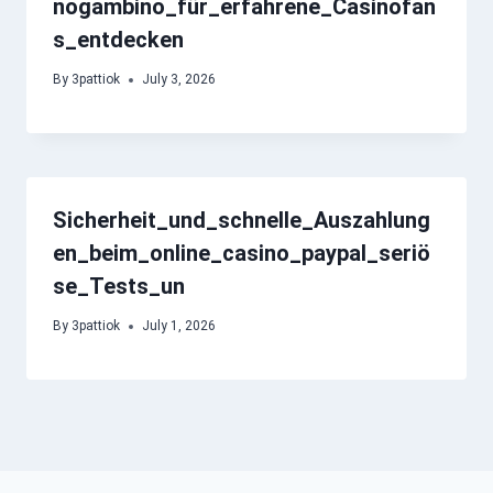
nogambino_für_erfahrene_Casinofan
s_entdecken
By
3pattiok
July 3, 2026
Sicherheit_und_schnelle_Auszahlung
en_beim_online_casino_paypal_seriö
se_Tests_un
By
3pattiok
July 1, 2026