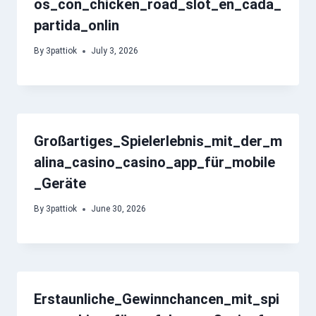
os_con_chicken_road_slot_en_cada_
partida_onlin
By
3pattiok
July 3, 2026
Großartiges_Spielerlebnis_mit_der_m
alina_casino_casino_app_für_mobile
_Geräte
By
3pattiok
June 30, 2026
Erstaunliche_Gewinnchancen_mit_spi