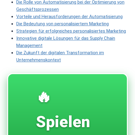
Die Rolle von Automatisierung bei der Optimierung von
Geschäftsprozessen
Vorteile und Herausforderungen der Automatisierung
Die Bedeutung von personalisiertem Marketing
Strategien für erfolgreiches personalisiertes Marketing
Innovative digitale Lösungen für das Supply Chain
Management
Die Zukunft der digitalen Transformation im
Unternehmenskontext
🔥
Spielen