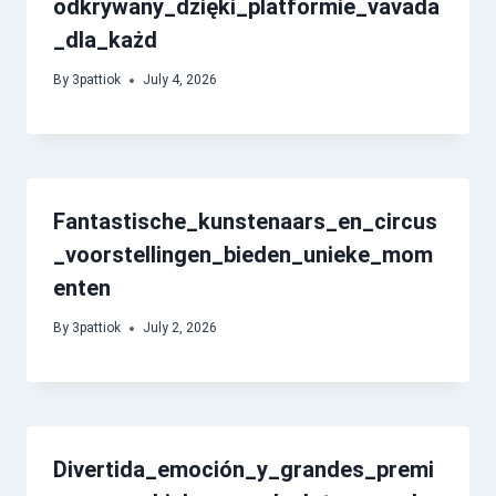
odkrywany_dzięki_platformie_vavada
_dla_każd
By
3pattiok
July 4, 2026
Fantastische_kunstenaars_en_circus
_voorstellingen_bieden_unieke_mom
enten
By
3pattiok
July 2, 2026
Divertida_emoción_y_grandes_premi