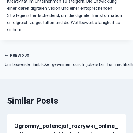
Kreativität im Unternehmen zu steigern. Die Entwicklung
einer klaren digitalen Vision und einer entsprechenden
Strategie ist entscheidend, um die digitale Transformation
erfolgreich zu gestalten und die Wettbewerbsfähigkeit zu
sichern.
Post
PREVIOUS
Umfassende_Einblicke_gewinnen_durch_jokerstar_für_nachhalt
navigation
Similar Posts
Ogromny_potencjał_rozrywki_online_