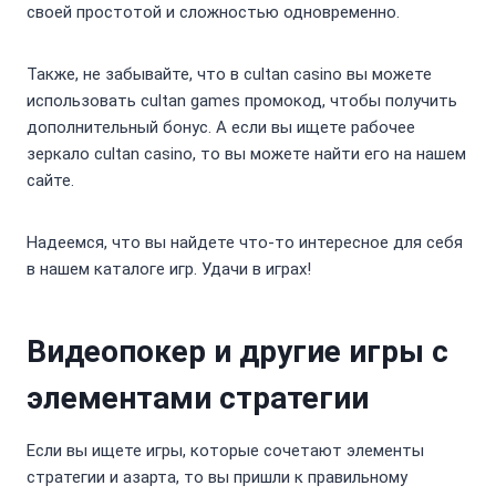
своей простотой и сложностью одновременно.
Также, не забывайте, что в сultan casino вы можете
использовать сultan games промокод, чтобы получить
дополнительный бонус. А если вы ищете рабочее
зеркало сultan casino, то вы можете найти его на нашем
сайте.
Надеемся, что вы найдете что-то интересное для себя
в нашем каталоге игр. Удачи в играх!
Видеопокер и другие игры с
элементами стратегии
Если вы ищете игры, которые сочетают элементы
стратегии и азарта, то вы пришли к правильному