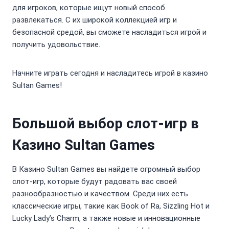
для игроков, которые ищут новый способ
развлекаться. С их широкой коллекцией игр и
безопасной средой, вы сможете насладиться игрой и
получить удовольствие.
Начните играть сегодня и насладитесь игрой в казино
Sultan Games!
Большой выбор слот-игр в
Казино Sultan Games
В Казино Sultan Games вы найдете огромный выбор
слот-игр, которые будут радовать вас своей
разнообразностью и качеством. Среди них есть
классические игры, такие как Book of Ra, Sizzling Hot и
Lucky Lady’s Charm, а также новые и инновационные