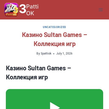
Skip
to
content
UNCATEGORIZED
Казино Sultan Games –
Коллекция игр
By
3pattiok
July 1, 2026
Казино Sultan Games –
Коллекция игр
▶️