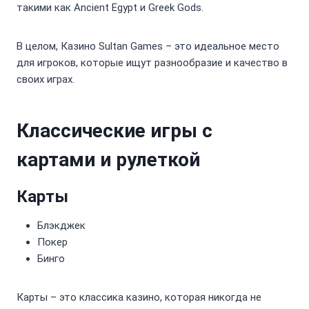
такими как Ancient Egypt и Greek Gods.
В целом, Казино Sultan Games – это идеальное место
для игроков, которые ищут разнообразие и качество в
своих играх.
Классические игры с
картами и рулеткой
Карты
Блэкджек
Покер
Бинго
Карты – это классика казино, которая никогда не