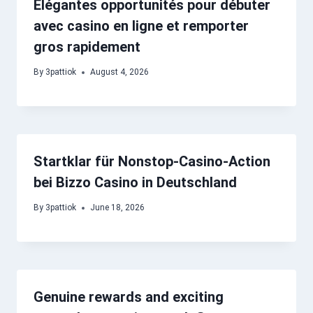
Élégantes opportunités pour débuter
avec casino en ligne et remporter
gros rapidement
By
3pattiok
August 4, 2026
Startklar für Nonstop-Casino-Action
bei Bizzo Casino in Deutschland
By
3pattiok
June 18, 2026
Genuine rewards and exciting