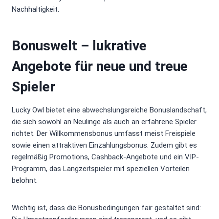
Nachhaltigkeit.
Bonuswelt – lukrative
Angebote für neue und treue
Spieler
Lucky Owl bietet eine abwechslungsreiche Bonuslandschaft,
die sich sowohl an Neulinge als auch an erfahrene Spieler
richtet. Der Willkommensbonus umfasst meist Freispiele
sowie einen attraktiven Einzahlungsbonus. Zudem gibt es
regelmäßig Promotions, Cashback-Angebote und ein VIP-
Programm, das Langzeitspieler mit speziellen Vorteilen
belohnt.
Wichtig ist, dass die Bonusbedingungen fair gestaltet sind: