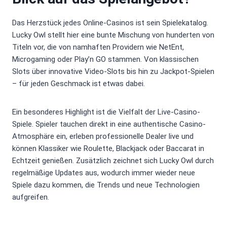
Das Herzstück jedes Online-Casinos ist sein Spielekatalog.
Lucky Owl stellt hier eine bunte Mischung von hunderten von
Titeln vor, die von namhaften Providern wie NetEnt,
Microgaming oder Play’n GO stammen. Von klassischen
Slots über innovative Video-Slots bis hin zu Jackpot-Spielen
– für jeden Geschmack ist etwas dabei.
Ein besonderes Highlight ist die Vielfalt der Live-Casino-
Spiele. Spieler tauchen direkt in eine authentische Casino-
Atmosphäre ein, erleben professionelle Dealer live und
können Klassiker wie Roulette, Blackjack oder Baccarat in
Echtzeit genießen. Zusätzlich zeichnet sich Lucky Owl durch
regelmäßige Updates aus, wodurch immer wieder neue
Spiele dazu kommen, die Trends und neue Technologien
aufgreifen.