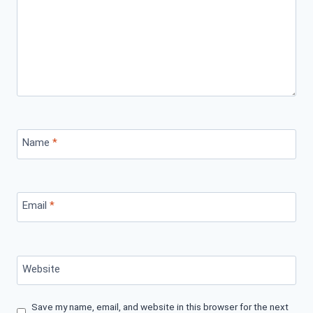
Name
*
Email
*
Website
Save my name, email, and website in this browser for the next