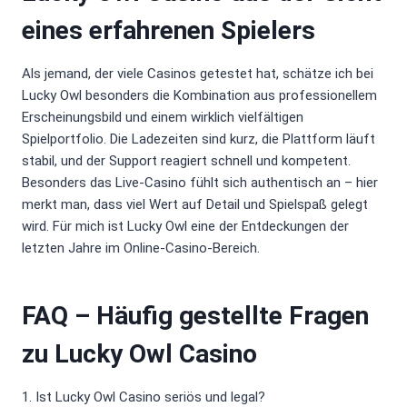
eines erfahrenen Spielers
Als jemand, der viele Casinos getestet hat, schätze ich bei
Lucky Owl besonders die Kombination aus professionellem
Erscheinungsbild und einem wirklich vielfältigen
Spielportfolio. Die Ladezeiten sind kurz, die Plattform läuft
stabil, und der Support reagiert schnell und kompetent.
Besonders das Live-Casino fühlt sich authentisch an – hier
merkt man, dass viel Wert auf Detail und Spielspaß gelegt
wird. Für mich ist Lucky Owl eine der Entdeckungen der
letzten Jahre im Online-Casino-Bereich.
FAQ – Häufig gestellte Fragen
zu Lucky Owl Casino
1. Ist Lucky Owl Casino seriös und legal?