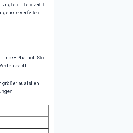
rzugten Titeln zählt.
ngebote verfallen
er Lucky Pharaoh Slot
erten zählt.
r größer ausfallen
lungen.