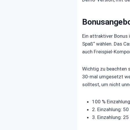
Bonusangebo
Ein attraktiver Bonus
Spaß“ wählen. Das Ca
auch Freispiel‑Kompo
Wichtig zu beachten 
30‑mal umgesetzt werd
solltest, um nicht unn
100 % Einzahlung
2. Einzahlung: 50
3. Einzahlung: 25