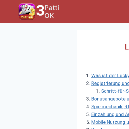
Skip
to
content
L
Was ist der Luck
Registrierung und
Schritt‑für‑S
Bonusangebote 
Spielmechanik, RT
Einzahlung und 
Mobile Nutzung u