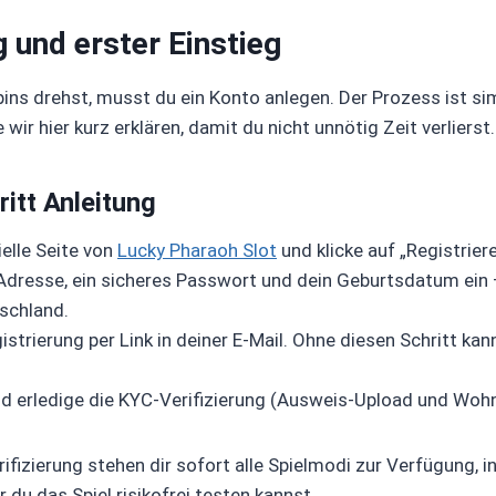
g und erster Einstieg
ins drehst, musst du ein Konto anlegen. Der Prozess ist sim
 wir hier kurz erklären, damit du nicht unnötig Zeit verlierst.
ritt Anleitung
ielle Seite von
Lucky Pharaoh Slot
und klicke auf „Registriere
‑Adresse, ein sicheres Passwort und dein Geburtsdatum ein 
tschland.
istrierung per Link in deiner E‑Mail. Ohne diesen Schritt ka
nd erledige die KYC‑Verifizierung (Ausweis‑Upload und Woh
ifizierung stehen dir sofort alle Spielmodi zur Verfügung, in
du das Spiel risikofrei testen kannst.