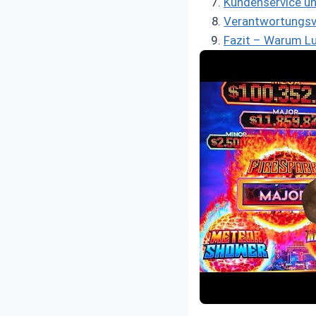
Kundenservice un
Verantwortungsvo
Fazit – Warum Luc