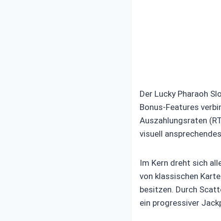
Der Lucky Pharaoh Slo
Bonus‑Features verbin
Auszahlungsraten (RTP
visuell ansprechendes 
Im Kern dreht sich al
von klassischen Karte
besitzen. Durch Scatt
ein progressiver Jackp