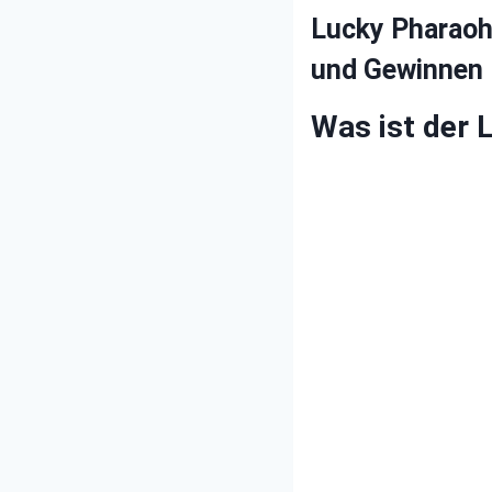
Lucky Pharaoh 
und Gewinnen
Was ist der 