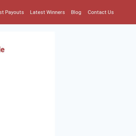
st Payouts
Latest Winners
Blog
Contact Us
de