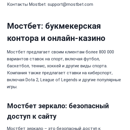
Контакты Mostbet:
support@mostbet.com
Мостбет: букмекерская
контора и онлайн-казино
Мостбет предлагает своим клиентам более 800 000
вариантов ставок на спорт, включая футбол,
баскетбол, теннис, хоккей и другие виды спорта.
Компания также предлагает ставки на киберспорт,
включая Dota 2, League of Legends и другие популярные
игры.
Мостбет зеркало: безопасный
доступ к сайту
Мостбет зеркало – это безопасный доступ к