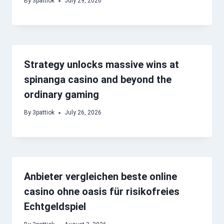
By
3pattiok
July 29, 2026
Strategy unlocks massive wins at
spinanga casino and beyond the
ordinary gaming
By
3pattiok
July 26, 2026
Anbieter vergleichen beste online
casino ohne oasis für risikofreies
Echtgeldspiel