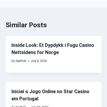
Similar Posts
Inside Look: Et Dypdykk i Fugu Casino
Nettsidens for Norge
By
3pattiok
July 8, 2026
Iniciei o Jogo Online no Star Casino
em Portugal