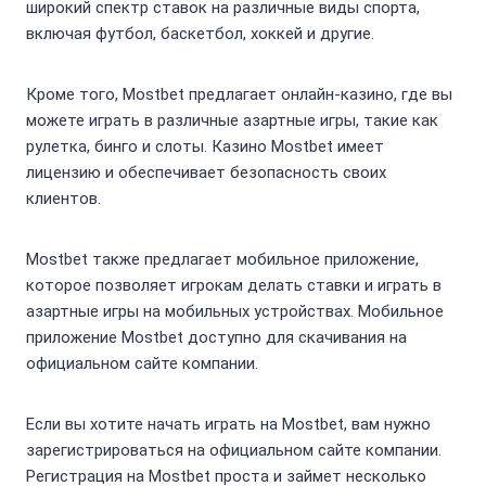
широкий спектр ставок на различные виды спорта,
включая футбол, баскетбол, хоккей и другие.
Кроме того, Mostbet предлагает онлайн-казино, где вы
можете играть в различные азартные игры, такие как
рулетка, бинго и слоты. Казино Mostbet имеет
лицензию и обеспечивает безопасность своих
клиентов.
Mostbet также предлагает мобильное приложение,
которое позволяет игрокам делать ставки и играть в
азартные игры на мобильных устройствах. Мобильное
приложение Mostbet доступно для скачивания на
официальном сайте компании.
Если вы хотите начать играть на Mostbet, вам нужно
зарегистрироваться на официальном сайте компании.
Регистрация на Mostbet проста и займет несколько