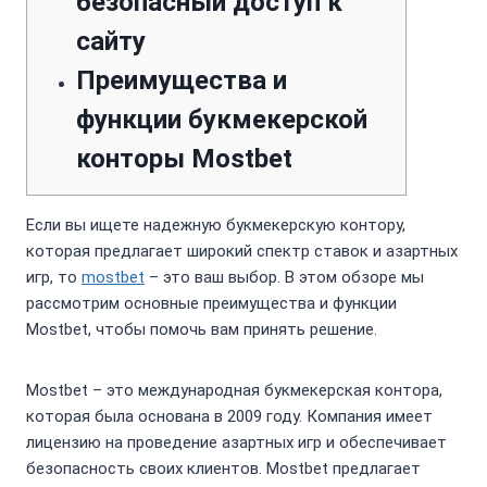
безопасный доступ к
сайту
Преимущества и
функции букмекерской
конторы Mostbet
Если вы ищете надежную букмекерскую контору,
которая предлагает широкий спектр ставок и азартных
игр, то
mostbet
– это ваш выбор. В этом обзоре мы
рассмотрим основные преимущества и функции
Mostbet, чтобы помочь вам принять решение.
Mostbet – это международная букмекерская контора,
которая была основана в 2009 году. Компания имеет
лицензию на проведение азартных игр и обеспечивает
безопасность своих клиентов. Mostbet предлагает