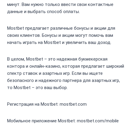
минут. Вам нужно только ввести свои контактные
данные и выбрать способ оплаты.
Mostbet предлагает различные бонусы и акции для
своих клиентов. Бонусы и акции могут помочь вам
начать играть на Mostbet и увеличить ваш доход.
В целом, Mostbet – это надежная букмекерская
контора и онлайн-казино, которая предлагает широкий
спектр ставок и азартных игр. Если вы ищете
безопасного и надежного партнера для азартных игр,
то Mostbet – это ваш выбор.
Регистрация на Mostbet: mostbet.com
Мобильное приложение Mostbet: mostbet.com/mobile