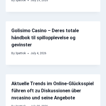
By
3pattiok
July 29, 2026
Golisimo Casino – Deres totale
håndbok til spillopplevelse og
gevinster
By
3pattiok
July 4, 2026
Aktuelle Trends im Online-Glücksspiel
führen oft zu Diskussionen über
nvcasino und seine Angebote