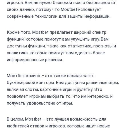
игроков. Вам не нужно беспокоиться о безопасности
своих данных, потому что Mostbet использует
современные технологии для защиты информации.
Кроме того, Mostbet предлагает широкий спектр
функций, которые помогут вам улучшить игру. Вам
доступны функции, такие как статистика, прогнозы и
аналитика, которые помогут вам сделать более
информированные решения.
Мостбет казино – это также важная часть
букмекерской конторы. Вам доступны различные игры,
включая слоты, карточные игры и рулетку. Это
позволяет игрокам выбрать то, что им интересно, и
получать удовольствие от игры.
В целом, Mostbet – это лучшая возможность для
любителей ставок и игроков, которые ищут новые