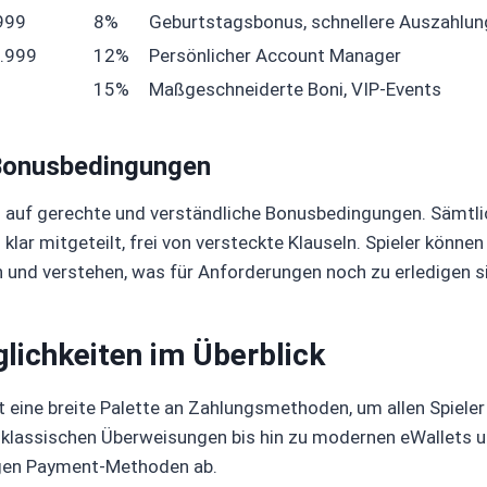
999
8%
Geburtstagsbonus, schnellere Auszahlu
4.999
12%
Persönlicher Account Manager
15%
Maßgeschneiderte Boni, VIP-Events
Bonusbedingungen
s auf gerechte und verständliche Bonusbedingungen. Sämtl
lar mitgeteilt, frei von versteckte Klauseln. Spieler können
 und verstehen, was für Anforderungen noch zu erledigen s
ichkeiten im Überblick
 eine breite Palette an Zahlungsmethoden, um allen Spiele
n klassischen Überweisungen bis hin zu modernen eWallets
igen Payment-Methoden ab.