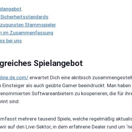
ielangebot
 Sicherheitsstandards
zugunsten Stammspieler
en im Zusammenfassung
is bei uns
greiches Spielangebot
nline.de.com/
erwartet Dich eine akribisch zusammengestell
 Einsteiger als auch geübte Gamer beeindruckt. Man haben 
renommierten Softwareanbietern zu kooperieren, die für ihr
nnt sind.
mfasst mehrere tausend Spiele, welche regelmäßig aktualis
wir auf den Live-Sektor, in dem erfahrene Dealer rund um ‘n