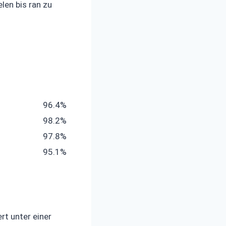
len bis ran zu
96.4%
98.2%
97.8%
95.1%
rt unter einer