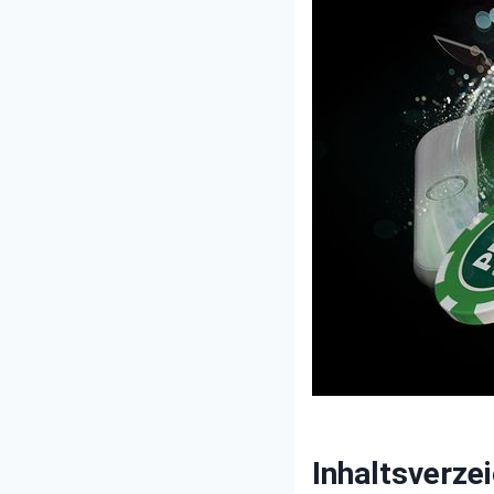
Inhaltsverze