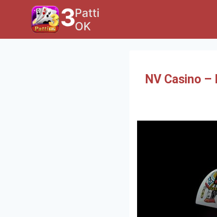
Skip
to
content
NV Casino – D