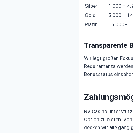
Silber
1.000 – 4.
Gold
5.000 – 1
Platin
15.000+
Transparente 
Wir legt großen Foku
Requirements werden k
Bonusstatus einsehen
Zahlungsmögl
NV Casino unterstützt
Option zu bieten. Vo
decken wir alle gäng