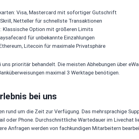
karten: Visa, Mastercard mit sofortiger Gutschrift
Skrill, Netteller für schnellste Transaktionen
 Klassische Option mit größeren Limits
Paysafecard für unbekannte Einzahlungen
 Ethereum, Litecoin für maximale Privatsphäre
 uns prioritär behandelt. Die meisten Abhebungen über eWal
Banküberweisungen maximal 3 Werktage benötigen.
lebnis bei uns
nen rund um die Zeit zur Verfügung. Das mehrsprachige Sup
Mail oder Phone. Durchschnittliche Wartedauer im Livechat l
ere Anfragen werden von fachkundigen Mitarbeitern bearbei