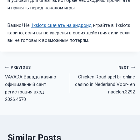
и условия для оплаты, которые необходимо прочитать
и принять перед началом игры.
Важно! Не
1xslots скачать на андроид
играйте в 1xslots
казино, если вы не уверены в своих действиях или если
вы не готовы к возможным потерям.
Post
PREVIOUS
NEXT
VAVADA Вавада казино
Chicken Road spel bij online
navigation
официальный сайт
casino in Nederland Voor- en
регистрация вход
nadelen.3292
2026.4570
Similar Posts