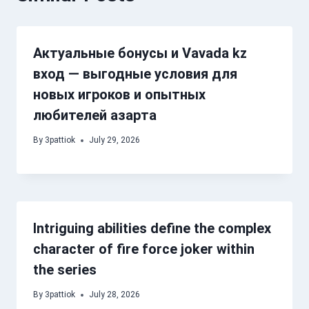
Актуальные бонусы и Vavada kz
вход — выгодные условия для
новых игроков и опытных
любителей азарта
By
3pattiok
July 29, 2026
Intriguing abilities define the complex
character of fire force joker within
the series
By
3pattiok
July 28, 2026