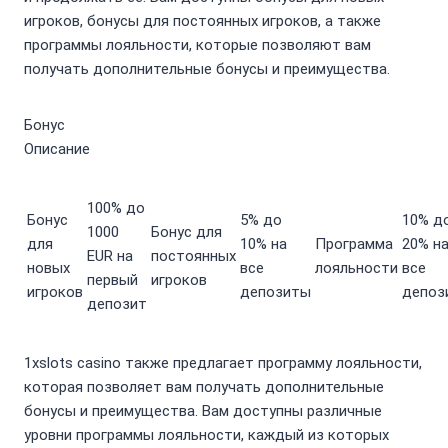
игроков, бонусы для постоянных игроков, а также
программы лояльности, которые позволяют вам
получать дополнительные бонусы и преимущества.
Бонус
Описание
100% до
Бонус
5% до
10% д
1000
Бонус для
для
10% на
Программа
20% н
EUR на
постоянных
новых
все
лояльности
все
первый
игроков
игроков
депозиты
депоз
депозит
1xslots casino также предлагает программу лояльности,
которая позволяет вам получать дополнительные
бонусы и преимущества. Вам доступны различные
уровни программы лояльности, каждый из которых