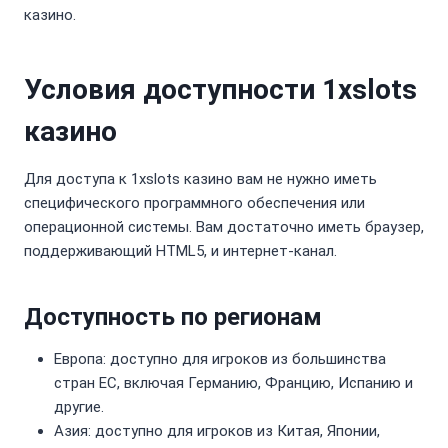
казино.
Условия доступности 1xslots
казино
Для доступа к 1xslots казино вам не нужно иметь
специфического программного обеспечения или
операционной системы. Вам достаточно иметь браузер,
поддерживающий HTML5, и интернет-канал.
Доступность по регионам
Европа: доступно для игроков из большинства
стран ЕС, включая Германию, Францию, Испанию и
другие.
Азия: доступно для игроков из Китая, Японии,