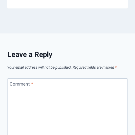
Leave a Reply
Your email address will not be published.
Required fields are marked
*
Comment
*