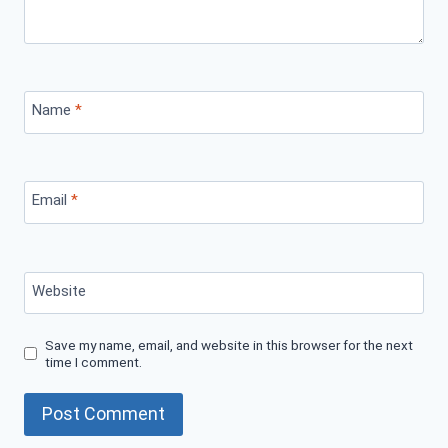
Name
*
Email
*
Website
Save my name, email, and website in this browser for the next
time I comment.