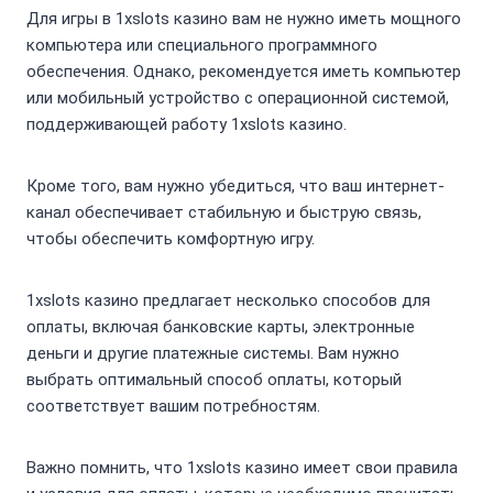
Для игры в 1xslots казино вам не нужно иметь мощного
компьютера или специального программного
обеспечения. Однако, рекомендуется иметь компьютер
или мобильный устройство с операционной системой,
поддерживающей работу 1xslots казино.
Кроме того, вам нужно убедиться, что ваш интернет-
канал обеспечивает стабильную и быструю связь,
чтобы обеспечить комфортную игру.
1xslots казино предлагает несколько способов для
оплаты, включая банковские карты, электронные
деньги и другие платежные системы. Вам нужно
выбрать оптимальный способ оплаты, который
соответствует вашим потребностям.
Важно помнить, что 1xslots казино имеет свои правила