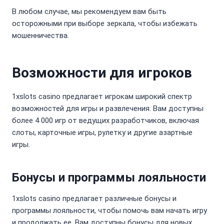
В любом случае, мы рекомендуем вам быть
осторожными при выборе зеркала, чтобы избежать
мошенничества.
Возможности для игроков
1xslots casino предлагает игрокам широкий спектр
возможностей для игры и развлечения. Вам доступны
более 4 000 игр от ведущих разработчиков, включая
слоты, карточные игры, рулетку и другие азартные
игры.
Бонусы и программы лояльности
1xslots casino предлагает различные бонусы и
программы лояльности, чтобы помочь вам начать игру
и продолжать ее. Вам доступны бонусы для новых