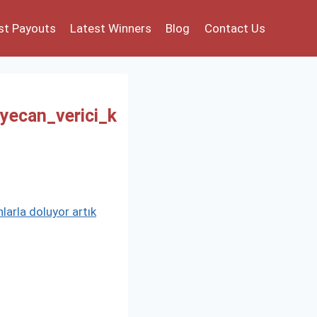
st Payouts
Latest Winners
Blog
Contact Us
yecan_verici_k
arla doluyor artık