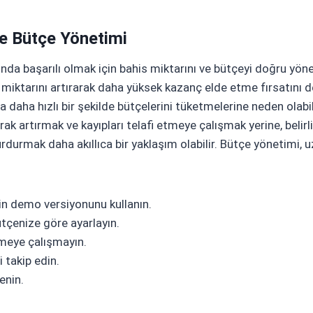
ve Bütçe Yönetimi
da başarılı olmak için bahis miktarını ve bütçeyi doğru y
 miktarını artırarak daha yüksek kazanç elde etme fırsatını de
daha hızlı bir şekilde bütçelerini tüketmelerine neden olabil
ak artırmak ve kayıpları telafi etmeye çalışmak yerine, belirli 
rdurmak daha akıllıca bir yaklaşım olabilir. Bütçe yönetimi, u
in demo versiyonunu kullanın.
ütçenize göre ayarlayın.
etmeye çalışmayın.
i takip edin.
enin.