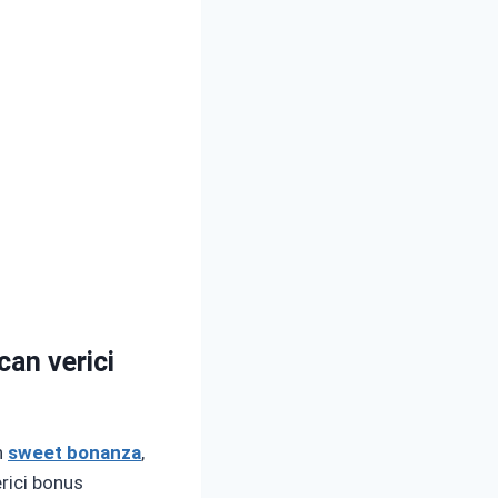
an verici
n
sweet bonanza
,
rici bonus