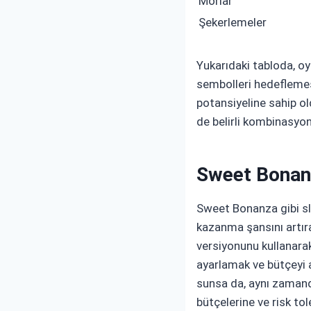
Morlar
Şekerlemeler
Yukarıdaki tabloda, oy
sembolleri hedeflemes
potansiyeline sahip ol
de belirli kombinasyon
Sweet Bonanza
Sweet Bonanza gibi slo
kazanma şansını artıra
versiyonunu kullanarak
ayarlamak ve bütçeyi 
sunsa da, aynı zamanda
bütçelerine ve risk to