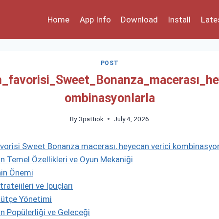
Home
App Info
Download
Install
Late
POST
n_favorisi_Sweet_Bonanza_macerası_he
ombinasyonlarla
By
3pattiok
July 4, 2026
vorisi Sweet Bonanza macerası, heyecan verici kombinasyonl
n Temel Özellikleri ve Oyun Mekaniği
nin Önemi
atejileri ve İpuçları
Bütçe Yönetimi
 Popülerliği ve Geleceği