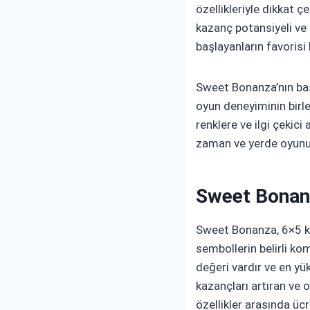
özellikleriyle dikkat 
kazanç potansiyeli ve 
başlayanların favorisi 
Sweet Bonanza’nın baş
oyun deneyiminin birle
renklere ve ilgi çekic
zaman ve yerde oyunu 
Sweet Bonanz
Sweet Bonanza, 6×5 ka
sembollerin belirli ko
değeri vardır ve en y
kazançları artıran ve 
özellikler arasında üc