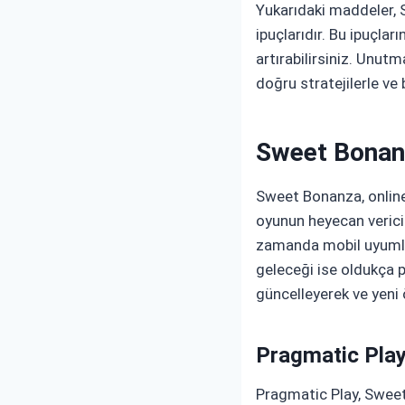
Yukarıdaki maddeler, 
ipuçlarıdır. Bu ipuçlar
artırabilirsiniz. Unutm
doğru stratejilerle ve 
Sweet Bonanz
Sweet Bonanza, online
oyunun heyecan verici 
zamanda mobil uyumlu 
geleceği ise oldukça p
güncelleyerek ve yeni 
Pragmatic Play
Pragmatic Play, Sweet 