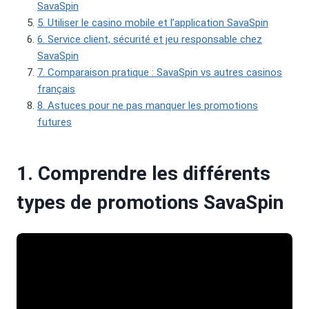
SavaSpin
5. Utiliser le casino mobile et l’application SavaSpin
6. Service client, sécurité et jeu responsable chez
SavaSpin
7. Comparaison pratique : SavaSpin vs autres casinos
français
8. Astuces pour ne pas manquer les promotions
futures
1. Comprendre les différents
types de promotions SavaSpin