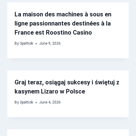
La maison des machines à sous en
ligne passionnantes destinées à la
France est Roostino Casino
By
3pattiok
June 9, 2026
Graj teraz, osiągaj sukcesy i świętuj z
kasynem Lizaro w Polsce
By
3pattiok
June 4, 2026