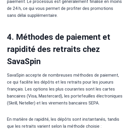
paiement. Le processus est généralement finalisé en moins
de 24 h, ce qui vous permet de profiter des promotions
sans délai supplémentaire.
4. Méthodes de paiement et
rapidité des retraits chez
SavaSpin
SavaSpin accepte de nombreuses méthodes de paiement,
ce qui facilite les dépôts et les retraits pour les joueurs
français. Les options les plus courantes sont les cartes
bancaires (Visa, Mastercard), les portefeuilles électroniques
(Skrill, Neteller) et les virements bancaires SEPA.
En matière de rapidité, les dépôts sont instantanés, tandis
que les retraits varient selon la méthode choisie :