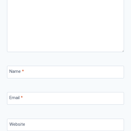
Name
*
Email
*
Website