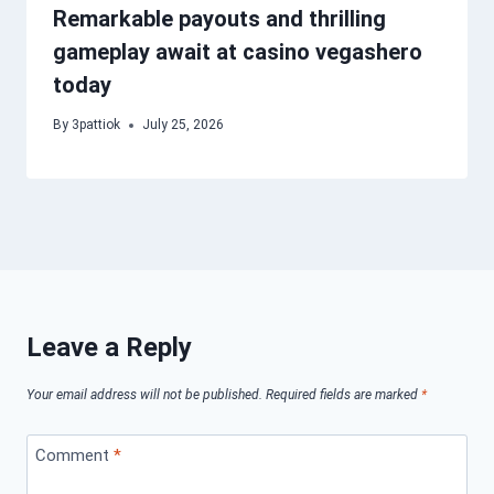
Remarkable payouts and thrilling
gameplay await at casino vegashero
today
By
3pattiok
July 25, 2026
Leave a Reply
Your email address will not be published.
Required fields are marked
*
Comment
*