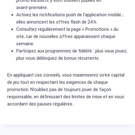
promo exclusifs y sont souvent publiés en
avant‑première.
Activez les notifications push de l’application mobile ;
elles annoncent les offres flash de 24 h.
Consultez régulièrement la page « Promotions » du
site, car de nouvelles offres apparaissent chaque
semaine.
Participez aux programmes de fidélité : plus vous jouez,
plus vous débloquez de bonus récurrents.
En appliquant ces conseils, vous maximiserez votre capital
de jeu tout en respectant les exigences de chaque
promotion. N’oubliez pas de toujours jouer de façon
responsable, en définissant des limites de mise et en vous
accordant des pauses régulières.