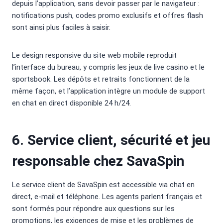
depuis l’application, sans devoir passer par le navigateur :
notifications push, codes promo exclusifs et offres flash
sont ainsi plus faciles à saisir.
Le design responsive du site web mobile reproduit
l’interface du bureau, y compris les jeux de live casino et le
sportsbook. Les dépôts et retraits fonctionnent de la
même façon, et l’application intègre un module de support
en chat en direct disponible 24 h/24.
6. Service client, sécurité et jeu
responsable chez SavaSpin
Le service client de SavaSpin est accessible via chat en
direct, e‑mail et téléphone. Les agents parlent français et
sont formés pour répondre aux questions sur les
promotions, les exigences de mise et les problèmes de