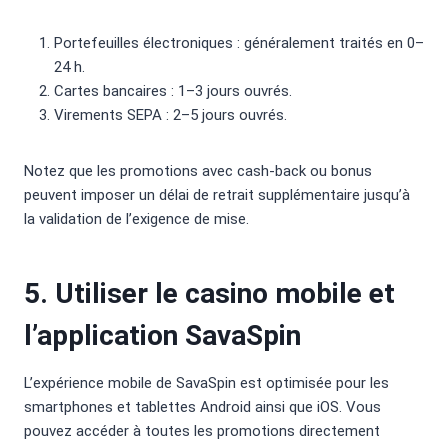
Portefeuilles électroniques : généralement traités en 0–
24 h.
Cartes bancaires : 1–3 jours ouvrés.
Virements SEPA : 2–5 jours ouvrés.
Notez que les promotions avec cash‑back ou bonus
peuvent imposer un délai de retrait supplémentaire jusqu’à
la validation de l’exigence de mise.
5. Utiliser le casino mobile et
l’application SavaSpin
L’expérience mobile de SavaSpin est optimisée pour les
smartphones et tablettes Android ainsi que iOS. Vous
pouvez accéder à toutes les promotions directement