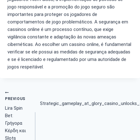
jogo responsável e a promoção do jogo seguro são
importantes para proteger os jogadores de
comportamentos de jogo problemáticos. A segurança em
cassinos online é um processo contínuo, que exige
vigilância constante e adaptação às novas ameaças
cibernéticas. Ao escolher um cassino online, é fundamental
verificar se ele possui as medidas de segurança adequadas
e se é licenciado e regulamentado por uma autoridade de
jogos respeitável.
Post
PREVIOUS
Strategic_gameplay_at_glory_casino_unlocks_e
navigation
Lira Spin
Bet:
Γρήγορα
Κέρδη και
Slots