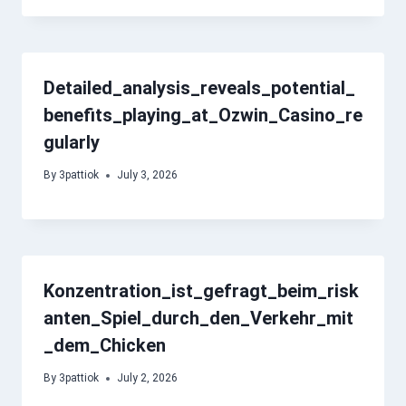
Detailed_analysis_reveals_potential_
benefits_playing_at_Ozwin_Casino_re
gularly
By
3pattiok
July 3, 2026
Konzentration_ist_gefragt_beim_risk
anten_Spiel_durch_den_Verkehr_mit
_dem_Chicken
By
3pattiok
July 2, 2026