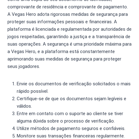
comprovante de residência e comprovante de pagamento.
A Vegas Hero adota rigorosas medidas de segurança para
proteger suas informações pessoais e financeiras. A
plataforma é licenciada e regulamentada por autoridades de
jogos respeitadas, garantindo a justiça e a transparência de
suas operações. A segurança é uma prioridade máxima para
a Vegas Hero, e a plataforma está constantemente
aprimorando suas medidas de segurança para proteger
seus jogadores.
Envie os documentos de verificação solicitados o mais
rápido possível.
Certifique-se de que os documentos sejam legíveis e
válidos.
Entre em contato com o suporte ao cliente se tiver
alguma dúvida sobre o processo de verificação.
Utilize métodos de pagamento seguros e confiáveis.
Monitore suas transações financeiras regularmente.