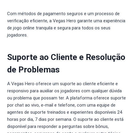
Com métodos de pagamento seguros e um processo de
verificação eficiente, a Vegas Hero garante uma experiência
de jogo online tranquila e segura para todos os seus
jogadores.
Suporte ao Cliente e Resolução
de Problemas
A Vegas Hero oferece um suporte ao cliente eficiente e
responsivo para auxiliar os jogadores com qualquer dúvida
ou problema que possam ter. A plataforma oferece suporte
por chat ao vivo, e-mail e telefone, com uma equipe de
agentes de suporte treinados e experientes disponíveis 24
horas por dia, 7 dias por semana. O suporte ao cliente está
disponível para responder a perguntas sobre bônus,