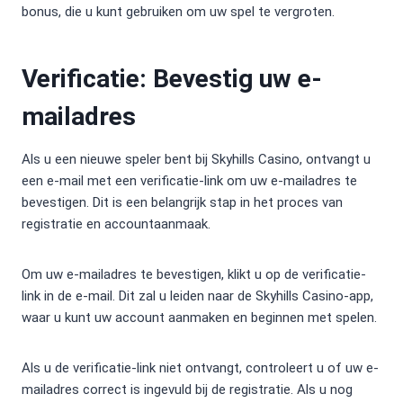
bonus, die u kunt gebruiken om uw spel te vergroten.
Verificatie: Bevestig uw e-
mailadres
Als u een nieuwe speler bent bij Skyhills Casino, ontvangt u
een e-mail met een verificatie-link om uw e-mailadres te
bevestigen. Dit is een belangrijk stap in het proces van
registratie en accountaanmaak.
Om uw e-mailadres te bevestigen, klikt u op de verificatie-
link in de e-mail. Dit zal u leiden naar de Skyhills Casino-app,
waar u kunt uw account aanmaken en beginnen met spelen.
Als u de verificatie-link niet ontvangt, controleert u of uw e-
mailadres correct is ingevuld bij de registratie. Als u nog