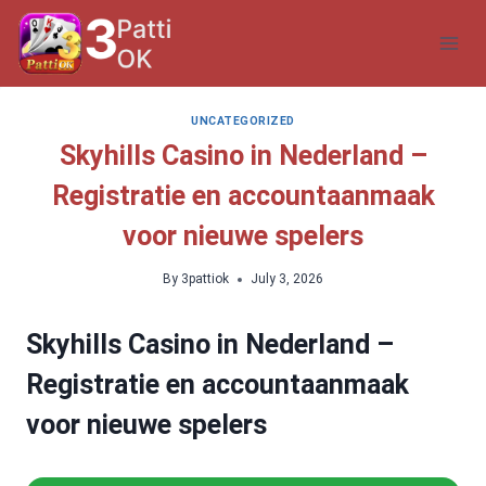
Skip
to
content
UNCATEGORIZED
Skyhills Casino in Nederland –
Registratie en accountaanmaak
voor nieuwe spelers
By
3pattiok
July 3, 2026
Skyhills Casino in Nederland –
Registratie en accountaanmaak
voor nieuwe spelers