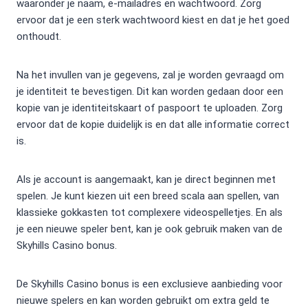
waaronder je naam, e-mailadres en wachtwoord. Zorg
ervoor dat je een sterk wachtwoord kiest en dat je het goed
onthoudt.
Na het invullen van je gegevens, zal je worden gevraagd om
je identiteit te bevestigen. Dit kan worden gedaan door een
kopie van je identiteitskaart of paspoort te uploaden. Zorg
ervoor dat de kopie duidelijk is en dat alle informatie correct
is.
Als je account is aangemaakt, kan je direct beginnen met
spelen. Je kunt kiezen uit een breed scala aan spellen, van
klassieke gokkasten tot complexere videospelletjes. En als
je een nieuwe speler bent, kan je ook gebruik maken van de
Skyhills Casino bonus.
De Skyhills Casino bonus is een exclusieve aanbieding voor
nieuwe spelers en kan worden gebruikt om extra geld te