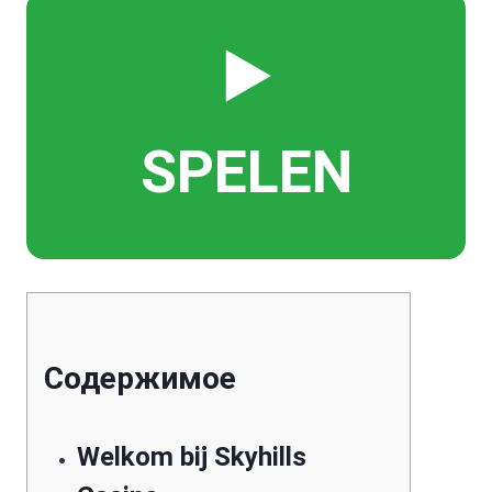
▶️
SPELEN
Содержимое
Welkom bij Skyhills