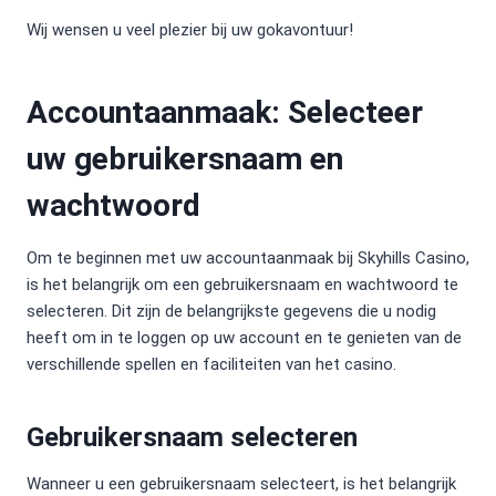
Wij wensen u veel plezier bij uw gokavontuur!
Accountaanmaak: Selecteer
uw gebruikersnaam en
wachtwoord
Om te beginnen met uw accountaanmaak bij Skyhills Casino,
is het belangrijk om een gebruikersnaam en wachtwoord te
selecteren. Dit zijn de belangrijkste gegevens die u nodig
heeft om in te loggen op uw account en te genieten van de
verschillende spellen en faciliteiten van het casino.
Gebruikersnaam selecteren
Wanneer u een gebruikersnaam selecteert, is het belangrijk