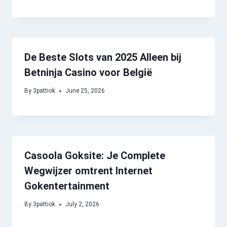
De Beste Slots van 2025 Alleen bij
Betninja Casino voor België
By
3pattiok
June 25, 2026
Casoola Goksite: Je Complete
Wegwijzer omtrent Internet
Gokentertainment
By
3pattiok
July 2, 2026