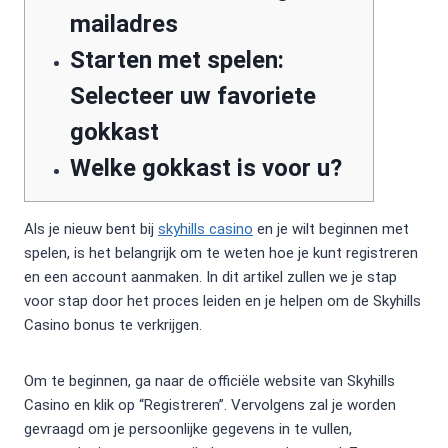
mailadres
Starten met spelen:
Selecteer uw favoriete
gokkast
Welke gokkast is voor u?
Als je nieuw bent bij
skyhills casino
en je wilt beginnen met
spelen, is het belangrijk om te weten hoe je kunt registreren
en een account aanmaken. In dit artikel zullen we je stap
voor stap door het proces leiden en je helpen om de Skyhills
Casino bonus te verkrijgen.
Om te beginnen, ga naar de officiële website van Skyhills
Casino en klik op “Registreren”. Vervolgens zal je worden
gevraagd om je persoonlijke gegevens in te vullen,