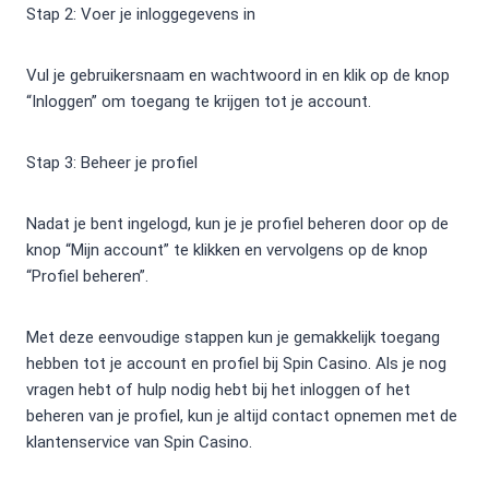
Stap 2: Voer je inloggegevens in
Vul je gebruikersnaam en wachtwoord in en klik op de knop
“Inloggen” om toegang te krijgen tot je account.
Stap 3: Beheer je profiel
Nadat je bent ingelogd, kun je je profiel beheren door op de
knop “Mijn account” te klikken en vervolgens op de knop
“Profiel beheren”.
Met deze eenvoudige stappen kun je gemakkelijk toegang
hebben tot je account en profiel bij Spin Casino. Als je nog
vragen hebt of hulp nodig hebt bij het inloggen of het
beheren van je profiel, kun je altijd contact opnemen met de
klantenservice van Spin Casino.