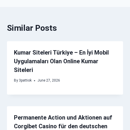
Similar Posts
Kumar Siteleri Türkiye – En İyi Mobil
Uygulamaları Olan Online Kumar
Siteleri
By
3pattiok
June 27, 2026
Permanente Action und Aktionen auf
Corgibet Casino für den deutschen