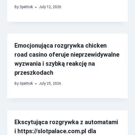
By
3pattiok
July 12, 2026
Emocjonująca rozgrywka chicken
road casino oferuje nieprzewidywalne
wyzwania i szybką reakcję na
przeszkodach
By
3pattiok
July 25, 2026
Ekscytująca rozgrywka z automatami
i https://slotpalace.com.pl dla