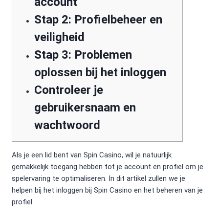
account
Stap 2: Profielbeheer en
veiligheid
Stap 3: Problemen
oplossen bij het inloggen
Controleer je
gebruikersnaam en
wachtwoord
Als je een lid bent van Spin Casino, wil je natuurlijk
gemakkelijk toegang hebben tot je account en profiel om je
spelervaring te optimaliseren. In dit artikel zullen we je
helpen bij het inloggen bij Spin Casino en het beheren van je
profiel.