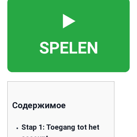
▶️
SPELEN
Содержимое
Stap 1: Toegang tot het