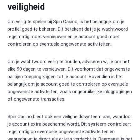
veiligheid
Om veilig te spelen bij Spin Casino, is het belangrijk om je
profiel goed te beheren. Dit betekent dat je je wachtwoord
regelmatig moet vernieuwen en je account goed moet
controleren op eventuele ongewenste activiteiten.
Om je wachtwoord veilig te houden, adviseren wij je om het
elke 90 dagen te vernieuwen. Dit voorkomt dat ongewenste
partijen toegang krijgen tot je account. Bovendien is het
belangrijk om je account goed te controleren op eventuele
ongewenste activiteiten, zoals ongebruikelijke inlogpogingen
of ongewenste transacties.
Spin Casino biedt ook een veiligheidssysteem aan, waardoor
je account extra beschermd wordt. Dit systeem controleert
regelmatig op eventuele ongewenste activiteiten en
waarschuwt je direct als er iets verdacht is. Daarnaast is het