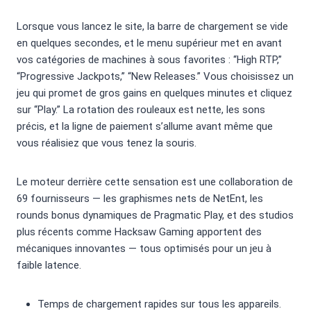
Lorsque vous lancez le site, la barre de chargement se vide
en quelques secondes, et le menu supérieur met en avant
vos catégories de machines à sous favorites : “High RTP,”
“Progressive Jackpots,” “New Releases.” Vous choisissez un
jeu qui promet de gros gains en quelques minutes et cliquez
sur “Play.” La rotation des rouleaux est nette, les sons
précis, et la ligne de paiement s’allume avant même que
vous réalisiez que vous tenez la souris.
Le moteur derrière cette sensation est une collaboration de
69 fournisseurs — les graphismes nets de NetEnt, les
rounds bonus dynamiques de Pragmatic Play, et des studios
plus récents comme Hacksaw Gaming apportent des
mécaniques innovantes — tous optimisés pour un jeu à
faible latence.
Temps de chargement rapides sur tous les appareils.