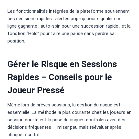
Les fonctionnalités intégrées de la plateforme soutiennent
ces décisions rapides : alertes pop-up pour signaler une
ligne gagnante ; auto‑spin pour une succession rapide ; et la
fonction “Hold” pour faire une pause sans perdre sa
position.
Gérer le Risque en Sessions
Rapides – Conseils pour le
Joueur Pressé
Même lors de brèves sessions, la gestion du risque est
essentielle. La méthode la plus courante chez les joueurs en
session courte est la prise de risques contrôlés avec des
décisions fréquentes — miser peu mais réévaluer après
chaque résultat.