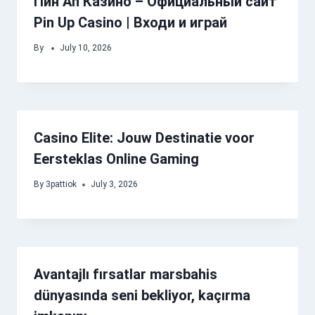
Пин Ап Казино – Официальный сайт
Pin Up Casino | Входи и играй
By
July 10, 2026
Casino Elite: Jouw Destinatie voor
Eersteklas Online Gaming
By
3pattiok
July 3, 2026
Avantajlı fırsatlar marsbahis
dünyasında seni bekliyor, kaçırma