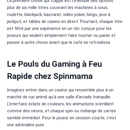
La première chose qui frappe est l’étendue des options :
plus de six mille titres couvrant les machines à sous,
roulette, blackjack, baccarat, vidéo poker, bingo, jeux à
jackpot, et tables de casino en direct. Pourtant, chaque titre
est filtré par une expérience en un clic conçue pour les
joueurs qui veulent simplement faire tourner ou parier et
passer à autre chose avant que le café ne refroidisse.
Le Pouls du Gaming à Feu
Rapide chez Spinmama
Imaginez entrer dans un casino qui ressemble plus à un
marché de rue animé qu’à une salle d’arcade tranquille.
L’interface éclate de couleurs, les animations scintillent
comme des néons, et chaque spin ou mélange de cartes
semble immédiat. Pour le joueur en session courte, c’est
une adrénaline pure.