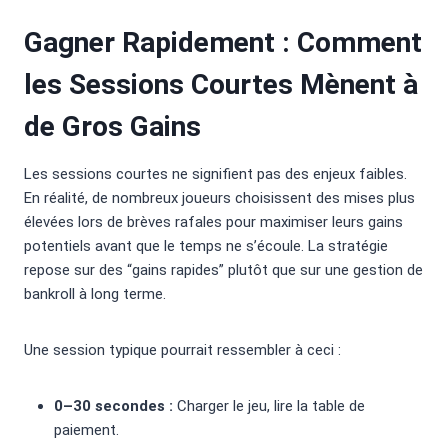
Gagner Rapidement : Comment
les Sessions Courtes Mènent à
de Gros Gains
Les sessions courtes ne signifient pas des enjeux faibles.
En réalité, de nombreux joueurs choisissent des mises plus
élevées lors de brèves rafales pour maximiser leurs gains
potentiels avant que le temps ne s’écoule. La stratégie
repose sur des “gains rapides” plutôt que sur une gestion de
bankroll à long terme.
Une session typique pourrait ressembler à ceci :
0–30 secondes :
Charger le jeu, lire la table de
paiement.