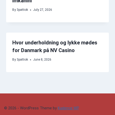
imkanını
By
3pattiok
July 27, 2026
Hvor underholdning og lykke mødes
for Danmark på NV Casino
By
3pattiok
June 8, 2026
© 2026 - WordPress Theme by
Kadence WP