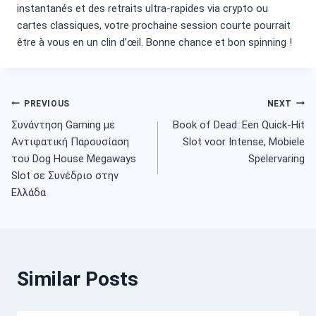
instantanés et des retraits ultra-rapides via crypto ou
cartes classiques, votre prochaine session courte pourrait
être à vous en un clin d’œil. Bonne chance et bon spinning !
Post
PREVIOUS
NEXT
Συνάντηση Gaming με
Book of Dead: Een Quick‑Hit
navigation
Αντιφατική Παρουσίαση
Slot voor Intense, Mobiele
του Dog House Megaways
Spelervaring
Slot σε Συνέδριο στην
Ελλάδα
Similar Posts