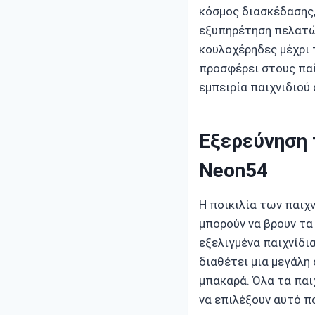
κόσμος διασκέδασης,
εξυπηρέτηση πελατών
κουλοχέρηδες μέχρι τ
προσφέρει στους παί
εμπειρία παιχνιδιού
Εξερεύνηση 
Neon54
Η ποικιλία των παιχ
μπορούν να βρουν τα
εξελιγμένα παιχνίδι
διαθέτει μια μεγάλη
μπακαρά. Όλα τα παι
να επιλέξουν αυτό π