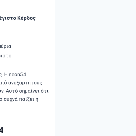
έγιστο Κέρδος
μύρια
ριστο
ς. Η neon54
 από ανεξάρτητους
. Αυτό σημαίνει ότι
ο συχνά παίζει ή
4