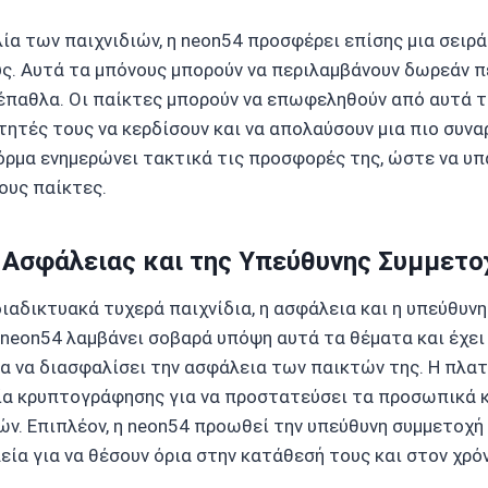
λία των παιχνιδιών, η neon54 προσφέρει επίσης μια σει
υς. Αυτά τα μπόνους μπορούν να περιλαμβάνουν δωρεάν 
έπαθλα. Οι παίκτες μπορούν να επωφεληθούν από αυτά τ
τητές τους να κερδίσουν και να απολαύσουν μια πιο συν
όρμα ενημερώνει τακτικά τις προσφορές της, ώστε να υπ
ους παίκτες.
 Ασφάλειας και της Υπεύθυνης Συμμετο
διαδικτυακά τυχερά παιχνίδια, η ασφάλεια και η υπεύθυνη
 neon54 λαμβάνει σοβαρά υπόψη αυτά τα θέματα και έχει
α να διασφαλίσει την ασφάλεια των παικτών της. Η πλα
ία κρυπτογράφησης για να προστατεύσει τα προσωπικά κ
ν. Επιπλέον, η neon54 προωθεί την υπεύθυνη συμμετοχή
εία για να θέσουν όρια στην κατάθεσή τους και στον χρ