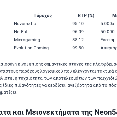
Πάροχος
RTP (%)
Μ
Novomatic
95.10
5.000x
NetEnt
96.09
50.000
Microgaming
88.12
Εκατομ
Evolution Gaming
99.50
Απεριό
ικαιοσύνη είναι επίσης σημαντικές πτυχές της πλατφόρμα
όπιστους παρόχους λογισμικού που ελέγχονται τακτικά
αλιστεί η τυχαιότητα των αποτελεσμάτων των παιχνιδιών
ς ίδιες πιθανότητες να κερδίσει, ανεξάρτητα από το πόσ
ματίζει.
τα και Μειονεκτήματα της Neon5