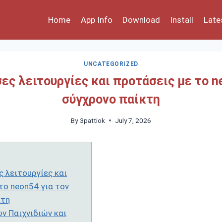
Home
App Info
Download
Install
Late
UNCATEGORIZED
ς λειτουργίες και προτάσεις με το n
σύγχρονο παίκτη
By
3pattiok
July 7, 2026
 λειτουργίες και
το neon54 για τον
κτη
ν Παιχνιδιών και