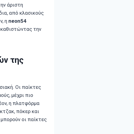
την άριστη
δια, από κλασικούς
ν, η
neon54
, καθιστώντας την
ών της
σιακή. Οι παίκτες
ούς, μέχρι πιο
έον, η πλατφόρμα
κτζακ, πόκερ και
 μπορούν οι παίκτες