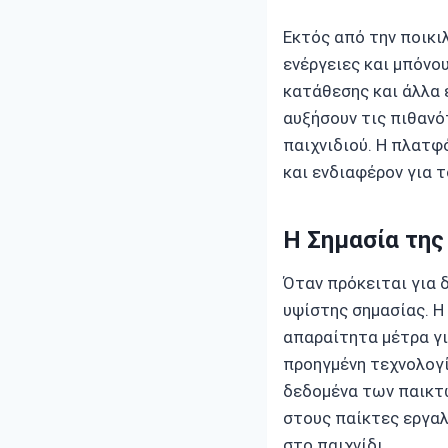
Εκτός από την ποικι
ενέργειες και μπόνο
κατάθεσης και άλλα 
αυξήσουν τις πιθανό
παιχνιδιού. Η πλατφ
και ενδιαφέρον για τ
Η Σημασία της
Όταν πρόκειται για 
υψίστης σημασίας. Η
απαραίτητα μέτρα γι
προηγμένη τεχνολογ
δεδομένα των παικτώ
στους παίκτες εργαλ
στο παιχνίδι.