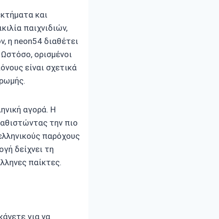
εκτήματα και
κιλία παιχνιδιών,
ν, η neon54 διαθέτει
 Ωστόσο, ορισμένοι
όνους είναι σχετικά
ηρωμής.
ηνική αγορά. Η
καθιστώντας την πιο
 ελληνικούς παρόχους
ογή δείχνει τη
Έλληνες παίκτες.
κάνετε για να