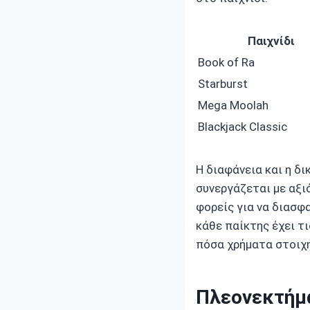
Παιχνίδι
Book of Ra
Starburst
Mega Moolah
Blackjack Classic
Η διαφάνεια και η δ
συνεργάζεται με αξι
φορείς για να διασφ
κάθε παίκτης έχει τι
πόσα χρήματα στοιχη
Πλεονεκτήμα