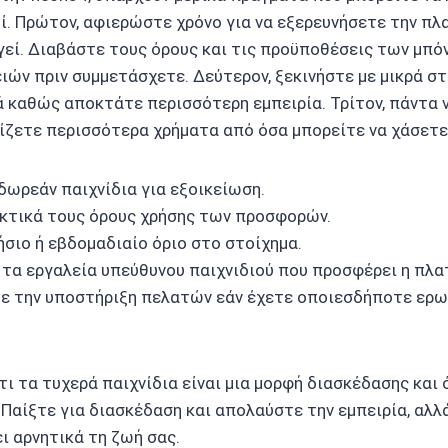
ξί. Πρώτον, αφιερώστε χρόνο για να εξερευνήσετε την πλ
εί. Διαβάστε τους όρους και τις προϋποθέσεις των μπό
ών πριν συμμετάσχετε. Δεύτερον, ξεκινήστε με μικρά στ
 καθώς αποκτάτε περισσότερη εμπειρία. Τρίτον, πάντα 
τίζετε περισσότερα χρήματα από όσα μπορείτε να χάσετε
δωρεάν παιχνίδια για εξοικείωση.
κτικά τους όρους χρήσης των προσφορών.
ήσιο ή εβδομαδιαίο όριο στο στοίχημα.
τα εργαλεία υπεύθυνου παιχνιδιού που προσφέρει η πλα
ε την υποστήριξη πελατών εάν έχετε οποιεσδήποτε ερω
τι τα τυχερά παιχνίδια είναι μια μορφή διασκέδασης και 
 Παίξτε για διασκέδαση και απολαύστε την εμπειρία, αλλ
ι αρνητικά τη ζωή σας.