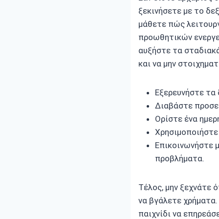
ξεκινήσετε με το δε
μάθετε πώς λειτουργ
προωθητικών ενεργει
αυξήστε τα σταδιακά
και να μην στοιχημα
Εξερευνήστε τα 
Διαβάστε προσε
Ορίστε ένα ημερ
Χρησιμοποιήστε 
Επικοινωνήστε μ
προβλήματα.
Τέλος, μην ξεχνάτε ό
να βγάλετε χρήματα.
παιχνίδι να επηρεάσε