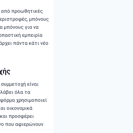
ρά από προωθητικές
περιστροφές, μπόνους
α μπόνους για να
αρπαστική εμπειρία
άρχει πάντα κάτι νέο
χής
 συμμετοχή είναι
 λάβει όλα τα
τφόρμα χρησιμοποιεί
αι οικονομικά
 και προσφέρει
όνο που αφιερώνουν