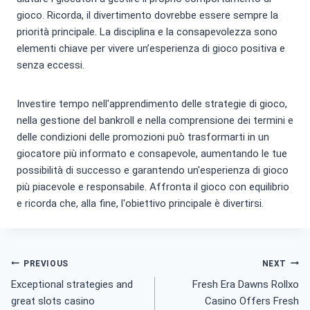
gioco. Ricorda, il divertimento dovrebbe essere sempre la
priorità principale. La disciplina e la consapevolezza sono
elementi chiave per vivere un’esperienza di gioco positiva e
senza eccessi.
Investire tempo nell'apprendimento delle strategie di gioco,
nella gestione del bankroll e nella comprensione dei termini e
delle condizioni delle promozioni può trasformarti in un
giocatore più informato e consapevole, aumentando le tue
possibilità di successo e garantendo un'esperienza di gioco
più piacevole e responsabile. Affronta il gioco con equilibrio
e ricorda che, alla fine, l'obiettivo principale è divertirsi.
Post
PREVIOUS
NEXT
Exceptional strategies and
Fresh Era Dawns Rollxo
navigation
great slots casino
Casino Offers Fresh