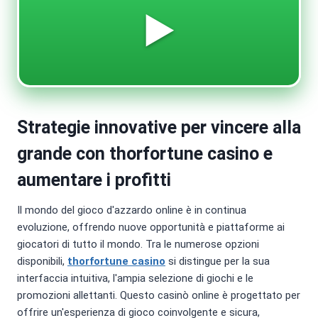
▶️
Strategie innovative per vincere alla
grande con thorfortune casino e
aumentare i profitti
Il mondo del gioco d'azzardo online è in continua
evoluzione, offrendo nuove opportunità e piattaforme ai
giocatori di tutto il mondo. Tra le numerose opzioni
disponibili,
thorfortune casino
si distingue per la sua
interfaccia intuitiva, l'ampia selezione di giochi e le
promozioni allettanti. Questo casinò online è progettato per
offrire un'esperienza di gioco coinvolgente e sicura,