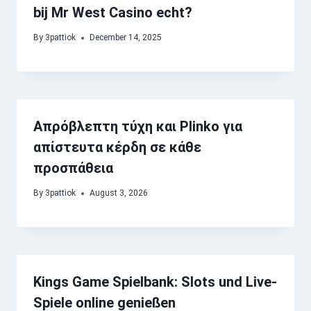
bij Mr West Casino echt?
By
3pattiok
December 14, 2025
Απρόβλεπτη τύχη και Plinko για
απίστευτα κέρδη σε κάθε
προσπάθεια
By
3pattiok
August 3, 2026
Kings Game Spielbank: Slots und Live-
Spiele online genießen