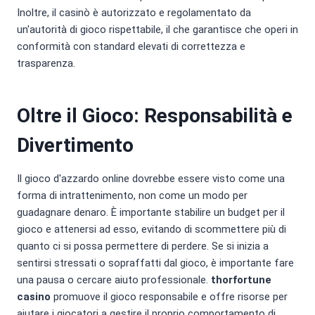
Inoltre, il casinò è autorizzato e regolamentato da
un'autorità di gioco rispettabile, il che garantisce che operi in
conformità con standard elevati di correttezza e
trasparenza.
Oltre il Gioco: Responsabilità e
Divertimento
Il gioco d'azzardo online dovrebbe essere visto come una
forma di intrattenimento, non come un modo per
guadagnare denaro. È importante stabilire un budget per il
gioco e attenersi ad esso, evitando di scommettere più di
quanto ci si possa permettere di perdere. Se si inizia a
sentirsi stressati o sopraffatti dal gioco, è importante fare
una pausa o cercare aiuto professionale.
thorfortune
casino
promuove il gioco responsabile e offre risorse per
aiutare i giocatori a gestire il proprio comportamento di