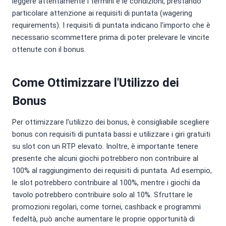
leggere attentamente i termini e le condizioni, prestando
particolare attenzione ai requisiti di puntata (wagering
requirements). I requisiti di puntata indicano l'importo che è
necessario scommettere prima di poter prelevare le vincite
ottenute con il bonus.
Come Ottimizzare l'Utilizzo dei
Bonus
Per ottimizzare l'utilizzo dei bonus, è consigliabile scegliere
bonus con requisiti di puntata bassi e utilizzare i giri gratuiti
su slot con un RTP elevato. Inoltre, è importante tenere
presente che alcuni giochi potrebbero non contribuire al
100% al raggiungimento dei requisiti di puntata. Ad esempio,
le slot potrebbero contribuire al 100%, mentre i giochi da
tavolo potrebbero contribuire solo al 10%. Sfruttare le
promozioni regolari, come tornei, cashback e programmi
fedeltà, può anche aumentare le proprie opportunità di