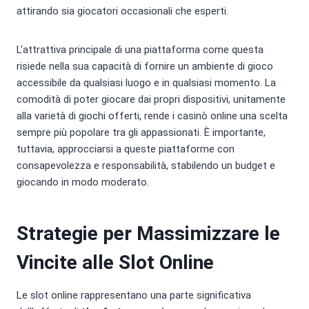
attirando sia giocatori occasionali che esperti.
L'attrattiva principale di una piattaforma come questa
risiede nella sua capacità di fornire un ambiente di gioco
accessibile da qualsiasi luogo e in qualsiasi momento. La
comodità di poter giocare dai propri dispositivi, unitamente
alla varietà di giochi offerti, rende i casinò online una scelta
sempre più popolare tra gli appassionati. È importante,
tuttavia, approcciarsi a queste piattaforme con
consapevolezza e responsabilità, stabilendo un budget e
giocando in modo moderato.
Strategie per Massimizzare le
Vincite alle Slot Online
Le slot online rappresentano una parte significativa