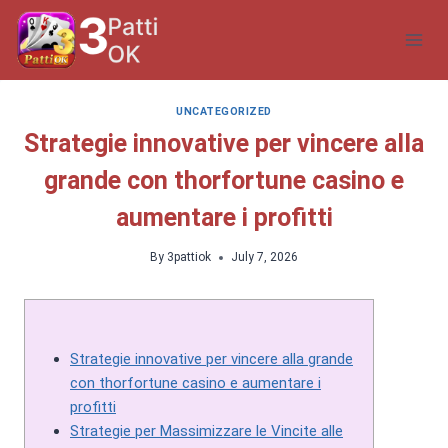
Skip
to
content
UNCATEGORIZED
Strategie innovative per vincere alla
grande con thorfortune casino e
aumentare i profitti
By
3pattiok
July 7, 2026
Strategie innovative per vincere alla grande
con thorfortune casino e aumentare i
profitti
Strategie per Massimizzare le Vincite alle