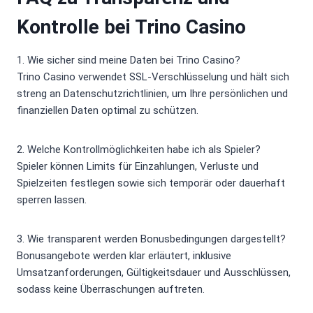
Kontrolle bei Trino Casino
1. Wie sicher sind meine Daten bei Trino Casino?
Trino Casino verwendet SSL-Verschlüsselung und hält sich
streng an Datenschutzrichtlinien, um Ihre persönlichen und
finanziellen Daten optimal zu schützen.
2. Welche Kontrollmöglichkeiten habe ich als Spieler?
Spieler können Limits für Einzahlungen, Verluste und
Spielzeiten festlegen sowie sich temporär oder dauerhaft
sperren lassen.
3. Wie transparent werden Bonusbedingungen dargestellt?
Bonusangebote werden klar erläutert, inklusive
Umsatzanforderungen, Gültigkeitsdauer und Ausschlüssen,
sodass keine Überraschungen auftreten.