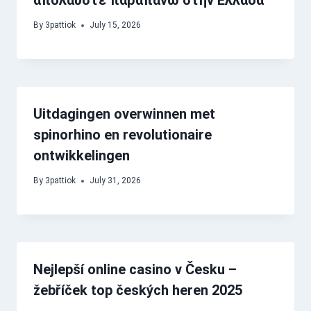
απολαύστε παραπάνω στην Ελλάδα
By
3pattiok
July 15, 2026
Uitdagingen overwinnen met
spinorhino en revolutionaire
ontwikkelingen
By
3pattiok
July 31, 2026
Nejlepší online casino v Česku –
žebříček top českých heren 2025