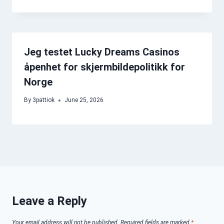
Jeg testet Lucky Dreams Casinos
åpenhet for skjermbildepolitikk for
Norge
By
3pattiok
June 25, 2026
Leave a Reply
Your email address will not be published.
Required fields are marked
*