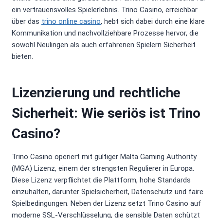
ein vertrauensvolles Spielerlebnis. Trino Casino, erreichbar
über das
trino online casino
, hebt sich dabei durch eine klare
Kommunikation und nachvollziehbare Prozesse hervor, die
sowohl Neulingen als auch erfahrenen Spielern Sicherheit
bieten.
Lizenzierung und rechtliche
Sicherheit: Wie seriös ist Trino
Casino?
Trino Casino operiert mit gültiger Malta Gaming Authority
(MGA) Lizenz, einem der strengsten Regulierer in Europa.
Diese Lizenz verpflichtet die Plattform, hohe Standards
einzuhalten, darunter Spielsicherheit, Datenschutz und faire
Spielbedingungen. Neben der Lizenz setzt Trino Casino auf
moderne SSL-Verschlüsselung, die sensible Daten schützt