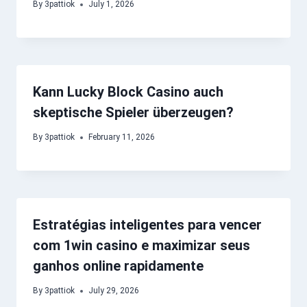
By
3pattiok
July 1, 2026
Kann Lucky Block Casino auch
skeptische Spieler überzeugen?
By
3pattiok
February 11, 2026
Estratégias inteligentes para vencer
com 1win casino e maximizar seus
ganhos online rapidamente
By
3pattiok
July 29, 2026