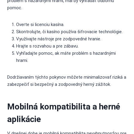
problém s hazardnými hrami, mal by vyhľadať odbornú
pomoc.
Overte si licenciu kasína.
Skontrolujte, či kasíno používa šifrovacie technológie.
Využívajte nástroje pre zodpovedné hranie.
Hrajte s rozvahou a pre zábavu.
Vyhľadajte pomoc, ak máte problém s hazardnými
hrami.
Dodržiavaním týchto pokynov môžete minimalizovať riziká a
zabezpečiť si bezpečný a zodpovedný herný zážitok.
Mobilná kompatibilita a herné
aplikácie
V dnešnej dobe je mobilná kompatibilita nevyhnutnosťou pre