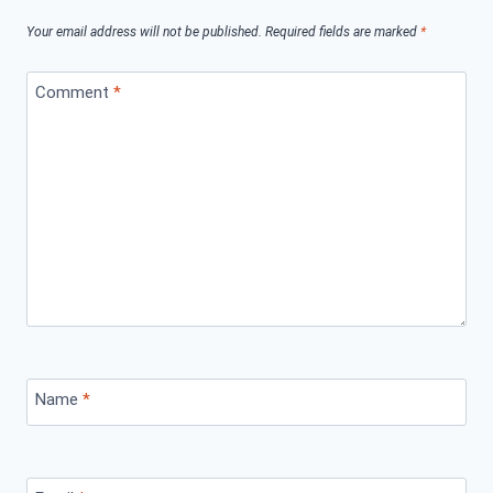
Your email address will not be published.
Required fields are marked
*
Comment
*
Name
*