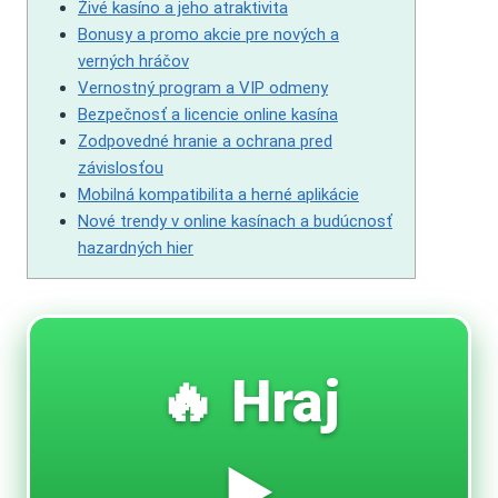
Živé kasíno a jeho atraktivita
Bonusy a promo akcie pre nových a
verných hráčov
Vernostný program a VIP odmeny
Bezpečnosť a licencie online kasína
Zodpovedné hranie a ochrana pred
závislosťou
Mobilná kompatibilita a herné aplikácie
Nové trendy v online kasínach a budúcnosť
hazardných hier
🔥 Hraj
▶️