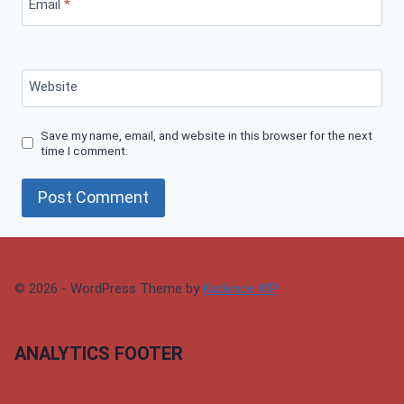
Email
*
Website
Save my name, email, and website in this browser for the next
time I comment.
© 2026 - WordPress Theme by
Kadence WP
ANALYTICS FOOTER