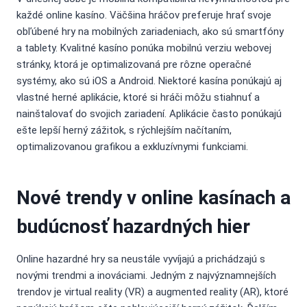
každé online kasíno. Väčšina hráčov preferuje hrať svoje
obľúbené hry na mobilných zariadeniach, ako sú smartfóny
a tablety. Kvalitné kasíno ponúka mobilnú verziu webovej
stránky, ktorá je optimalizovaná pre rôzne operačné
systémy, ako sú iOS a Android. Niektoré kasína ponúkajú aj
vlastné herné aplikácie, ktoré si hráči môžu stiahnuť a
nainštalovať do svojich zariadení. Aplikácie často ponúkajú
ešte lepší herný zážitok, s rýchlejším načítaním,
optimalizovanou grafikou a exkluzívnymi funkciami.
Nové trendy v online kasínach a
budúcnosť hazardných hier
Online hazardné hry sa neustále vyvíjajú a prichádzajú s
novými trendmi a inováciami. Jedným z najvýznamnejších
trendov je virtual reality (VR) a augmented reality (AR), ktoré