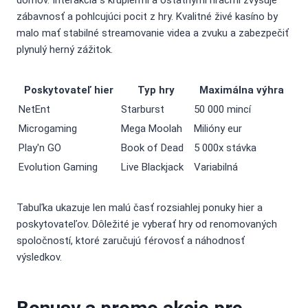
domov. Interakcia s krupiérmi a ostatnými hráčmi zvyšuje
zábavnosť a pohlcujúci pocit z hry. Kvalitné živé kasíno by
malo mať stabilné streamovanie videa a zvuku a zabezpečiť
plynulý herný zážitok.
Poskytovateľ hier
Typ hry
Maximálna výhra
NetEnt
Starburst
50 000 mincí
Microgaming
Mega Moolah
Milióny eur
Play'n GO
Book of Dead
5 000x stávka
Evolution Gaming
Live Blackjack
Variabilná
Tabuľka ukazuje len malú časť rozsiahlej ponuky hier a
poskytovateľov. Dôležité je vyberať hry od renomovaných
spoločností, ktoré zaručujú férovosť a náhodnosť
výsledkov.