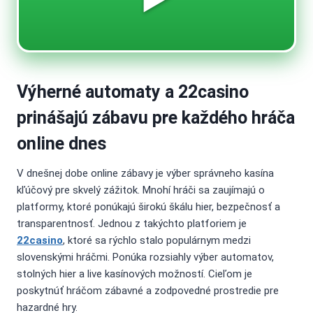
Výherné automaty a 22casino
prinášajú zábavu pre každého hráča
online dnes
V dnešnej dobe online zábavy je výber správneho kasína
kľúčový pre skvelý zážitok. Mnohí hráči sa zaujímajú o
platformy, ktoré ponúkajú širokú škálu hier, bezpečnosť a
transparentnosť. Jednou z takýchto platforiem je
22casino
, ktoré sa rýchlo stalo populárnym medzi
slovenskými hráčmi. Ponúka rozsiahly výber automatov,
stolných hier a live kasínových možností. Cieľom je
poskytnúť hráčom zábavné a zodpovedné prostredie pre
hazardné hry.