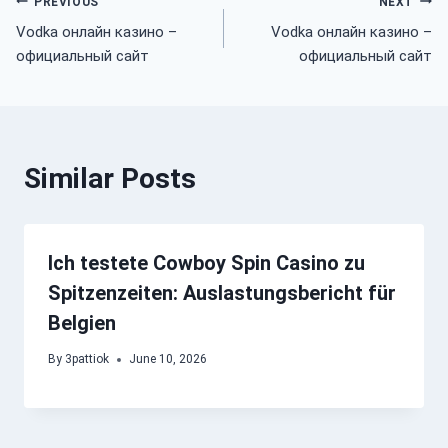
Post
PREVIOUS
NEXT
Vodka онлайн казино –
Vodka онлайн казино –
navigation
официальный сайт
официальный сайт
Similar Posts
Ich testete Cowboy Spin Casino zu
Spitzenzeiten: Auslastungsbericht für
Belgien
By
3pattiok
June 10, 2026