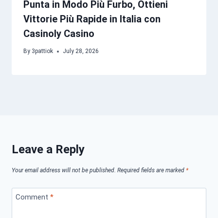
Punta in Modo Più Furbo, Ottieni
Vittorie Più Rapide in Italia con
Casinoly Casino
By
3pattiok
July 28, 2026
Leave a Reply
Your email address will not be published.
Required fields are marked
*
Comment
*