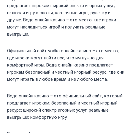
предлагает игрокам широкий спектр игорных услуг,
включая игру в слоты, карточные игры, рулетку и
другие. Вода онлайн казино – это место, где игроки
могут насладиться игрой и получать реальные
выигрыши.
Официальный сайт vodka онлайн казино – это место,
где игроки могут найти все, что им нужно для
комфортной игры. Вода онлайн казино предлагает
игрокам безопасный и честный игорный ресурс, где они
могут играть в любое время и из любого места.
Вода онлайн казино – это официальный сайт, который
предлагает игрокам: безопасный и честный игорный
ресурс; широкий спектр игорных услуг; реальные
выигрыши; комфортную игру.