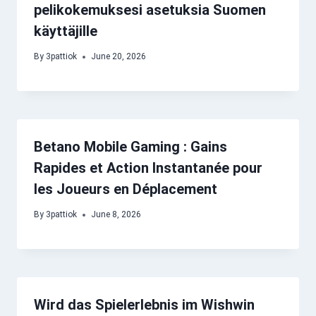
pelikokemuksesi asetuksia Suomen
käyttäjille
By
3pattiok
June 20, 2026
Betano Mobile Gaming : Gains
Rapides et Action Instantanée pour
les Joueurs en Déplacement
By
3pattiok
June 8, 2026
Wird das Spielerlebnis im Wishwin