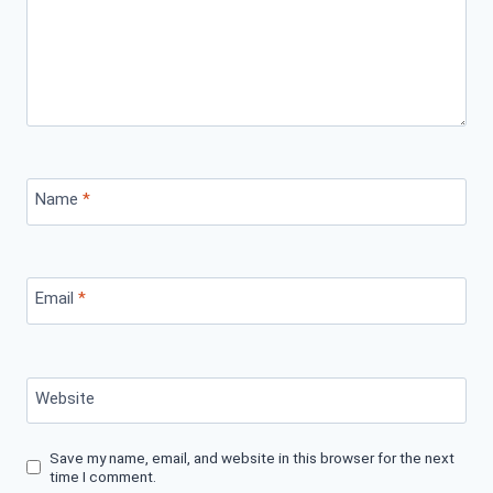
Name
*
Email
*
Website
Save my name, email, and website in this browser for the next
time I comment.