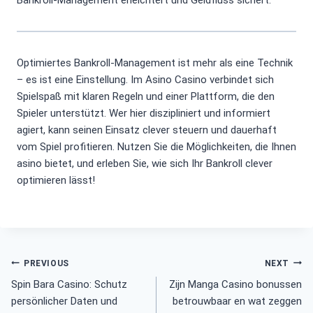
Bankroll-Management erleichtert und Geldfluss sichert.
Optimiertes Bankroll-Management ist mehr als eine Technik
– es ist eine Einstellung. Im Asino Casino verbindet sich
Spielspaß mit klaren Regeln und einer Plattform, die den
Spieler unterstützt. Wer hier diszipliniert und informiert
agiert, kann seinen Einsatz clever steuern und dauerhaft
vom Spiel profitieren. Nutzen Sie die Möglichkeiten, die Ihnen
asino bietet, und erleben Sie, wie sich Ihr Bankroll clever
optimieren lässt!
Post
PREVIOUS
NEXT
Spin Bara Casino: Schutz
Zijn Manga Casino bonussen
navigation
persönlicher Daten und
betrouwbaar en wat zeggen