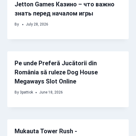
Jetton Games Казино – что важно
знать перед началом игры
By
July 28, 2026
Pe unde Preferă Jucătorii din
România să ruleze Dog House
Megaways Slot Online
By
3pattiok
June 18, 2026
Mukauta Tower Rush -