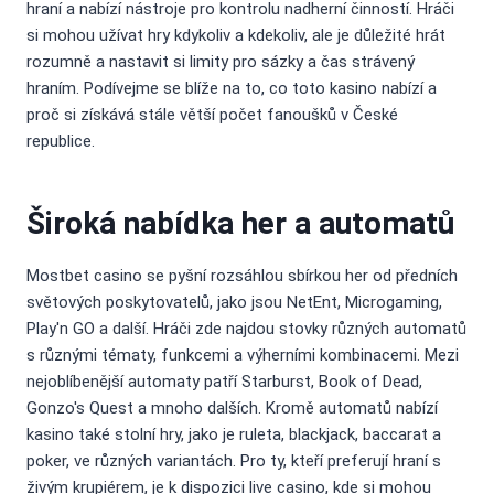
hraní a nabízí nástroje pro kontrolu nadherní činností. Hráči
si mohou užívat hry kdykoliv a kdekoliv, ale je důležité hrát
rozumně a nastavit si limity pro sázky a čas strávený
hraním. Podívejme se blíže na to, co toto kasino nabízí a
proč si získává stále větší počet fanoušků v České
republice.
Široká nabídka her a automatů
Mostbet casino se pyšní rozsáhlou sbírkou her od předních
světových poskytovatelů, jako jsou NetEnt, Microgaming,
Play'n GO a další. Hráči zde najdou stovky různých automatů
s různými tématy, funkcemi a výherními kombinacemi. Mezi
nejoblíbenější automaty patří Starburst, Book of Dead,
Gonzo's Quest a mnoho dalších. Kromě automatů nabízí
kasino také stolní hry, jako je ruleta, blackjack, baccarat a
poker, ve různých variantách. Pro ty, kteří preferují hraní s
živým krupiérem, je k dispozici live casino, kde si mohou