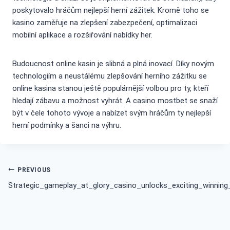
poskytovalo hráčům nejlepší herní zážitek. Kromě toho se
kasino zaměřuje na zlepšení zabezpečení, optimalizaci
mobilní aplikace a rozšiřování nabídky her.
Budoucnost online kasin je slibná a plná inovací. Díky novým
technologiím a neustálému zlepšování herního zážitku se
online kasina stanou ještě populárnější volbou pro ty, kteří
hledají zábavu a možnost vyhrát. A casino mostbet se snaží
být v čele tohoto vývoje a nabízet svým hráčům ty nejlepší
herní podmínky a šanci na výhru.
Post
PREVIOUS
Strategic_gameplay_at_glory_casino_unlocks_exciting_winning
navigation