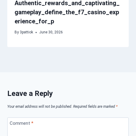
Authentic_rewards_and_captivating_
gameplay_define_the_f7_casino_exp
erience_for_p
By
3pattiok
June 30, 2026
Leave a Reply
Your email address will not be published.
Required fields are marked
*
Comment
*