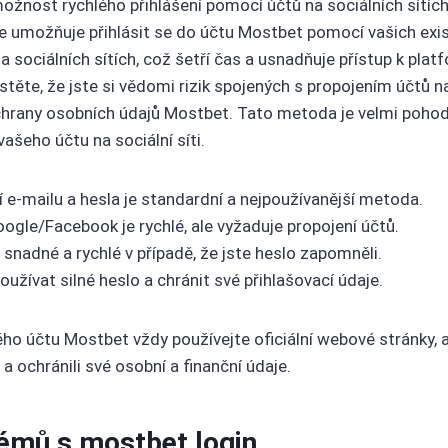
ožnost rychlého přihlášení pomocí účtů na sociálních sítích
 umožňuje přihlásit se do účtu Mostbet pomocí vašich exis
a sociálních sítích, což šetří čas a usnadňuje přístup k pla
istěte, že jste si vědomi rizik spojených s propojením účtů na
rany osobních údajů Mostbet. Tato metoda je velmi pohodln
ašeho účtu na sociální síti.
 e-mailu a hesla je standardní a nejpoužívanější metoda.
oogle/Facebook je rychlé, ale vyžaduje propojení účtů.
 snadné a rychlé v případě, že jste heslo zapomněli.
oužívat silné heslo a chránit své přihlašovací údaje.
ého účtu Mostbet vždy používejte oficiální webové stránky, 
ochránili své osobní a finanční údaje.
émů s mostbet login