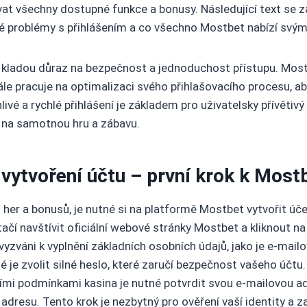
vat všechny dostupné funkce a bonusy. Následující text se za
adné problémy s přihlášením a co všechno Mostbet nabízí sv
a kladou důraz na bezpečnost a jednoduchost přístupu. Mo
ále pracuje na optimalizaci svého přihlašovacího procesu, ab
livé a rychlé přihlášení je základem pro uživatelsky přívětiv
 na samotnou hru a zábavu.
 vytvoření účtu – první krok k Most
 her a bonusů, je nutné si na platformě Mostbet vytvořit úče
 Stačí navštívit oficiální webové stránky Mostbet a kliknout n
yzváni k vyplnění základních osobních údajů, jako je e-mailo
é je zvolit silné heslo, které zaručí bezpečnost vašeho účtu
mi podmínkami kasina je nutné potvrdit svou e-mailovou ad
adresu. Tento krok je nezbytný pro ověření vaší identity a z