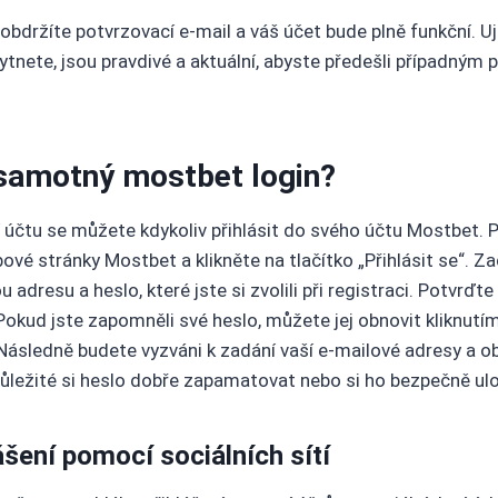
bdržíte potvrzovací e-mail a váš účet bude plně funkční. Uj
ytnete, jsou pravdivé a aktuální, abyste předešli případným
samotný mostbet login?
í účtu se můžete kdykoliv přihlásit do svého účtu Mostbet. P
bové stránky Mostbet a klikněte na tlačítko „Přihlásit se“. Z
adresu a heslo, které jste si zvolili při registraci. Potvrďte 
 Pokud jste zapomněli své heslo, můžete jej obnovit kliknut
ásledně budete vyzváni k zadání vaší e-mailové adresy a ob
důležité si heslo dobře zapamatovat nebo si ho bezpečně ulo
šení pomocí sociálních sítí