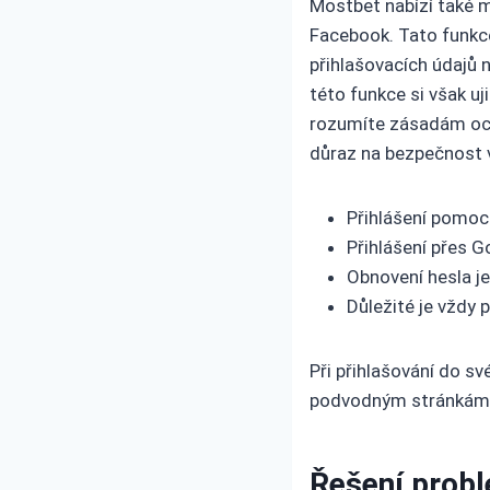
Mostbet nabízí také m
Facebook. Tato funkce
přihlašovacích údajů n
této funkce si však uj
rozumíte zásadám och
důraz na bezpečnost v
Přihlášení pomocí
Přihlášení přes G
Obnovení hesla je
Důležité je vždy p
Při přihlašování do sv
podvodným stránkám a 
Řešení probl