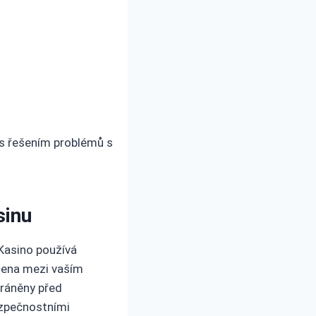
 s řešením problémů s
sinu
Kasino používá
ášena mezi vaším
hráněny před
zpečnostními