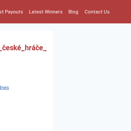
st Payouts
Latest Winners
Blog
Contact Us
_české_hráče_
 dnes