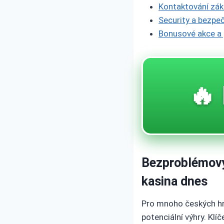
Kontaktování zák
Security a bezpe
Bonusové akce a 
🔥 
Bezproblémový 
kasina dnes
Pro mnoho českých hrá
potenciální výhry. Klí