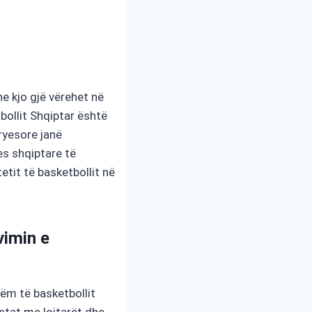
he kjo gjë vërehet në
bollit Shqiptar është
ryesore janë
es shqiptare të
etit të basketbollit në
vimin e
ëm të basketbollit
istat me lojtarët dhe