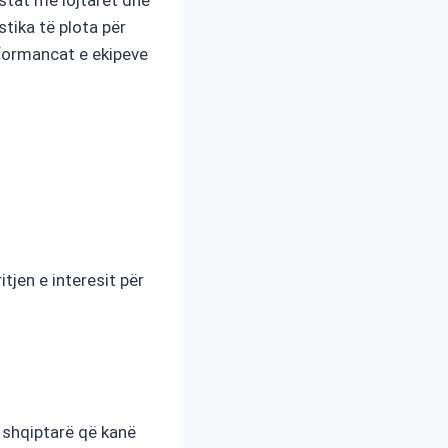
stika të plota për
rformancat e ekipeve
jen e interesit për
ë shqiptarë që kanë