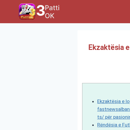
Skip
to
content
Ekzaktësia e
Ekzaktësia e l
fastnewsalban
ts/ për pasioni
Rëndësia e Futb