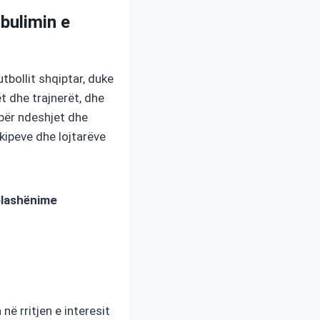
bulimin e
bollit shqiptar, duke
ët dhe trajnerët, dhe
 për ndeshjet dhe
kipeve dhe lojtarëve
lashënime
ë rritjen e interesit