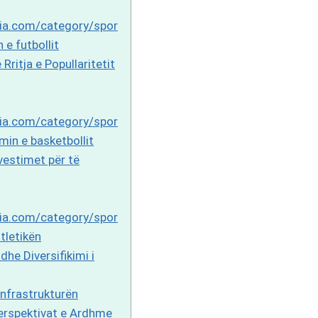
ia.com/category/spor
 e futbollit
Rritja e Popullaritetit
ia.com/category/spor
min e basketbollit
vestimet për të
ia.com/category/spor
tletikën
dhe Diversifikimi i
Infrastrukturën
erspektivat e Ardhme