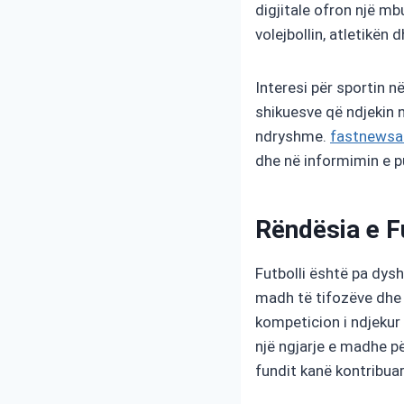
digjitale ofron një mbu
volejbollin, atletikën
Interesi për sportin n
shikuesve që ndjekin n
ndryshme.
fastnewsa
dhe në informimin e pu
Rëndësia e Fu
Futbolli është pa dysh
madh të tifozëve dhe n
kompeticion i ndjekur
një ngjarje e madhe p
fundit kanë kontribuar