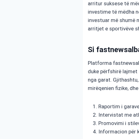
arritur suksese të më
investime të mëdha në
investuar më shumë në 
arritjet e sportivëve 
Si fastnewsalb
Platforma fastnewsalb
duke përfshirë lajmet 
nga garat. Gjithashtu
mirëqenien fizike, dh
Raportim i garav
Intervistat me at
Promovimi i stil
Informacion për k