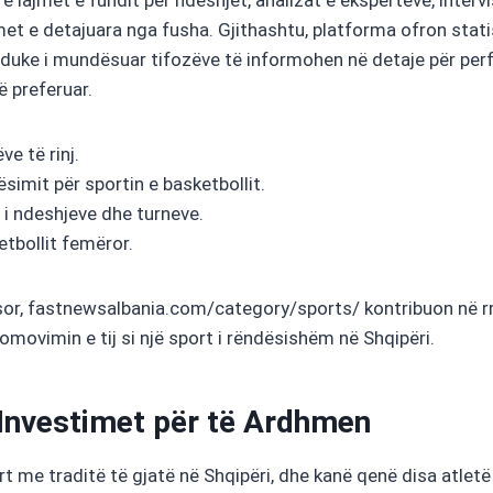
met e detajuara nga fusha. Gjithashtu, platforma ofron stati
, duke i mundësuar tifozëve të informohen në detaje për pe
ë preferuar.
ve të rinj.
ësimit për sportin e basketbollit.
 i ndeshjeve dhe turneve.
tbollit femëror.
or, fastnewsalbania.com/category/sports/ kontribuon në rrit
omovimin e tij si një sport i rëndësishëm në Shqipëri.
 Investimet për të Ardhmen
rt me traditë të gjatë në Shqipëri, dhe kanë qenë disa atlet