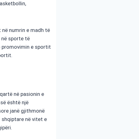
asketbollin,
het në numrin e madh të
 në sporte të
ë promovimin e sportit
ortit.
 qartë në pasionin e
isë është një
sore janë gjithmonë
shqiptare në vitet e
ipëri.