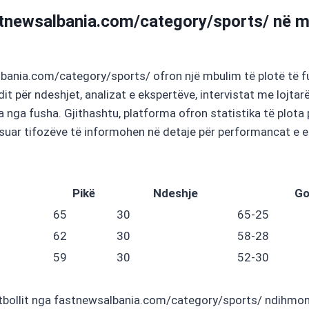
astnewsalbania.com/category/sports/ në m
ania.com/category/sports/ ofron një mbulim të plotë të fut
dit për ndeshjet, analizat e ekspertëve, intervistat me lojtar
a nga fusha. Gjithashtu, platforma ofron statistika të plota
ësuar tifozëve të informohen në detaje për performancat e e
Pikë
Ndeshje
Go
65
30
65-25
62
30
58-28
59
30
52-30
futbollit nga fastnewsalbania.com/category/sports/ ndihmon n