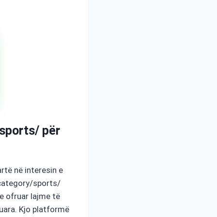
sports/ për
rtë në interesin e
/category/sports/
e ofruar lajme të
ruara. Kjo platformë