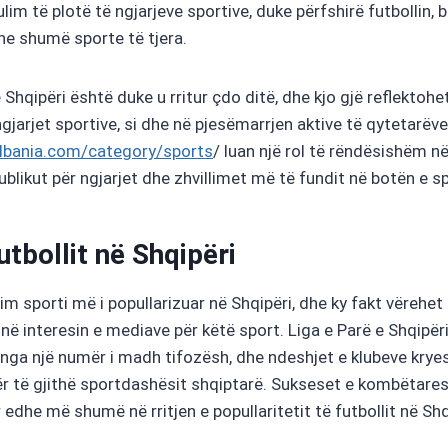
lim të plotë të ngjarjeve sportive, duke përfshirë futbollin, b
 dhe shumë sporte të tjera.
ë Shqipëri është duke u rritur çdo ditë, dhe kjo gjë reflekto
gjarjet sportive, si dhe në pjesëmarrjen aktive të qytetarëve
lbania.com/category/sports
/ luan një rol të rëndësishëm n
blikut për ngjarjet dhe zhvillimet më të fundit në botën e sp
tbollit në Shqipëri
im sporti më i popullarizuar në Shqipëri, dhe ky fakt vërehet
ë interesin e mediave për këtë sport. Liga e Parë e Shqipër
 nga një numër i madh tifozësh, dhe ndeshjet e klubeve krye
ër të gjithë sportdashësit shqiptarë. Sukseset e kombëtares 
 edhe më shumë në rritjen e popullaritetit të futbollit në Shq