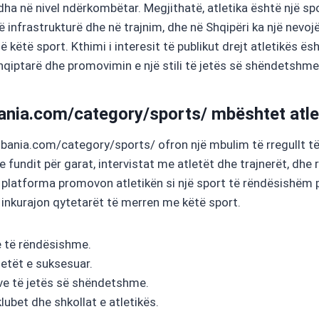
dha në nivel ndërkombëtar. Megjithatë, atletika është një sp
 infrastrukturë dhe në trajnim, dhe në Shqipëri ka një nevoj
këtë sport. Kthimi i interesit të publikut drejt atletikës ës
shqiptarë dhe promovimin e një stili të jetës së shëndetshme
ania.com/category/sports/ mbështet atle
ania.com/category/sports/ ofron një mbulim të rregullt të 
e fundit për garat, intervistat me atletët dhe trajnerët, dhe
, platforma promovon atletikën si një sport të rëndësishëm 
e inkurajon qytetarët të merren me këtë sport.
e të rëndësishme.
letët e suksesuar.
eve të jetës së shëndetshme.
lubet dhe shkollat e atletikës.