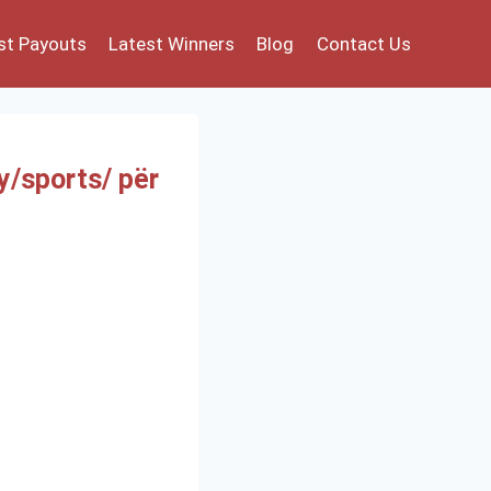
st Payouts
Latest Winners
Blog
Contact Us
y/sports/ për