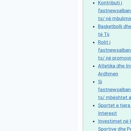
Kontributi i
fastnewsalban
ts/ në mbulimin
Basketbolli dhe 
të Tij
Rolit i
fastnewsalban
ts/ në promovi
Atletika dhe In
Ardhmen
Si
fastnewsalban
ts/ mbështet a
Sportet e tjera 
Interesit
Investimet në 
Sportive dhe P