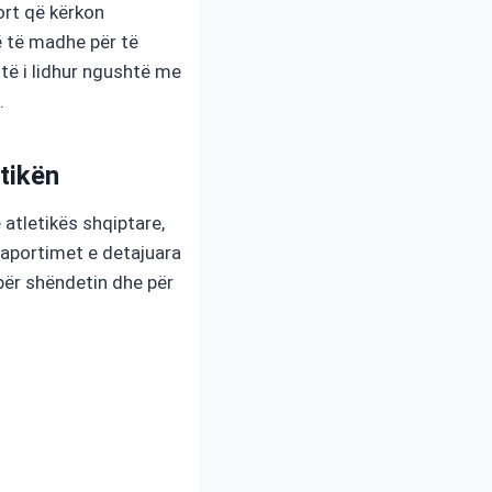
ort që kërkon
ë të madhe për të
htë i lidhur ngushtë me
.
tikën
atletikës shqiptare,
 raportimet e detajuara
për shëndetin dhe për