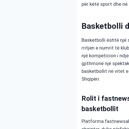
për këtë sport dhe në
Basketbolli dh
Basketbolli është një 
rritjen e numrit të kl
një kompeticion i ndj
gjithmonë një spektak
basketbollit në vitet 
Shqipëri.
Rolit i fastne
basketbollit
Platforma fastnewsal
shqiptar, duke përfshi