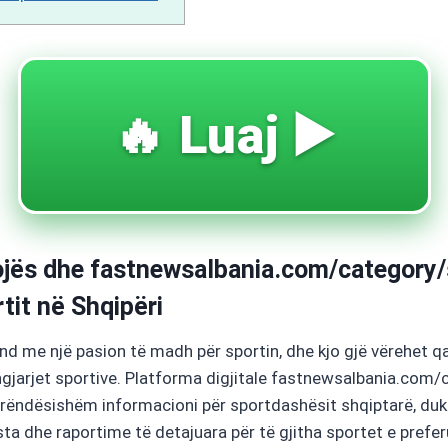
🔥 Luaj ▶️
ojës dhe fastnewsalbania.com/category/
tit në Shqipëri
nd me një pasion të madh për sportin, dhe kjo gjë vërehet qa
ngjarjet sportive. Platforma digjitale fastnewsalbania.com
i rëndësishëm informacioni për sportdashësit shqiptarë, duk
vista dhe raportime të detajuara për të gjitha sportet e prefe