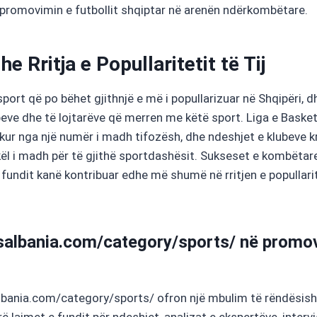
 promovimin e futbollit shqiptar në arenën ndërkombëtare.
e Rritja e Popullaritetit të Tij
sport që po bëhet gjithnjë e më i popullarizuar në Shqipëri, d
ubeve dhe të lojtarëve që merren me këtë sport. Liga e Basket
ekur nga një numër i madh tifozësh, dhe ndeshjet e klubeve k
ël i madh për të gjithë sportdashësit. Sukseset e kombëtar
e fundit kanë kontribuar edhe më shumë në rritjen e popullarit
wsalbania.com/category/sports/ në promo
bania.com/category/sports/ ofron një mbulim të rëndësish
rë lajmet e fundit për ndeshjet, analizat e ekspertëve, interv