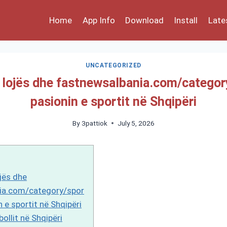
Home
App Info
Download
Install
Late
UNCATEGORIZED
 lojës dhe fastnewsalbania.com/categor
pasionin e sportit në Shqipëri
By
3pattiok
July 5, 2026
ojës dhe
ia.com/category/spor
n e sportit në Shqipëri
ollit në Shqipëri