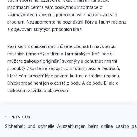
vodní sporty na jezerech a řekách. Místní turistické
informační centra vám poskytnou informace o
zajímavostech v okolí a pomohou vám naplánovat váš
program. Nezapomeňte na poznávání flóry a fauny regionu
a objevování skrytých přírodních krás.
Zážitkem z chickenroad můžete obohatit i návštěvou
místních řemeslných dílen a farmářských trhů, kde si
můžete zakoupit originální suvenýry a ochutnat místní
produkty. Zkuste se zapojit do místních akcí a festivalů,
které vám umožní lépe poznat kulturu a tradice regionu.
Chickenroad není jen o cestě z bodu A do bodu B, ale o
celkovém zážitku a objevování.
Post
PREVIOUS
Sicherheit_und_schnelle_Auszahlungen_beim_online_casino_pa
navigation