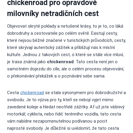
chickenroad pro opravdové
milovníky netradičních cest
Objevovat skryté poklady a netušené krásy, to je to, co láká
dobrodruhy a cestovatele po celém světě. Existují cesty,
které nejsou běžně značené v turistických průvodcích, cesty,
které skrývají autentický zážitek a přibližují nás k místní
kultuře. Jednou z takových cest, o které se stále více mluví,
je trasa známá jako
chickenroad
. Tato cesta není jen o
samotném dojezdu do cíle, ale o celém procesu objevování,
o překonávání překážek a o poznávání sebe sama.
Cesta
chickenroad
se stala synonymem pro dobrodružství a
svobodu. Je to výzva pro ty, kteří se nebojí vyjet mimo
zavedené koleje a hledat neotřelé zážitky. Ať už jste vášnivý
motorkář, cyklista, nebo řidič terénního vozidla, tato cesta
vám nabídne nezapomenutelnou podívanou a pocit
naprosté svobody. Je důležité si uvědomit, že tato cesta