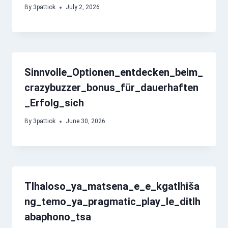
By
3pattiok
July 2, 2026
Sinnvolle_Optionen_entdecken_beim_
crazybuzzer_bonus_für_dauerhaften
_Erfolg_sich
By
3pattiok
June 30, 2026
Tlhaloso_ya_matsena_e_e_kgatlhiša
ng_temo_ya_pragmatic_play_le_ditlh
abaphono_tsa