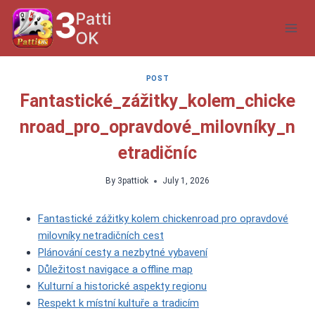
Skip
to
content
POST
Fantastické_zážitky_kolem_chicke
nroad_pro_opravdové_milovníky_n
etradičníc
By
3pattiok
July 1, 2026
Fantastické zážitky kolem chickenroad pro opravdové
milovníky netradičních cest
Plánování cesty a nezbytné vybavení
Důležitost navigace a offline map
Kulturní a historické aspekty regionu
Respekt k místní kultuře a tradicím