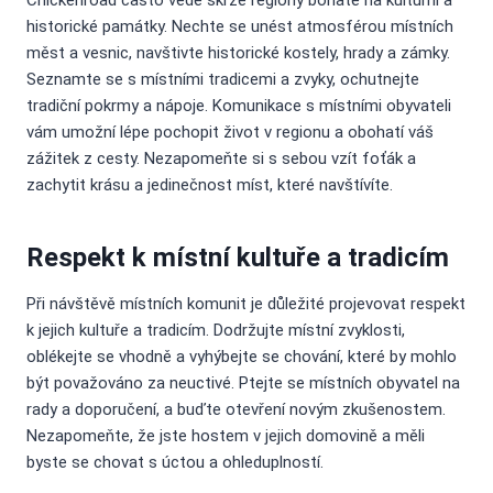
Chickenroad často vede skrze regiony bohaté na kulturní a
historické památky. Nechte se unést atmosférou místních
měst a vesnic, navštivte historické kostely, hrady a zámky.
Seznamte se s místními tradicemi a zvyky, ochutnejte
tradiční pokrmy a nápoje. Komunikace s místními obyvateli
vám umožní lépe pochopit život v regionu a obohatí váš
zážitek z cesty. Nezapomeňte si s sebou vzít foťák a
zachytit krásu a jedinečnost míst, které navštívíte.
Respekt k místní kultuře a tradicím
Při návštěvě místních komunit je důležité projevovat respekt
k jejich kultuře a tradicím. Dodržujte místní zvyklosti,
oblékejte se vhodně a vyhýbejte se chování, které by mohlo
být považováno za neuctivé. Ptejte se místních obyvatel na
rady a doporučení, a buďte otevření novým zkušenostem.
Nezapomeňte, že jste hostem v jejich domovině a měli
byste se chovat s úctou a ohleduplností.