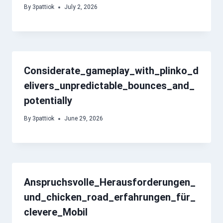
By
3pattiok
July 2, 2026
Considerate_gameplay_with_plinko_d
elivers_unpredictable_bounces_and_
potentially
By
3pattiok
June 29, 2026
Anspruchsvolle_Herausforderungen_
und_chicken_road_erfahrungen_für_
clevere_Mobil