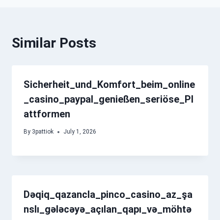
Similar Posts
Sicherheit_und_Komfort_beim_online
_casino_paypal_genießen_seriöse_Pl
attformen
By
3pattiok
July 1, 2026
Dəqiq_qazancla_pinco_casino_az_şa
nslı_gələcəyə_açılan_qapı_və_möhtə