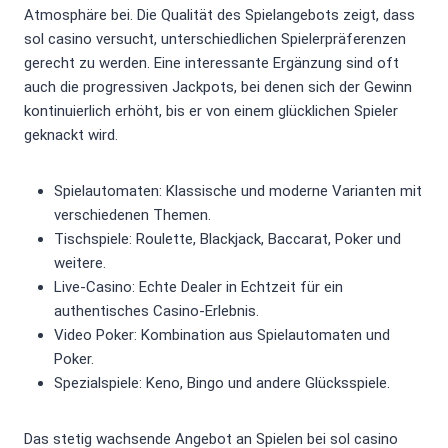
Atmosphäre bei. Die Qualität des Spielangebots zeigt, dass
sol casino versucht, unterschiedlichen Spielerpräferenzen
gerecht zu werden. Eine interessante Ergänzung sind oft
auch die progressiven Jackpots, bei denen sich der Gewinn
kontinuierlich erhöht, bis er von einem glücklichen Spieler
geknackt wird.
Spielautomaten: Klassische und moderne Varianten mit
verschiedenen Themen.
Tischspiele: Roulette, Blackjack, Baccarat, Poker und
weitere.
Live-Casino: Echte Dealer in Echtzeit für ein
authentisches Casino-Erlebnis.
Video Poker: Kombination aus Spielautomaten und
Poker.
Spezialspiele: Keno, Bingo und andere Glücksspiele.
Das stetig wachsende Angebot an Spielen bei sol casino