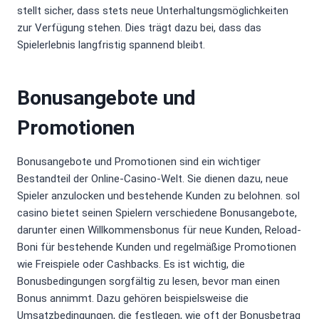
stellt sicher, dass stets neue Unterhaltungsmöglichkeiten
zur Verfügung stehen. Dies trägt dazu bei, dass das
Spielerlebnis langfristig spannend bleibt.
Bonusangebote und
Promotionen
Bonusangebote und Promotionen sind ein wichtiger
Bestandteil der Online-Casino-Welt. Sie dienen dazu, neue
Spieler anzulocken und bestehende Kunden zu belohnen. sol
casino bietet seinen Spielern verschiedene Bonusangebote,
darunter einen Willkommensbonus für neue Kunden, Reload-
Boni für bestehende Kunden und regelmäßige Promotionen
wie Freispiele oder Cashbacks. Es ist wichtig, die
Bonusbedingungen sorgfältig zu lesen, bevor man einen
Bonus annimmt. Dazu gehören beispielsweise die
Umsatzbedingungen, die festlegen, wie oft der Bonusbetrag