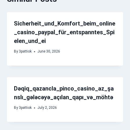
Sicherheit_und_Komfort_beim_online
_casino_paypal_für_entspanntes_Spi
elen_und_ei
By
3pattiok
June 30, 2026
Dəqiq_qazancla_pinco_casino_az_şa
nslı_gələcəyə_açılan_qapı_və_möhtə
By
3pattiok
July 2, 2026