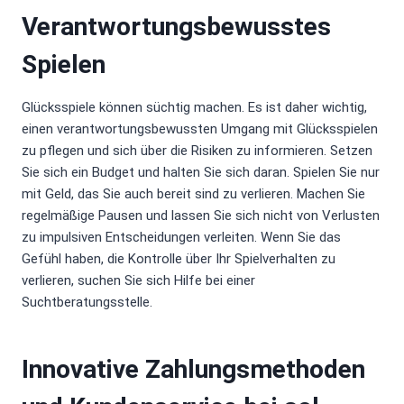
Verantwortungsbewusstes
Spielen
Glücksspiele können süchtig machen. Es ist daher wichtig,
einen verantwortungsbewussten Umgang mit Glücksspielen
zu pflegen und sich über die Risiken zu informieren. Setzen
Sie sich ein Budget und halten Sie sich daran. Spielen Sie nur
mit Geld, das Sie auch bereit sind zu verlieren. Machen Sie
regelmäßige Pausen und lassen Sie sich nicht von Verlusten
zu impulsiven Entscheidungen verleiten. Wenn Sie das
Gefühl haben, die Kontrolle über Ihr Spielverhalten zu
verlieren, suchen Sie sich Hilfe bei einer
Suchtberatungsstelle.
Innovative Zahlungsmethoden