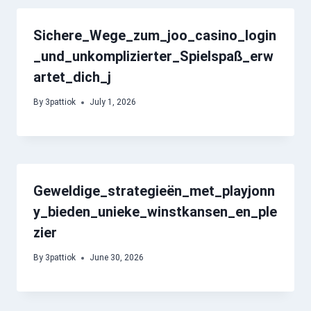
Sichere_Wege_zum_joo_casino_login
_und_unkomplizierter_Spielspaß_erw
artet_dich_j
By
3pattiok
July 1, 2026
Geweldige_strategieën_met_playjonn
y_bieden_unieke_winstkansen_en_ple
zier
By
3pattiok
June 30, 2026