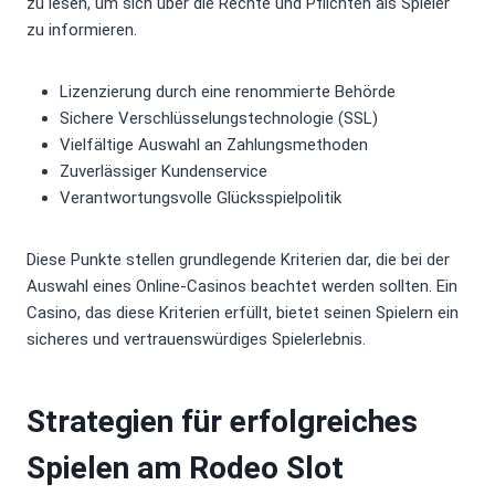
zu lesen, um sich über die Rechte und Pflichten als Spieler
zu informieren.
Lizenzierung durch eine renommierte Behörde
Sichere Verschlüsselungstechnologie (SSL)
Vielfältige Auswahl an Zahlungsmethoden
Zuverlässiger Kundenservice
Verantwortungsvolle Glücksspielpolitik
Diese Punkte stellen grundlegende Kriterien dar, die bei der
Auswahl eines Online-Casinos beachtet werden sollten. Ein
Casino, das diese Kriterien erfüllt, bietet seinen Spielern ein
sicheres und vertrauenswürdiges Spielerlebnis.
Strategien für erfolgreiches
Spielen am Rodeo Slot