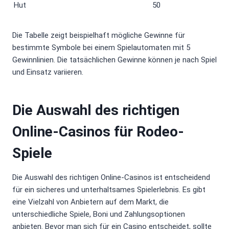
Hut
50
Die Tabelle zeigt beispielhaft mögliche Gewinne für
bestimmte Symbole bei einem Spielautomaten mit 5
Gewinnlinien. Die tatsächlichen Gewinne können je nach Spiel
und Einsatz variieren.
Die Auswahl des richtigen
Online-Casinos für Rodeo-
Spiele
Die Auswahl des richtigen Online-Casinos ist entscheidend
für ein sicheres und unterhaltsames Spielerlebnis. Es gibt
eine Vielzahl von Anbietern auf dem Markt, die
unterschiedliche Spiele, Boni und Zahlungsoptionen
anbieten. Bevor man sich für ein Casino entscheidet, sollte