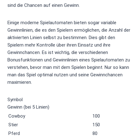
sind die Chancen auf einen Gewinn.
Einige moderne Spielautomaten bieten sogar variable
Gewinnlinien, die es den Spielern ermöglichen, die Anzahl der
aktivierten Linien selbst zu bestimmen. Dies gibt den
Spielern mehr Kontrolle über ihren Einsatz und ihre
Gewinnchancen. Es ist wichtig, die verschiedenen
Bonusfunktionen und Gewinnlinien eines Spielautomaten zu
verstehen, bevor man mit dem Spielen beginnt. Nur so kann
man das Spiel optimal nutzen und seine Gewinnchancen
maximieren.
Symbol
Gewinn (bei 5 Linien)
Cowboy
100
Stier
150
Pferd
80