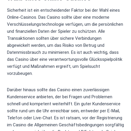
Sicherheit ist ein entscheidender Faktor bei der Wahl eines
Online-Casinos. Das Casino sollte über eine moderne
Verschlüsselungstechnologie verfügen, um die persönlichen
und finanziellen Daten der Spieler zu schützen. Alle
Transaktionen sollten über sichere Verbindungen
abgewickelt werden, um das Risiko von Betrug und
Datenmissbrauch zu minimieren. Es ist auch wichtig, dass
das Casino über eine verantwortungsvolle Glücksspielpolitik
verfügt und Maßnahmen ergreift, um Spielsucht
vorzubeugen.
Darüber hinaus sollte das Casino einen zuverlässigen
Kundenservice anbieten, der bei Fragen und Problemen
schnell und kompetent weiterhilft. Ein guter Kundenservice
sollte rund um die Uhr erreichbar sein, entweder per E-Mail,
Telefon oder Live-Chat. Es ist ratsam, vor der Registrierung
im Casino die Allgemeinen Geschäftsbedingungen sorgfältig