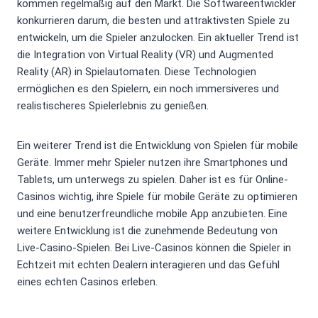
kommen regelmäßig auf den Markt. Die Softwareentwickler
konkurrieren darum, die besten und attraktivsten Spiele zu
entwickeln, um die Spieler anzulocken. Ein aktueller Trend ist
die Integration von Virtual Reality (VR) und Augmented
Reality (AR) in Spielautomaten. Diese Technologien
ermöglichen es den Spielern, ein noch immersiveres und
realistischeres Spielerlebnis zu genießen.
Ein weiterer Trend ist die Entwicklung von Spielen für mobile
Geräte. Immer mehr Spieler nutzen ihre Smartphones und
Tablets, um unterwegs zu spielen. Daher ist es für Online-
Casinos wichtig, ihre Spiele für mobile Geräte zu optimieren
und eine benutzerfreundliche mobile App anzubieten. Eine
weitere Entwicklung ist die zunehmende Bedeutung von
Live-Casino-Spielen. Bei Live-Casinos können die Spieler in
Echtzeit mit echten Dealern interagieren und das Gefühl
eines echten Casinos erleben.