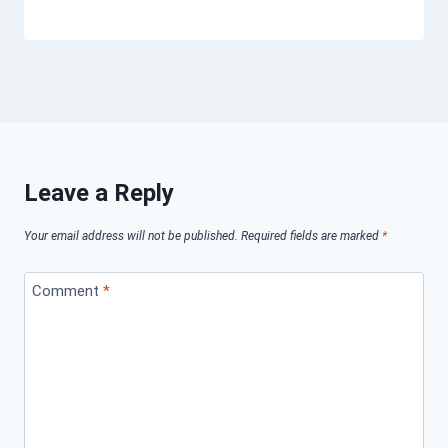
Leave a Reply
Your email address will not be published.
Required fields are marked
*
Comment
*