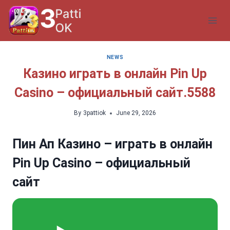
Skip
to
content
NEWS
Казино играть в онлайн Pin Up
Casino – официальный сайт.5588
By
3pattiok
June 29, 2026
Пин Ап Казино – играть в онлайн
Pin Up Casino – официальный
сайт