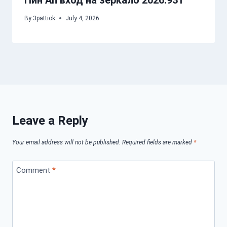
By
3pattiok
July 4, 2026
Leave a Reply
Your email address will not be published.
Required fields are marked
*
Comment
*