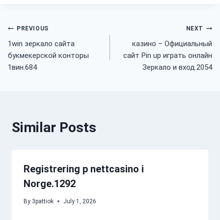
Post
PREVIOUS
NEXT
1win зеркало сайта
казино – Официальный
navigation
букмекерской конторы
сайт Pin up играть онлайн
1вин.684
Зеркало и вход.2054
Similar Posts
Registrering p nettcasino i
Norge.1292
By
3pattiok
July 1, 2026