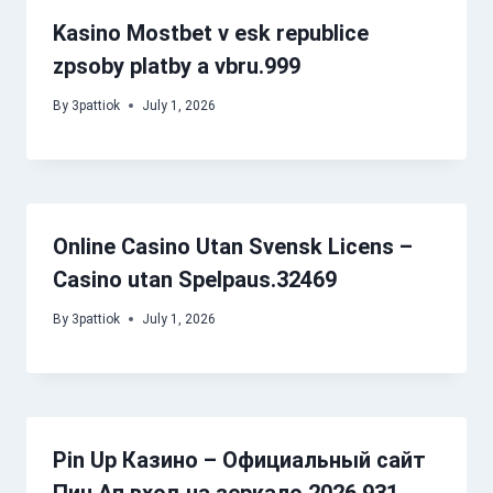
Kasino Mostbet v esk republice
zpsoby platby a vbru.999
By
3pattiok
July 1, 2026
Online Casino Utan Svensk Licens –
Casino utan Spelpaus.32469
By
3pattiok
July 1, 2026
Pin Up Казино – Официальный сайт
Пин Ап вход на зеркало 2026.931