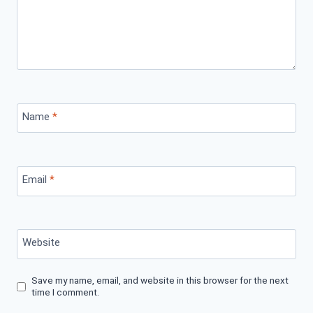
Name
*
Email
*
Website
Save my name, email, and website in this browser for the next
time I comment.