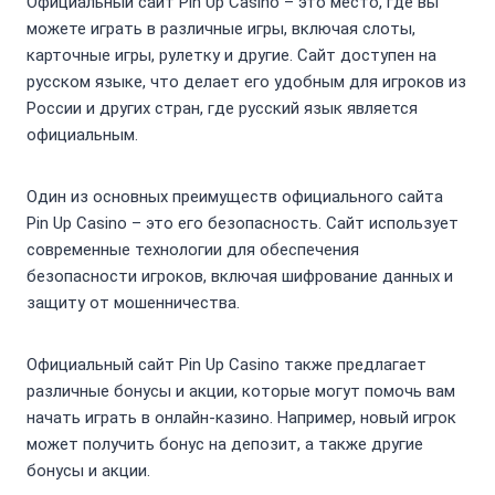
Официальный сайт Pin Up Casino – это место, где вы
можете играть в различные игры, включая слоты,
карточные игры, рулетку и другие. Сайт доступен на
русском языке, что делает его удобным для игроков из
России и других стран, где русский язык является
официальным.
Один из основных преимуществ официального сайта
Pin Up Casino – это его безопасность. Сайт использует
современные технологии для обеспечения
безопасности игроков, включая шифрование данных и
защиту от мошенничества.
Официальный сайт Pin Up Casino также предлагает
различные бонусы и акции, которые могут помочь вам
начать играть в онлайн-казино. Например, новый игрок
может получить бонус на депозит, а также другие
бонусы и акции.