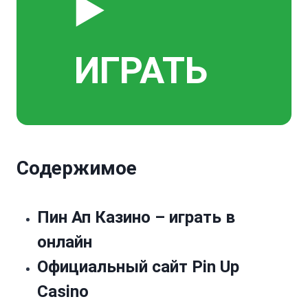
▶️
ИГРАТЬ
Содержимое
Пин Ап Казино – играть в
онлайн
Официальный сайт Pin Up
Casino