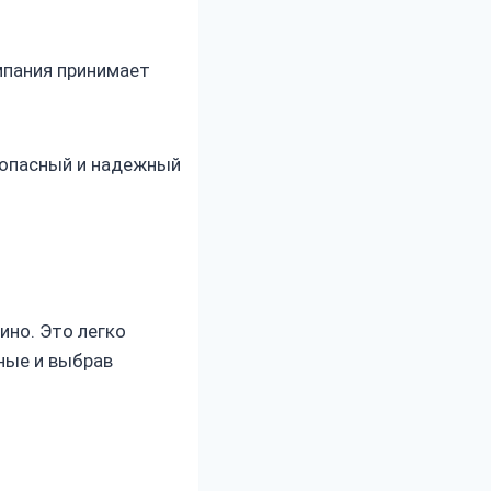
мпания принимает
езопасный и надежный
ино. Это легко
ные и выбрав