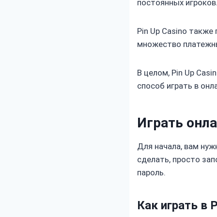
постоянных игроков
Pin Up Casino такж
множество платежных 
В целом, Pin Up Cas
способ играть в онл
Играть онла
Для начала, вам нуж
сделать, просто зап
пароль.
Как играть в 