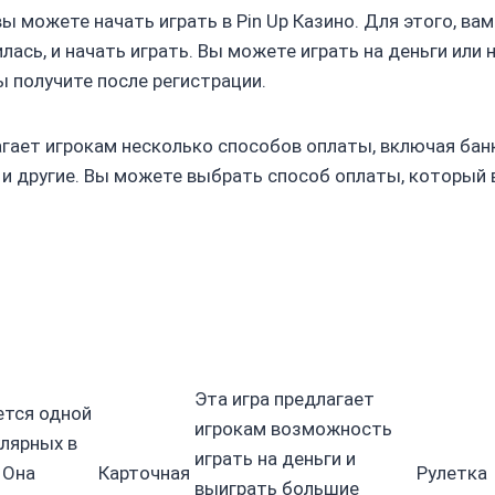
вы можете начать играть в Pin Up Казино. Для этого, вам
лась, и начать играть. Вы можете играть на деньги или
 получите после регистрации.
агает игрокам несколько способов оплаты, включая бан
 и другие. Вы можете выбрать способ оплаты, который 
Эта игра предлагает
ется одной
игрокам возможность
улярных в
играть на деньги и
 Она
Карточная
Рулетка
выиграть большие