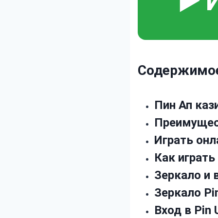
▶️
Содержимо
Пин Ап каз
Преимущест
Играть онл
Как играть 
Зеркало и 
Зеркало Pi
Вход в Pin 