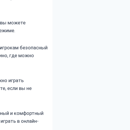
м вы можете
режиме.
 игрокам безопасный
ино, где можно
жно играть
те, если вы не
асный и комфортный
играть в онлайн-