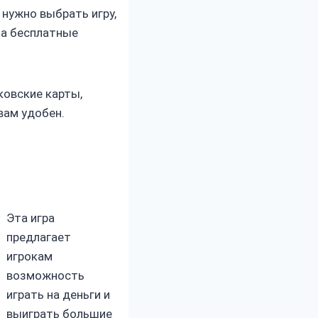
 нужно выбрать игру,
 на бесплатные
ковские карты,
вам удобен.
Эта игра
предлагает
игрокам
возможность
играть на деньги и
выиграть большие