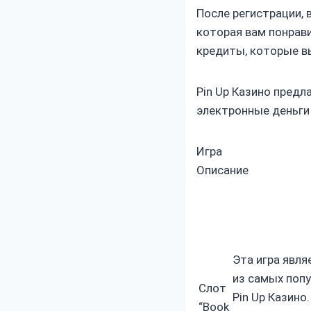
После регистрации, 
которая вам понрави
кредиты, которые вы
Pin Up Казино предл
электронные деньги
Игра
Описание
Эта игра явля
из самых поп
Слот
Pin Up Казино.
“Book