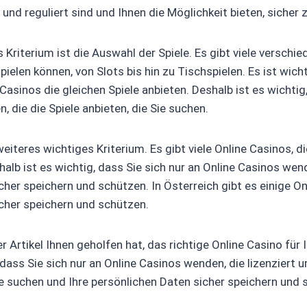
t und reguliert sind und Ihnen die Möglichkeit bieten, sicher z
 Kriterium ist die Auswahl der Spiele. Es gibt viele verschied
ielen können, von Slots bis hin zu Tischspielen. Es ist wicht
 Casinos die gleichen Spiele anbieten. Deshalb ist es wichtig
 die die Spiele anbieten, die Sie suchen.
 weiteres wichtiges Kriterium. Es gibt viele Online Casinos, d
alb ist es wichtig, dass Sie sich nur an Online Casinos wend
her speichern und schützen. In Österreich gibt es einige Onl
cher speichern und schützen.
r Artikel Ihnen geholfen hat, das richtige Online Casino für 
, dass Sie sich nur an Online Casinos wenden, die lizenziert un
Sie suchen und Ihre persönlichen Daten sicher speichern und 