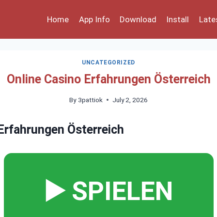
Home
App Info
Download
Install
Late
UNCATEGORIZED
Online Casino Erfahrungen Österreich
By
3pattiok
July 2, 2026
Erfahrungen Österreich
▶️ SPIELEN