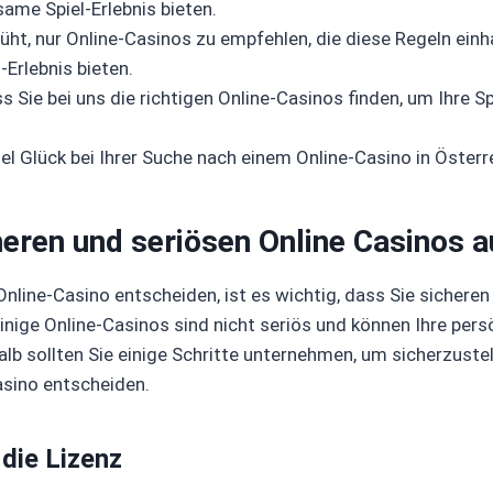
same Spiel-Erlebnis bieten.
ht, nur Online-Casinos zu empfehlen, die diese Regeln einh
-Erlebnis bieten.
ss Sie bei uns die richtigen Online-Casinos finden, um Ihre Sp
el Glück bei Ihrer Suche nach einem Online-Casino in Österr
eren und seriösen Online Casinos 
Online-Casino entscheiden, ist es wichtig, dass Sie sichere
inige Online-Casinos sind nicht seriös und können Ihre per
lb sollten Sie einige Schritte unternehmen, um sicherzustell
asino entscheiden.
 die Lizenz