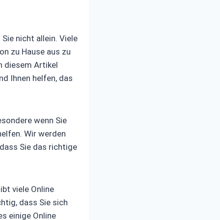
ie nicht allein. Viele
von zu Hause aus zu
n diesem Artikel
nd Ihnen helfen, das
besondere wenn Sie
 helfen. Wir werden
dass Sie das richtige
ibt viele Online
htig, dass Sie sich
es einige Online