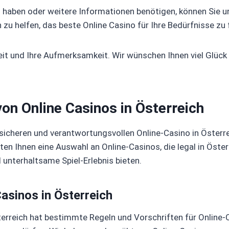
haben oder weitere Informationen benötigen, können Sie un
n zu helfen, das beste Online Casino für Ihre Bedürfnisse zu 
Zeit und Ihre Aufmerksamkeit. Wir wünschen Ihnen viel Glück 
von Online Casinos in Österreich
icheren und verantwortungsvollen Online-Casino in Österre
ieten Ihnen eine Auswahl an Online-Casinos, die legal in Öste
 unterhaltsame Spiel-Erlebnis bieten.
asinos in Österreich
erreich hat bestimmte Regeln und Vorschriften für Online-