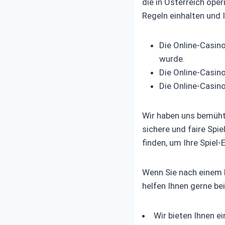
die in Österreich ope
Regeln einhalten und I
Die Online-Casino
wurde.
Die Online-Casino
Die Online-Casino
Wir haben uns bemüht,
sichere und faire Spie
finden, um Ihre Spiel-
Wenn Sie nach einem 
helfen Ihnen gerne be
Wir bieten Ihnen ei