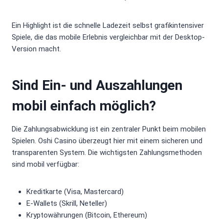
Ein Highlight ist die schnelle Ladezeit selbst grafikintensiver
Spiele, die das mobile Erlebnis vergleichbar mit der Desktop-
Version macht.
Sind Ein- und Auszahlungen
mobil einfach möglich?
Die Zahlungsabwicklung ist ein zentraler Punkt beim mobilen
Spielen. Oshi Casino überzeugt hier mit einem sicheren und
transparenten System. Die wichtigsten Zahlungsmethoden
sind mobil verfügbar:
Kreditkarte (Visa, Mastercard)
E-Wallets (Skrill, Neteller)
Kryptowährungen (Bitcoin, Ethereum)