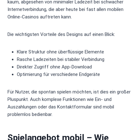
kaum, abgesehen von minimaler Ladezeit bei schwacher
Internetverbindung, die aber heute bei fast allen mobilen
Online-Casinos auftreten kann.
Die wichtigsten Vorteile des Designs auf einen Blick:
Klare Struktur ohne überflüssige Elemente
Rasche Ladezeiten bei stabiler Verbindung
Direkter Zugriff ohne App-Download
Optimierung für verschiedene Endgeräte
Für Nutzer, die spontan spielen möchten, ist dies ein großer
Pluspunkt. Auch komplexe Funktionen wie Ein- und
Auszahlungen oder das Kontaktformular sind mobil
problemlos bedienbar.
Spielangebot mobil – Wie