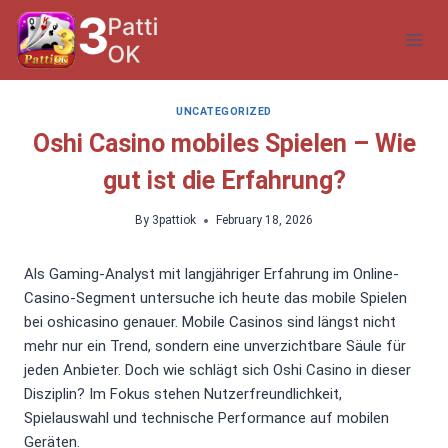
Skip
to
content
UNCATEGORIZED
Oshi Casino mobiles Spielen – Wie
gut ist die Erfahrung?
By
3pattiok
February 18, 2026
Als Gaming-Analyst mit langjähriger Erfahrung im Online-
Casino-Segment untersuche ich heute das mobile Spielen
bei oshicasino genauer. Mobile Casinos sind längst nicht
mehr nur ein Trend, sondern eine unverzichtbare Säule für
jeden Anbieter. Doch wie schlägt sich Oshi Casino in dieser
Disziplin? Im Fokus stehen Nutzerfreundlichkeit,
Spielauswahl und technische Performance auf mobilen
Geräten.