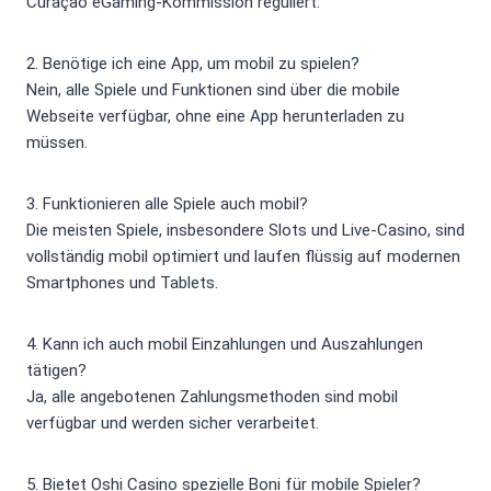
Curaçao eGaming-Kommission reguliert.
2. Benötige ich eine App, um mobil zu spielen?
Nein, alle Spiele und Funktionen sind über die mobile
Webseite verfügbar, ohne eine App herunterladen zu
müssen.
3. Funktionieren alle Spiele auch mobil?
Die meisten Spiele, insbesondere Slots und Live-Casino, sind
vollständig mobil optimiert und laufen flüssig auf modernen
Smartphones und Tablets.
4. Kann ich auch mobil Einzahlungen und Auszahlungen
tätigen?
Ja, alle angebotenen Zahlungsmethoden sind mobil
verfügbar und werden sicher verarbeitet.
5. Bietet Oshi Casino spezielle Boni für mobile Spieler?