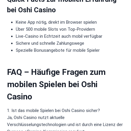
bei Oshi Casino
Keine App nötig, direkt im Browser spielen
Über 500 mobile Slots von Top-Providern
Live-Casino in Echtzeit auch mobil verfügbar
Sichere und schnelle Zahlungswege
Spezielle Bonusangebote für mobile Spieler
FAQ – Häufige Fragen zum
mobilen Spielen bei Oshi
Casino
1. Ist das mobile Spielen bei Oshi Casino sicher?
Ja, Oshi Casino nutzt aktuelle
Verschlüsselungstechnologien und ist durch eine Lizenz der