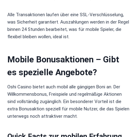
Alle Transaktionen laufen über eine SSL-Verschlüsselung,
was Sicherheit garantiert. Auszahlungen werden in der Regel
binnen 24 Stunden bearbeitet, was für mobile Spieler, die
flexibel bleiben wollen, ideal ist.
Mobile Bonusaktionen – Gibt
es spezielle Angebote?
Oshi Casino bietet auch mobil alle gängigen Boni an. Der
Willkommensbonus, Freispiele und regelmäßige Aktionen
sind vollständig zugänglich. Ein besonderer Vorteil ist die
extra Bonusaktion speziell für mobile Nutzer, die das Spielen
unterwegs noch attraktiver macht.
Quick Facts zur mobilen Erfahrung