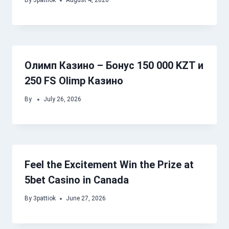
By
3pattiok
August 4, 2026
Олимп Казино – Бонус 150 000 KZT и
250 FS Olimp Казино
By
July 26, 2026
Feel the Excitement Win the Prize at
5bet Casino in Canada
By
3pattiok
June 27, 2026