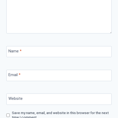
Name
*
Email
*
Website
Save my name, email, and website in this browser for the next
time I comment.