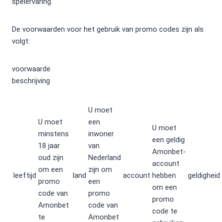
spelervaring.
De voorwaarden voor het gebruik van promo codes zijn als
volgt:
voorwaarde
beschrijving
U moet
U moet
een
U moet
minstens
inwoner
een geldig
18 jaar
van
Amonbet-
oud zijn
Nederland
account
om een
zijn om
leeftijd
land
account
hebben
geldigheid
promo
een
om een
code van
promo
promo
Amonbet
code van
code te
te
Amonbet