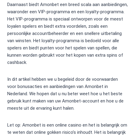
Daarnaast biedt Amonbet een breed scala aan aanbiedingen,
waaronder een VIP-programma en een loyalty-programma.
Het VIP-programma is speciaal ontworpen voor de meest
loyalen spelers en biedt extra voordelen, zoals een
persoonlijke accountbeheerder en een snellere uitbetaling
van winsten. Het loyalty-programma is bedoeld voor alle
spelers en biedt punten voor het spelen van spellen, die
kunnen worden gebruikt voor het kopen van extra spins of
cashback.
In dit artikel hebben we u begeleid door de voorwaarden
voor bonusacties en aanbiedingen van Amonbet in
Nederland. We hopen dat u nu beter weet hoe u het beste
gebruik kunt maken van uw Amonbet-account en hoe u de
meeste uit de ervaring kunt halen.
Let op: Amonbet is een online casino en het is belangrijk om
te weten dat online gokken risico’s inhoudt. Het is belangrijk