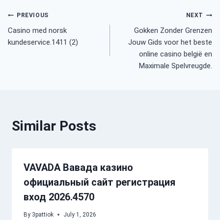
Post
PREVIOUS
NEXT
Casino med norsk
Gokken Zonder Grenzen
navigation
kundeservice.1411 (2)
Jouw Gids voor het beste
online casino belgië en
Maximale Spelvreugde.
Similar Posts
VAVADA Вавада казино
официальный сайт регистрация
вход 2026.4570
By
3pattiok
July 1, 2026