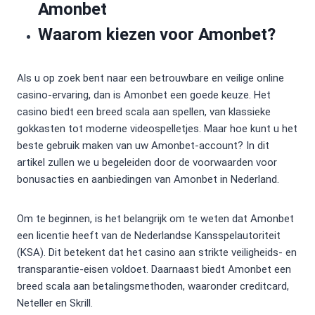
Amonbet
Waarom kiezen voor Amonbet?
Als u op zoek bent naar een betrouwbare en veilige online
casino-ervaring, dan is Amonbet een goede keuze. Het
casino biedt een breed scala aan spellen, van klassieke
gokkasten tot moderne videospelletjes. Maar hoe kunt u het
beste gebruik maken van uw Amonbet-account? In dit
artikel zullen we u begeleiden door de voorwaarden voor
bonusacties en aanbiedingen van Amonbet in Nederland.
Om te beginnen, is het belangrijk om te weten dat Amonbet
een licentie heeft van de Nederlandse Kansspelautoriteit
(KSA). Dit betekent dat het casino aan strikte veiligheids- en
transparantie-eisen voldoet. Daarnaast biedt Amonbet een
breed scala aan betalingsmethoden, waaronder creditcard,
Neteller en Skrill.