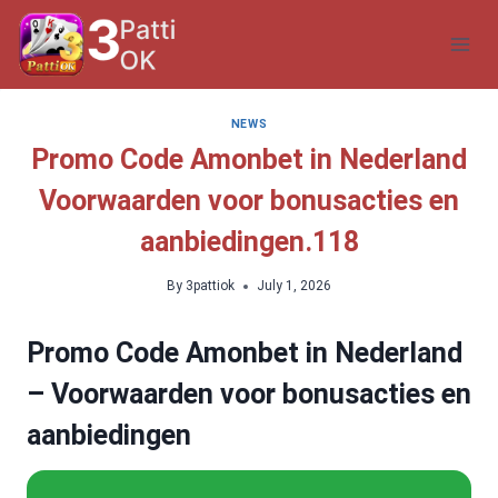
Skip
to
content
NEWS
Promo Code Amonbet in Nederland
Voorwaarden voor bonusacties en
aanbiedingen.118
By
3pattiok
July 1, 2026
Promo Code Amonbet in Nederland
– Voorwaarden voor bonusacties en
aanbiedingen