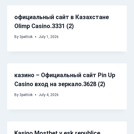
официальный сайт в Казахстане
Olimp Casino.3331 (2)
By
3pattiok
July 1, 2026
казино – Официальный сайт Pin Up
Casino вход на зеркало.3628 (2)
By
3pattiok
July 4, 2026
Kasino Mostbet v esk republice