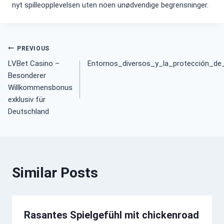
nyt spilleopplevelsen uten noen unødvendige begrensninger.
Post
PREVIOUS
LVBet Casino –
Entornos_diversos_y_la_protección_d
navigation
Besonderer
Willkommensbonus
exklusiv für
Deutschland
Similar Posts
Rasantes Spielgefühl mit chickenroad