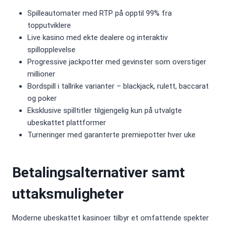
Spilleautomater med RTP på opptil 99% fra
topputviklere
Live kasino med ekte dealere og interaktiv
spillopplevelse
Progressive jackpotter med gevinster som overstiger
millioner
Bordspill i tallrike varianter – blackjack, rulett, baccarat
og poker
Eksklusive spilltitler tilgjengelig kun på utvalgte
ubeskattet plattformer
Turneringer med garanterte premiepotter hver uke
Betalingsalternativer samt
uttaksmuligheter
Moderne ubeskattet kasinoer tilbyr et omfattende spekter