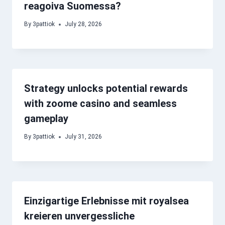
reagoiva Suomessa?
By
3pattiok
July 28, 2026
Strategy unlocks potential rewards
with zoome casino and seamless
gameplay
By
3pattiok
July 31, 2026
Einzigartige Erlebnisse mit royalsea
kreieren unvergessliche