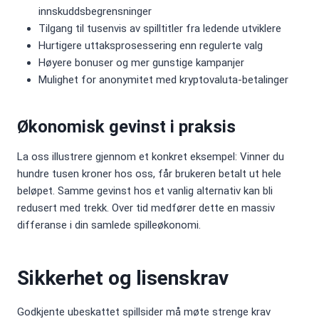
innskuddsbegrensninger
Tilgang til tusenvis av spilltitler fra ledende utviklere
Hurtigere uttaksprosessering enn regulerte valg
Høyere bonuser og mer gunstige kampanjer
Mulighet for anonymitet med kryptovaluta-betalinger
Økonomisk gevinst i praksis
La oss illustrere gjennom et konkret eksempel: Vinner du
hundre tusen kroner hos oss, får brukeren betalt ut hele
beløpet. Samme gevinst hos et vanlig alternativ kan bli
redusert med trekk. Over tid medfører dette en massiv
differanse i din samlede spilleøkonomi.
Sikkerhet og lisenskrav
Godkjente ubeskattet spillsider må møte strenge krav