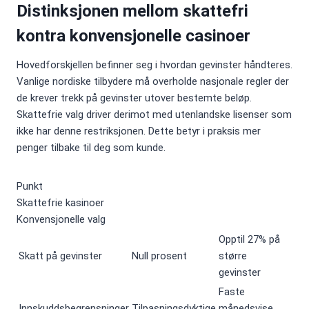
Distinksjonen mellom skattefri
kontra konvensjonelle casinoer
Hovedforskjellen befinner seg i hvordan gevinster håndteres.
Vanlige nordiske tilbydere må overholde nasjonale regler der
de krever trekk på gevinster utover bestemte beløp.
Skattefrie valg driver derimot med utenlandske lisenser som
ikke har denne restriksjonen. Dette betyr i praksis mer
penger tilbake til deg som kunde.
Punkt
Skattefrie kasinoer
Konvensjonelle valg
Opptil 27% på
Skatt på gevinster
Null prosent
større
gevinster
Faste
Innskuddsbegrensninger
Tilpasningsdyktige
månedsvise