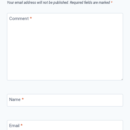
Your email address will not be published.
Required fields are marked
*
Comment
*
Name
*
Email
*