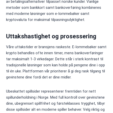
av betalingsalternativer tilpasset norske kunder. Vanlige
metoder som bankkort samt bankoverføring kombineres
med moderne løsninger som e-lommebøker samt
kryptovaluta for maksimal tilpasningsdyktighet.
Uttakshastighet og prosessering
Våre uttakstider er bransjens raskeste. E-lommebøker samt
krypto behandles ofte innen timer, mens bankoverføringer
tar maksimalt 1-3 virkedager. Dette står i sterk kontrast til
tradisjonelle løsninger som kan holde på pengene dine i opp
til én uke. Plattformen vår prioriterer å gi deg rask tilgang til
gevinstene dine fordi det er dine midler.
Ubeskattet spillsider representerer fremtiden for nett
spillunderholdning i Norge. Med full kontroll over gevinstene
dine, ubegrenset spillfrihet og førsteklasses trygghet, tilbyr
disse spillsider alt en moderne spiller behøver. Velg riktig og