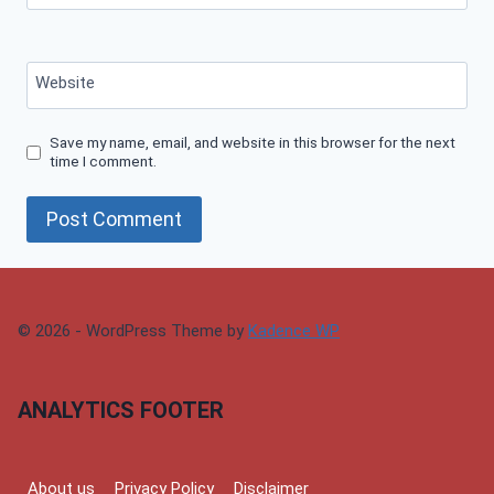
Website
Save my name, email, and website in this browser for the next
time I comment.
© 2026 - WordPress Theme by
Kadence WP
ANALYTICS FOOTER
About us
Privacy Policy
Disclaimer