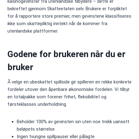
kasinogevinster fra utenlandske tilbydere – dette er
bekreftet gjennom Skatteetaten selv. Brukere er forpliktet
for å rapportere store premier, men gevinstene klassifiseres
ikke som skattepliktig inntekt når de kommer fra
utenlandske plattformer.
Godene for brukeren når du er
bruker
Å velge en ubeskattet spillside gir spilleren en rekke konkrete
fordeler utover den åpenbare økonomiske fordelen. Vi tilbyr
en totalpakke som forener frihet, fleksibilitet og
førsteklasses underholdning.
Beholder 100% av gevinsten sin uten noe trekk uansett
beløpets størrelse
Ingen tvungne spillpauser eller pålagte