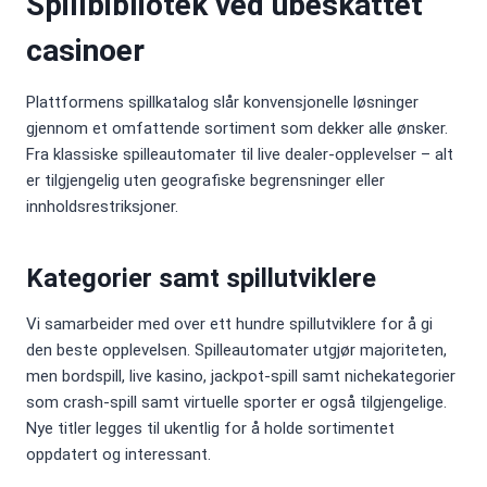
Spillbibliotek ved ubeskattet
casinoer
Plattformens spillkatalog slår konvensjonelle løsninger
gjennom et omfattende sortiment som dekker alle ønsker.
Fra klassiske spilleautomater til live dealer-opplevelser – alt
er tilgjengelig uten geografiske begrensninger eller
innholdsrestriksjoner.
Kategorier samt spillutviklere
Vi samarbeider med over ett hundre spillutviklere for å gi
den beste opplevelsen. Spilleautomater utgjør majoriteten,
men bordspill, live kasino, jackpot-spill samt nichekategorier
som crash-spill samt virtuelle sporter er også tilgjengelige.
Nye titler legges til ukentlig for å holde sortimentet
oppdatert og interessant.