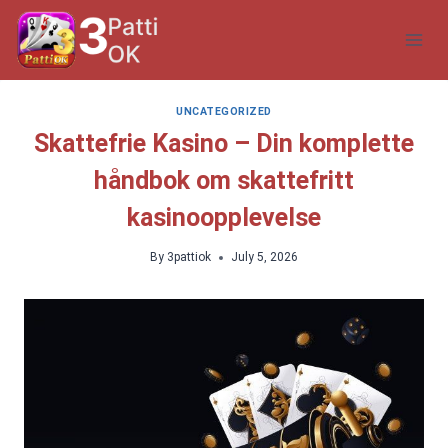
Skip
to
content
UNCATEGORIZED
Skattefrie Kasino – Din komplette
håndbok om skattefritt
kasinoopplevelse
By
3pattiok
July 5, 2026