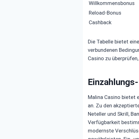
Willkommensbonus
Reload-Bonus
Cashback
Die Tabelle bietet ei
verbundenen Bedingun
Casino zu überprüfen,
Einzahlungs
Malina Casino bietet
an. Zu den akzeptiert
Neteller und Skrill, 
Verfügbarkeit bestim
modernste Verschlüss
gewährleisten. Ein- u