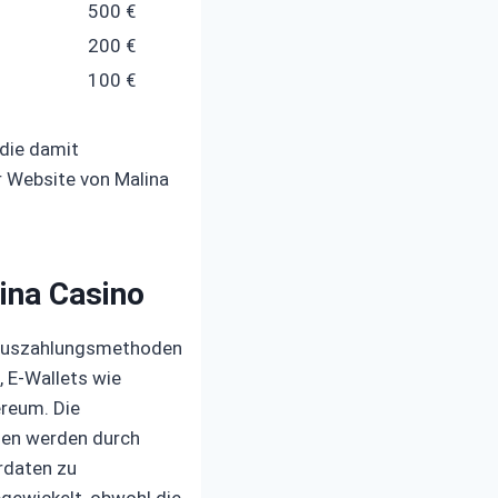
500 €
200 €
100 €
 die damit
r Website von Malina
ina Casino
d Auszahlungsmethoden
 E-Wallets wie
ereum. Die
onen werden durch
rdaten zu
bgewickelt, obwohl die