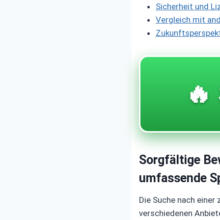
Sicherheit und L
Vergleich mit an
Zukunftsperspekt
🔥 
Sorgfältige B
umfassende Sp
Die Suche nach einer 
verschiedenen Anbiete