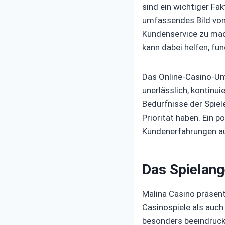
sind ein wichtiger Fak
umfassendes Bild von
Kundenservice zu mac
kann dabei helfen, fu
Das Online-Casino-Umf
unerlässlich, kontinui
Bedürfnisse der Spiel
Priorität haben. Ein p
Kundenerfahrungen auf
Das Spielang
Malina Casino präsent
Casinospiele als auc
besonders beeindruck