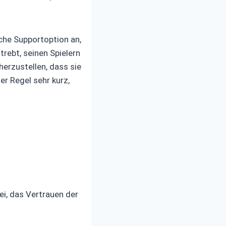
sche Supportoption an,
trebt, seinen Spielern
herzustellen, dass sie
er Regel sehr kurz,
ei, das Vertrauen der