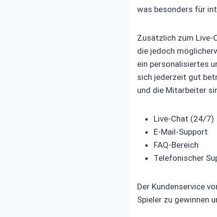
was besonders für inte
Zusätzlich zum Live-C
die jedoch möglicherwe
ein personalisiertes 
sich jederzeit gut bet
und die Mitarbeiter s
Live-Chat (24/7)
E-Mail-Support
FAQ-Bereich
Telefonischer Su
Der Kundenservice von
Spieler zu gewinnen u