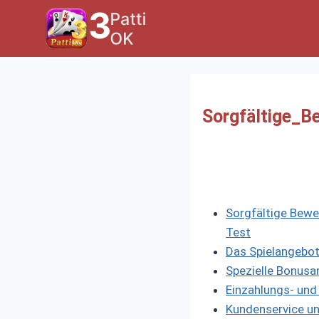
Skip
to
content
Sorgfältige_
Sorgfältige Bewe
Test
Das Spielangebot
Spezielle Bonus
Einzahlungs- und
Kundenservice u