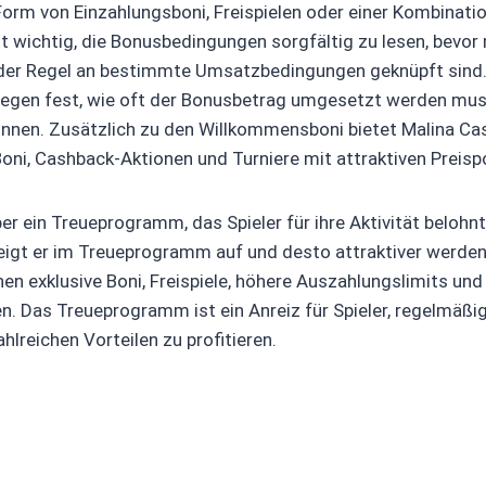
Form von Einzahlungsboni, Freispielen oder einer Kombinat
t wichtig, die Bonusbedingungen sorgfältig zu lesen, bevo
 der Regel an bestimmte Umsatzbedingungen geknüpft sind.
gen fest, wie oft der Bonusbetrag umgesetzt werden mus
nnen. Zusätzlich zu den Willkommensboni bietet Malina Ca
ni, Cashback-Aktionen und Turniere mit attraktiven Preisp
r ein Treueprogramm, das Spieler für ihre Aktivität belohnt
teigt er im Treueprogramm auf und desto attraktiver werde
n exklusive Boni, Freispiele, höhere Auszahlungslimits und
. Das Treueprogramm ist ein Anreiz für Spieler, regelmäßig
hlreichen Vorteilen zu profitieren.