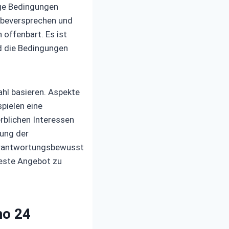
ige Bedingungen
rbeversprechen und
offenbart. Es ist
d die Bedingungen
ahl basieren. Aspekte
pielen eine
rblichen Interessen
zung der
verantwortungsbewusst
 beste Angebot zu
no 24