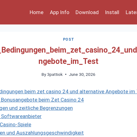
Home
App Info
Download
Install
Late
POST
_Bedingungen_beim_zet_casino_24_und_
ngebote_im_Test
By
3pattiok
June 30, 2026
ingungen beim zet casino 24 und alternative Angebote im
 Bonusangebote beim Zet Casino 24
en und zeitliche Begrenzungen
 Softwareanbieter
-Casino-Spiele
n und Auszahlungsgeschwindigkeit