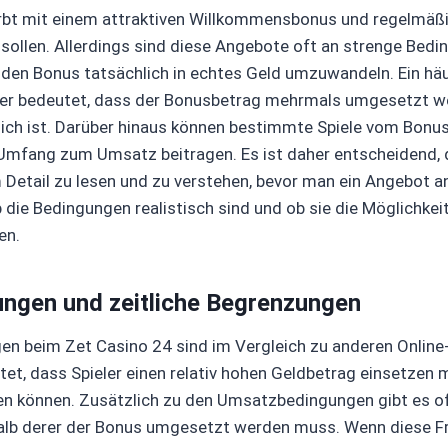
rbt mit einem attraktiven Willkommensbonus und regelmäß
 sollen. Allerdings sind diese Angebote oft an strenge Bedi
den Bonus tatsächlich in echtes Geld umzuwandeln. Ein häu
er bedeutet, dass der Bonusbetrag mehrmals umgesetzt w
ich ist. Darüber hinaus können bestimmte Spiele vom Bonu
 Umfang zum Umsatz beitragen. Es ist daher entscheidend, 
Detail zu lesen und zu verstehen, bevor man ein Angebot a
b die Bedingungen realistisch sind und ob sie die Möglichke
en.
ngen und zeitliche Begrenzungen
n beim Zet Casino 24 sind im Vergleich zu anderen Online
et, dass Spieler einen relativ hohen Geldbetrag einsetzen m
n können. Zusätzlich zu den Umsatzbedingungen gibt es oft
lb derer der Bonus umgesetzt werden muss. Wenn diese Fris