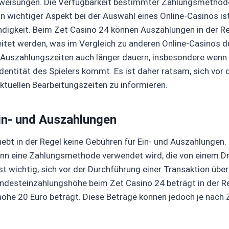
weisungen. Die Verfügbarkeit bestimmter Zahlungsmethode
in wichtiger Aspekt bei der Auswahl eines Online-Casinos is
igkeit. Beim Zet Casino 24 können Auszahlungen in der Re
itet werden, was im Vergleich zu anderen Online-Casinos du
e Auszahlungszeiten auch länger dauern, insbesondere wenn
 Identität des Spielers kommt. Es ist daher ratsam, sich vor
ktuellen Bearbeitungszeiten zu informieren.
in- und Auszahlungen
ebt in der Regel keine Gebühren für Ein- und Auszahlungen.
enn eine Zahlungsmethode verwendet wird, die von einem Dr
ist wichtig, sich vor der Durchführung einer Transaktion üb
indesteinzahlungshöhe beim Zet Casino 24 beträgt in der R
öhe 20 Euro beträgt. Diese Beträge können jedoch je nac