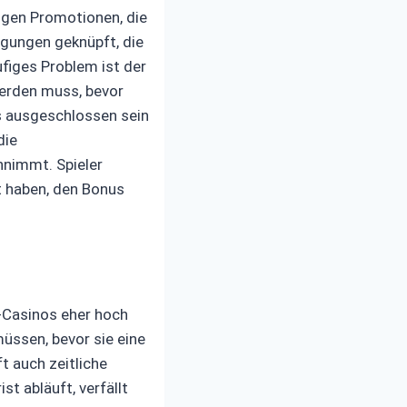
igen Promotionen, die
ngungen geknüpft, die
figes Problem ist der
erden muss, bevor
s ausgeschlossen sein
die
nnimmt. Spieler
it haben, den Bonus
-Casinos eher hoch
üssen, bevor sie eine
 auch zeitliche
t abläuft, verfällt