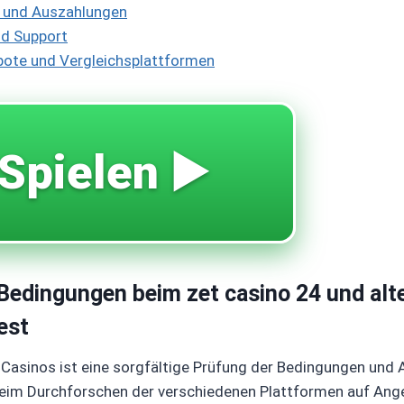
- und Auszahlungen
nd Support
bote und Vergleichsplattformen
Spielen ▶️
Bedingungen beim zet casino 24 und alt
est
-Casinos ist eine sorgfältige Prüfung der Bedingungen und 
 beim Durchforschen der verschiedenen Plattformen auf Ang