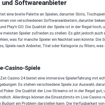
 und Softwareanbieter
et eine breite Palette an Spielen, darunter Slots, Tischspie
tammen von verschiedenen Softwareanbietern, darunter bek
d Play'n GO. Die Qualität der Spiele ist in der Regel hoch, 
ie meisten Spieler zufrieden zu stellen. Es gibt jedoch auch e
hlen, was für manche Spieler ein Nachteil sein könnte. Die 
, Spiele nach Anbieter, Titel oder Kategorie zu filtern, was
ve-Casino-Spiele
Zet Casino 24 bietet eine immersive Spielerfahrung mit ec
gebungen. Es stehen verschiedene Spiele zur Auswahl, darun
d Poker. Die Qualität der Live-Streams ist in der Regel gut, 
ndlich. Allerdings können die Einsatzlimits im Live-Casino r
em Budget ein Problem darstellen kann. Die Verfügbarkeit v