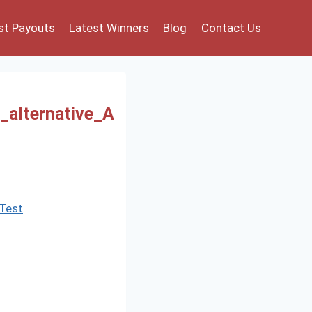
st Payouts
Latest Winners
Blog
Contact Us
alternative_A
 Test