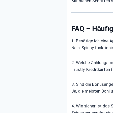
Mit diesen Schritten 
FAQ – Häufig
1. Benötige ich eine A
Nein, Spinsy funktioni
2. Welche Zahlungsme
Trustly, Kreditkarten 
3. Sind die Bonusang
Ja, die meisten Boni 
4. Wie sicher ist das
Spinsy verwendet eine