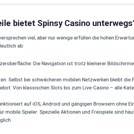
ile bietet Spinsy Casino unterwegs
ersprechen viel, aber nur wenige erfüllen die hohen Erwartu
deutlich ab:
eroberfläche: Die Navigation ist trotz kleinerer Bildschirme
ten: Selbst bei schwächeren mobilen Netzwerken bleibt die 
ebot: Von klassischen Slots bis zum Live-Casino – alle Kat
Funktioniert auf iOS, Android und gängigen Browsern ohne E
 mobile Spieler: Spezielle Aktionen und Freispiele sind häu
lich.