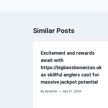
Similar Posts
Excitement and rewards
await with
https://bigbassbonanzas.uk
as skillful anglers cast for
massive jackpot potential
By
3pattiok
July 31, 2026