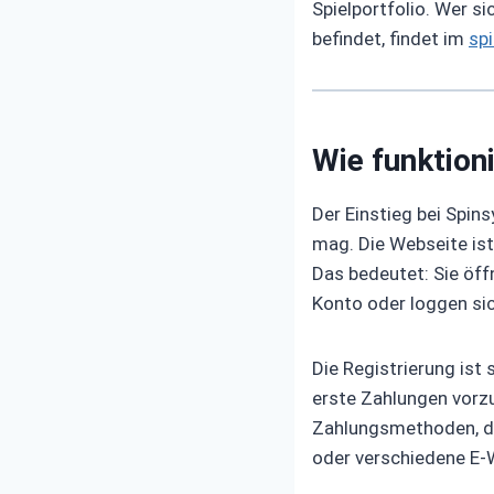
Spielportfolio. Wer s
befindet, findet im
sp
Wie funktion
Der Einstieg bei Spin
mag. Die Webseite ist
Das bedeutet: Sie öff
Konto oder loggen sic
Die Registrierung ist
erste Zahlungen vorz
Zahlungsmethoden, die
oder verschiedene E-W