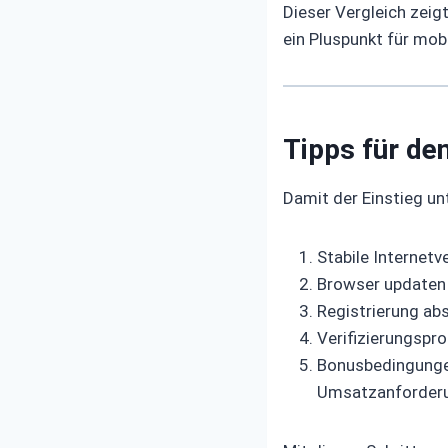
Dieser Vergleich zeig
ein Pluspunkt für mobi
Tipps für de
Damit der Einstieg unt
Stabile Internet
Browser updaten 
Registrierung abs
Verifizierungspr
Bonusbedingunge
Umsatzanforder