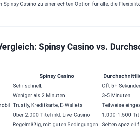
Spinsy Casino zu einer echten Option für alle, die Flexibi
Vergleich: Spinsy Casino vs. Durchs
Spinsy Casino
Durchschnittli
Sehr schnell,
Oft 5+ Sekunde
Weniger als 2 Minuten
3-5 Minuten
obil
Trustly, Kreditkarte, E-Wallets
Teilweise einge
Über 2.000 Titel inkl. Live-Casino
1.000-1.500 Tit
Regelmäßig, mit guten Bedingungen
Selten speziell 