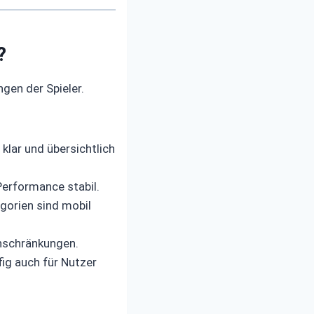
?
ngen der Spieler.
 klar und übersichtlich
Performance stabil.
egorien sind mobil
inschränkungen.
fig auch für Nutzer