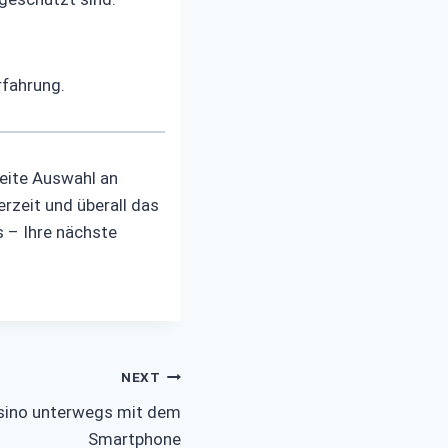
rfahrung.
reite Auswahl an
erzeit und überall das
s – Ihre nächste
NEXT
asino unterwegs mit dem
Smartphone