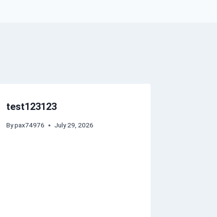
test123123
By
pax74976
July 29, 2026