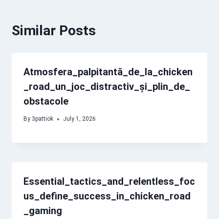
Similar Posts
Atmosfera_palpitantă_de_la_chicken
_road_un_joc_distractiv_și_plin_de_
obstacole
By
3pattiok
July 1, 2026
Essential_tactics_and_relentless_foc
us_define_success_in_chicken_road
_gaming