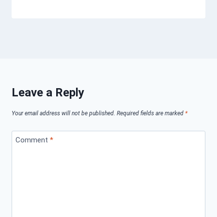
Leave a Reply
Your email address will not be published.
Required fields are marked
*
Comment
*