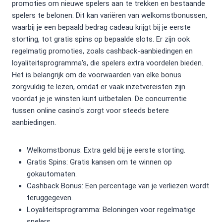
promoties om nieuwe spelers aan te trekken en bestaande
spelers te belonen. Dit kan variëren van welkomstbonussen,
waarbij je een bepaald bedrag cadeau krijgt bij je eerste
storting, tot gratis spins op bepaalde slots. Er zijn ook
regelmatig promoties, zoals cashback-aanbiedingen en
loyaliteitsprogramma's, die spelers extra voordelen bieden.
Het is belangrijk om de voorwaarden van elke bonus
zorgvuldig te lezen, omdat er vaak inzetvereisten zijn
voordat je je winsten kunt uitbetalen. De concurrentie
tussen online casino's zorgt voor steeds betere
aanbiedingen.
Welkomstbonus: Extra geld bij je eerste storting.
Gratis Spins: Gratis kansen om te winnen op
gokautomaten.
Cashback Bonus: Een percentage van je verliezen wordt
teruggegeven.
Loyaliteitsprogramma: Beloningen voor regelmatige
spelers.