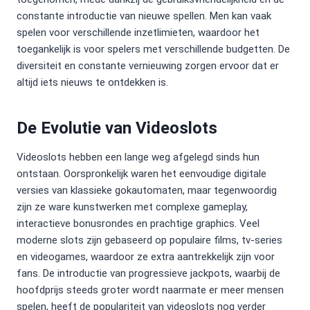
constante introductie van nieuwe spellen. Men kan vaak
spelen voor verschillende inzetlimieten, waardoor het
toegankelijk is voor spelers met verschillende budgetten. De
diversiteit en constante vernieuwing zorgen ervoor dat er
altijd iets nieuws te ontdekken is.
De Evolutie van Videoslots
Videoslots hebben een lange weg afgelegd sinds hun
ontstaan. Oorspronkelijk waren het eenvoudige digitale
versies van klassieke gokautomaten, maar tegenwoordig
zijn ze ware kunstwerken met complexe gameplay,
interactieve bonusrondes en prachtige graphics. Veel
moderne slots zijn gebaseerd op populaire films, tv-series
en videogames, waardoor ze extra aantrekkelijk zijn voor
fans. De introductie van progressieve jackpots, waarbij de
hoofdprijs steeds groter wordt naarmate er meer mensen
spelen, heeft de populariteit van videoslots nog verder