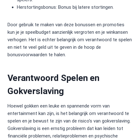
Herstortingsbonus: Bonus bij latere stortingen.
Door gebruik te maken van deze bonussen en promoties
kun je je speelbudget aanzienlijk vergroten en je winkansen
verhogen. Het is echter belangrijk om verantwoord te spelen
en niet te veel geld uit te geven in de hoop de
bonusvoorwaarden te halen.
Verantwoord Spelen en
Gokverslaving
Hoewel gokken een leuke en spannende vorm van
entertainment kan zijn, is het belangrijk om verantwoord te
spelen en je bewust te zijn van de risico's van gokverslaving.
Gokverslaving is een ernstig probleem dat kan leiden tot
financiële problemen, relatieproblemen en psychische