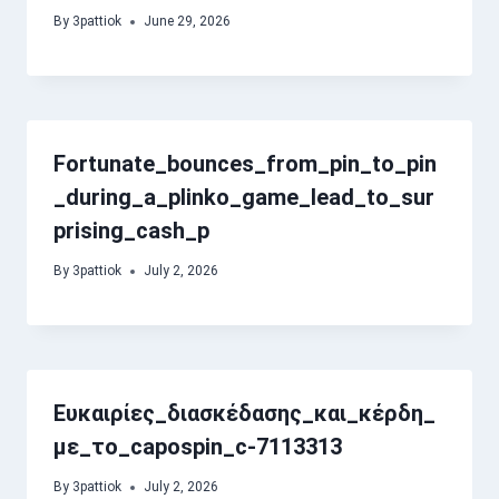
By
3pattiok
June 29, 2026
Fortunate_bounces_from_pin_to_pin
_during_a_plinko_game_lead_to_sur
prising_cash_p
By
3pattiok
July 2, 2026
Ευκαιρίες_διασκέδασης_και_κέρδη_
με_το_capospin_c-7113313
By
3pattiok
July 2, 2026