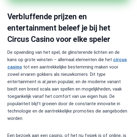
Verbluffende prijzen en
entertainment beleef je bij het
Circus Casino voor elke speler
De opwinding van het spel, de glinsterende lichten en de
kans op grote winsten – allemaal elementen die het
circus
casino
tot een aantrekkelijke bestemming maken voor
zowel ervaren gokkers als nieuwkomers. Dit type
entertainment is al jaren populair, en de moderne variant
biedt een breed scala aan spellen en mogelijkheden, vaak
toegankelijk vanaf het comfort van uw eigen huis. De
populariteit blijft groeien door de constante innovatie in
technologie en de aantrekkelijke promoties die aangeboden
worden.
Een bezoek aan een casino, of het nu fysiek is of online, is