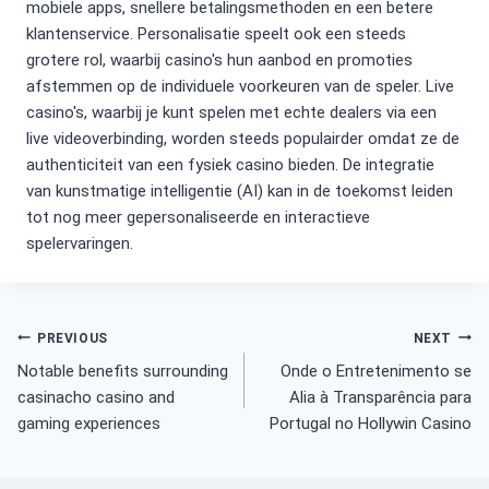
mobiele apps, snellere betalingsmethoden en een betere
klantenservice. Personalisatie speelt ook een steeds
grotere rol, waarbij casino's hun aanbod en promoties
afstemmen op de individuele voorkeuren van de speler. Live
casino's, waarbij je kunt spelen met echte dealers via een
live videoverbinding, worden steeds populairder omdat ze de
authenticiteit van een fysiek casino bieden. De integratie
van kunstmatige intelligentie (AI) kan in de toekomst leiden
tot nog meer gepersonaliseerde en interactieve
spelervaringen.
Post
PREVIOUS
NEXT
Notable benefits surrounding
Onde o Entretenimento se
navigation
casinacho casino and
Alia à Transparência para
gaming experiences
Portugal no Hollywin Casino