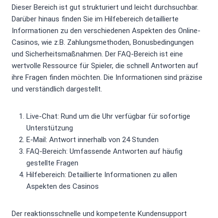
Dieser Bereich ist gut strukturiert und leicht durchsuchbar.
Darüber hinaus finden Sie im Hilfebereich detaillierte
Informationen zu den verschiedenen Aspekten des Online-
Casinos, wie z.B. Zahlungsmethoden, Bonusbedingungen
und Sicherheitsmaßnahmen. Der FAQ-Bereich ist eine
wertvolle Ressource für Spieler, die schnell Antworten auf
ihre Fragen finden möchten. Die Informationen sind präzise
und verständlich dargestellt.
Live-Chat: Rund um die Uhr verfügbar für sofortige
Unterstützung
E-Mail: Antwort innerhalb von 24 Stunden
FAQ-Bereich: Umfassende Antworten auf häufig
gestellte Fragen
Hilfebereich: Detaillierte Informationen zu allen
Aspekten des Casinos
Der reaktionsschnelle und kompetente Kundensupport