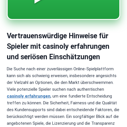
Vertrauenswürdige Hinweise für
Spieler mit casinoly erfahrungen
und seriösen Einschätzungen
Die Suche nach einer zuverlässigen Online-Spielplattform
kann sich als schwierig erweisen, insbesondere angesichts
der Vielzahl an Optionen, die den Markt überschwemmen.
Viele potenzielle Spieler suchen nach authentischen
casinoly erfahrungen
, um eine fundierte Entscheidung
treffen zu können. Die Sicherheit, Fairness und die Qualität
des Kundensupports sind dabei entscheidende Faktoren, die
berücksichtigt werden müssen. Ein sorgfältiger Blick auf die
angebotenen Spiele, die Lizenzierung und die Transparenz