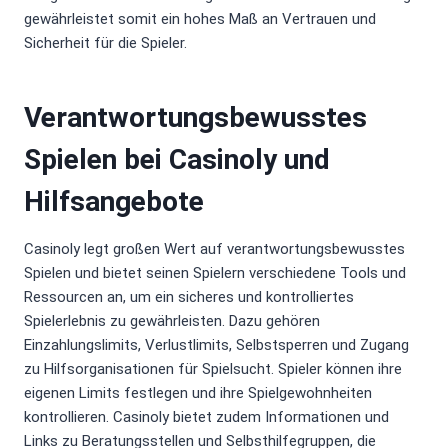
gewährleistet somit ein hohes Maß an Vertrauen und
Sicherheit für die Spieler.
Verantwortungsbewusstes
Spielen bei Casinoly und
Hilfsangebote
Casinoly legt großen Wert auf verantwortungsbewusstes
Spielen und bietet seinen Spielern verschiedene Tools und
Ressourcen an, um ein sicheres und kontrolliertes
Spielerlebnis zu gewährleisten. Dazu gehören
Einzahlungslimits, Verlustlimits, Selbstsperren und Zugang
zu Hilfsorganisationen für Spielsucht. Spieler können ihre
eigenen Limits festlegen und ihre Spielgewohnheiten
kontrollieren. Casinoly bietet zudem Informationen und
Links zu Beratungsstellen und Selbsthilfegruppen, die