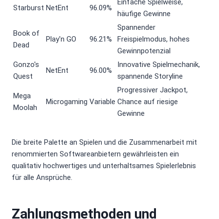
Einfache Spielweise,
Starburst
NetEnt
96.09%
häufige Gewinne
Spannender
Book of
Play'n GO
96.21%
Freispielmodus, hohes
Dead
Gewinnpotenzial
Gonzo's
Innovative Spielmechanik,
NetEnt
96.00%
Quest
spannende Storyline
Progressiver Jackpot,
Mega
Microgaming
Variable
Chance auf riesige
Moolah
Gewinne
Die breite Palette an Spielen und die Zusammenarbeit mit
renommierten Softwareanbietern gewährleisten ein
qualitativ hochwertiges und unterhaltsames Spielerlebnis
für alle Ansprüche.
Zahlungsmethoden und