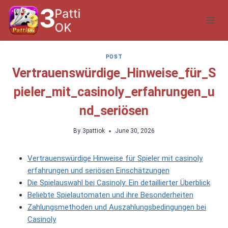
Skip
to
content
POST
Vertrauenswürdige_Hinweise_für_S
pieler_mit_casinoly_erfahrungen_u
nd_seriösen
By
3pattiok
June 30, 2026
Vertrauenswürdige Hinweise für Spieler mit casinoly
erfahrungen und seriösen Einschätzungen
Die Spielauswahl bei Casinoly: Ein detaillierter Überblick
Beliebte Spielautomaten und ihre Besonderheiten
Zahlungsmethoden und Auszahlungsbedingungen bei
Casinoly