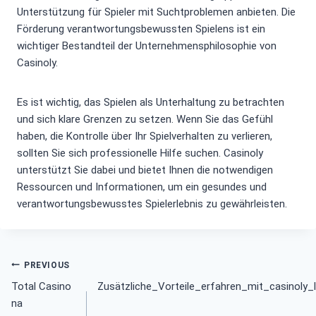
Unterstützung für Spieler mit Suchtproblemen anbieten. Die
Förderung verantwortungsbewussten Spielens ist ein
wichtiger Bestandteil der Unternehmensphilosophie von
Casinoly.
Es ist wichtig, das Spielen als Unterhaltung zu betrachten
und sich klare Grenzen zu setzen. Wenn Sie das Gefühl
haben, die Kontrolle über Ihr Spielverhalten zu verlieren,
sollten Sie sich professionelle Hilfe suchen. Casinoly
unterstützt Sie dabei und bietet Ihnen die notwendigen
Ressourcen und Informationen, um ein gesundes und
verantwortungsbewusstes Spielerlebnis zu gewährleisten.
Post
PREVIOUS
Total Casino
Zusätzliche_Vorteile_erfahren_mit_casinoly_
navigation
na