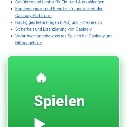
Gebühren und Limits für Ein- und Auszahlungen
Kundensupport und Benutzerfreundlichkeit der
Casinoly-Plattform
Häufig gestellte Fragen (FAQ) und Hilfebereich
Sicherheit und Lizenzierung von Casinoly
Verantwortungsbewusstes Spielen bei Casinoly und
Hilfsangebote
🔥
Spielen
▶️